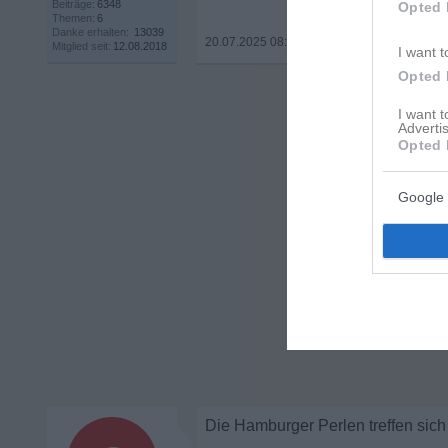
Beiträge:
6348
Opted 
Themen:
6
Danke erhalten:
13039
20.07.2025 08:10
•
Mitglied seit:
12.08.2018
I want t
Opted 
I want 
Advertis
Opted 
Google 
Die Hamburger Perlen treffen sich