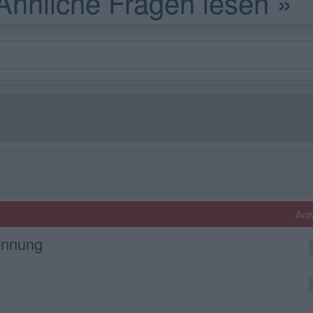
Ant
ennung