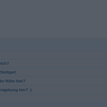
eich?
Stuttgart
er Nähe hier?
Umgebung hier? :)