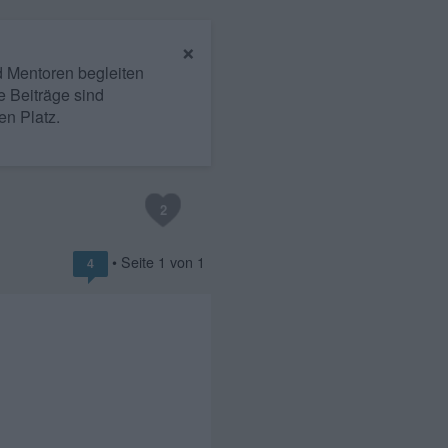
×
nd Mentoren begleiten
e Beiträge sind
en Platz.
2
• Seite
1
von
1
4