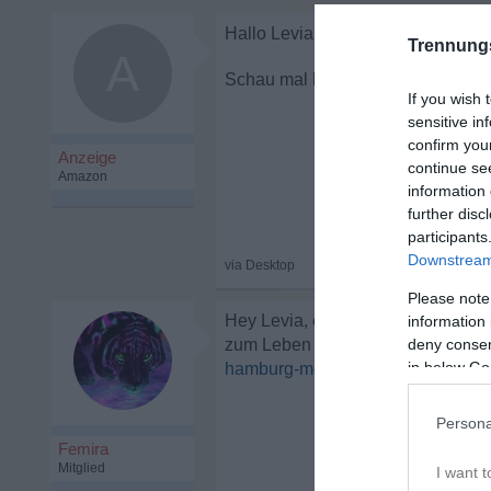
Trennung
A
Gibts hier Hamb
If you wish 
sensitive in
confirm you
continue se
information 
further disc
participants
Downstream 
Please note
Hey Levia, es gab einen sehr akti
information 
deny consent
zum Leben erwecken.
in below Go
hamburg-meine-perle-t26537.htm
Persona
Femira
Mitglied
I want t