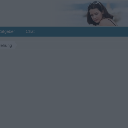
Ratgeber
Chat
iehung