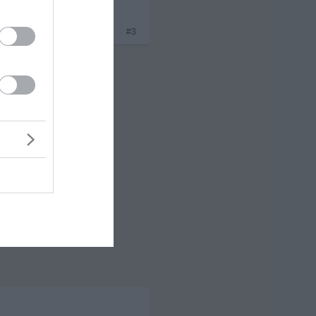
x 1
#3