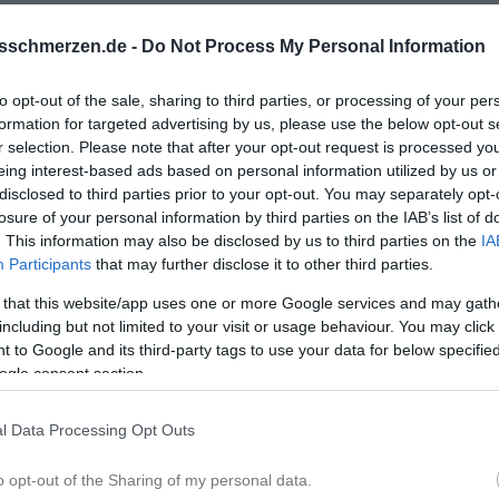
sschmerzen.de -
Do Not Process My Personal Information
urger Deerns
to opt-out of the sale, sharing to third parties, or processing of your per
formation for targeted advertising by us, please use the below opt-out s
r selection. Please note that after your opt-out request is processed y
eing interest-based ads based on personal information utilized by us or
disclosed to third parties prior to your opt-out. You may separately opt-
losure of your personal information by third parties on the IAB’s list of
. This information may also be disclosed by us to third parties on the
IA
Participants
that may further disclose it to other third parties.
 that this website/app uses one or more Google services and may gath
ven Hamburg Treff. Keine Ahnung, ob es den noch gibt, aber viel
including but not limited to your visit or usage behaviour. You may click 
 to Google and its third-party tags to use your data for below specifi
ogle consent section.
l?hilit=Meine%20Perle#p551466
l Data Processing Opt Outs
o opt-out of the Sharing of my personal data.