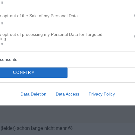
In
o opt-out of the Sale of my Personal Data.
In
to opt-out of processing my Personal Data for Targeted
ing.
In
consents
CONFIRM
Data Deletion
Data Access
Privacy Policy
 (leider) schon lange nicht mehr
😞