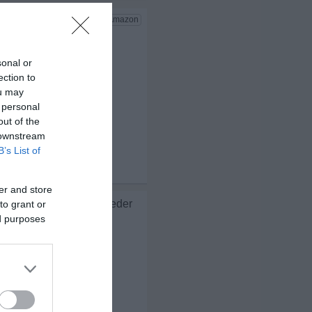
sonal or
ection to
ou may
 personal
out of the
 downstream
B’s List of
x 3
er and store
leicht kannst du ihn wieder
to grant or
ed purposes