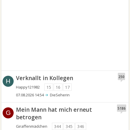
Verknallt in Kollegen
250
H
Happy121982
15
16
17
07.08.2026 14:54
DieSeherin
Mein Mann hat mich erneut
5186
G
betrogen
Giraffenmädchen
344
345
346