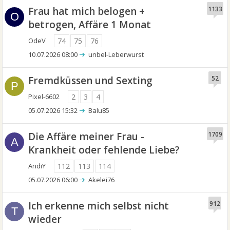
Frau hat mich belogen +
1133
O
betrogen, Affäre 1 Monat
OdeV
74
75
76
10.07.2026 08:00
unbel-Leberwurst
Fremdküssen und Sexting
52
P
Pixel-6602
2
3
4
05.07.2026 15:32
Balu85
Die Affäre meiner Frau -
1709
A
Krankheit oder fehlende Liebe?
AndiY
112
113
114
05.07.2026 06:00
Akelei76
Ich erkenne mich selbst nicht
912
T
wieder