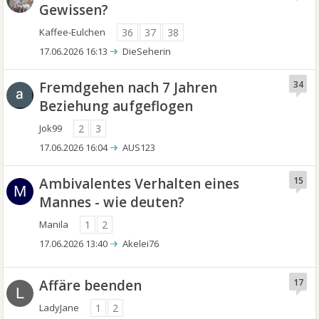
Gewissen?
Kaffee-Eulchen
36
37
38
17.06.2026 16:13
DieSeherin
Fremdgehen nach 7 Jahren
34
Beziehung aufgeflogen
Jok99
2
3
17.06.2026 16:04
AUS123
Ambivalentes Verhalten eines
15
M
Mannes - wie deuten?
Manila
1
2
17.06.2026 13:40
Akelei76
Affäre beenden
17
L
LadyJane
1
2