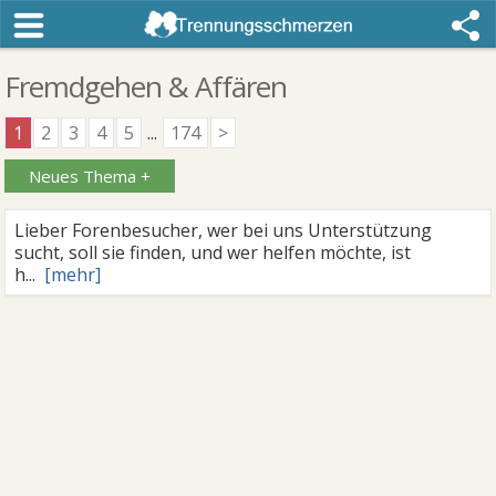
Fremdgehen & Affären
1
2
3
4
5
...
174
>
Neues Thema +
Lieber Forenbesucher, wer bei uns Unterstützung
sucht, soll sie finden, und wer helfen möchte, ist
h
..
.
[mehr]