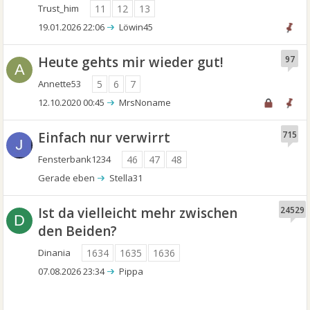
Trust_him
11
12
13
19.01.2026 22:06
Löwin45
Heute gehts mir wieder gut!
97
A
Annette53
5
6
7
12.10.2020 00:45
MrsNoname
Einfach nur verwirrt
715
Fensterbank1234
46
47
48
Gerade eben
Stella31
Ist da vielleicht mehr zwischen
24529
D
den Beiden?
Dinania
1634
1635
1636
07.08.2026 23:34
Pippa