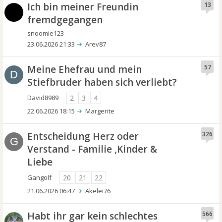
Ich bin meiner Freundin
13
fremdgegangen
snoomie123
23.06.2026 21:33
Arev87
Meine Ehefrau und mein
57
D
Stiefbruder haben sich verliebt?
David8989
2
3
4
22.06.2026 18:15
Margerite
Entscheidung Herz oder
326
G
Verstand - Familie ,Kinder &
Liebe
Gangolf
20
21
22
21.06.2026 06:47
Akelei76
Habt ihr gar kein schlechtes
566