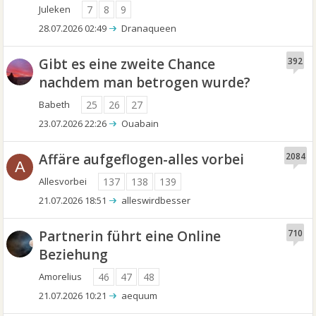
Juleken
7
8
9
28.07.2026 02:49
Dranaqueen
Gibt es eine zweite Chance
392
nachdem man betrogen wurde?
Babeth
25
26
27
23.07.2026 22:26
Ouabain
Affäre aufgeflogen-alles vorbei
2084
A
Allesvorbei
137
138
139
21.07.2026 18:51
alleswirdbesser
Partnerin führt eine Online
710
Beziehung
Amorelius
46
47
48
21.07.2026 10:21
aequum