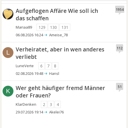
Aufgeflogen Affäre Wie soll ich
1954
das schaffen
Mariaa89
129
130
131
06.08.2026 16:24
Ameise_78
Verheiratet, aber in wen anderes
112
L
verliebt
LuneVerte
6
7
8
02.08.2026 19:48
Hansl
Wer geht häufiger fremd Männer
51
K
oder Frauen?
KlarDenken
2
3
4
29.07.2026 19:14
Akelei76