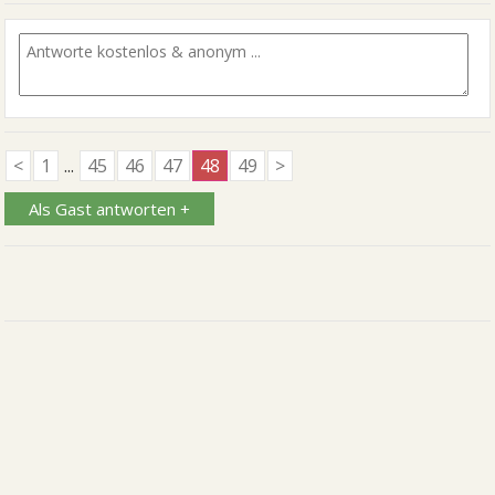
<
1
...
45
46
47
48
49
>
Als Gast antworten +