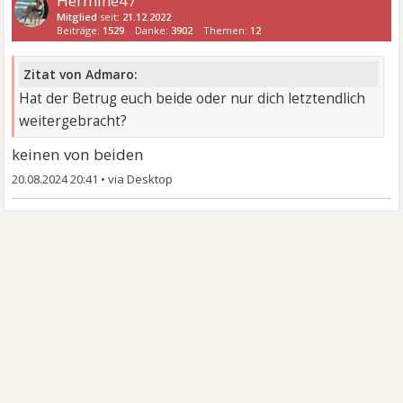
Hermine47
Mitglied
seit:
21.12.2022
Beiträge:
1529
Danke:
3902
Themen:
12
Zitat von Admaro:
Hat der Betrug euch beide oder nur dich letztendlich
weitergebracht?
keinen von beiden
20.08.2024 20:41
•