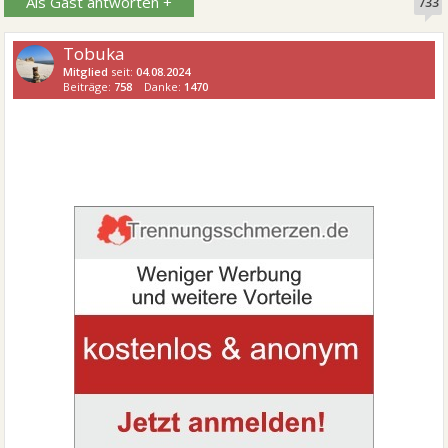
Als Gast antworten +
733
Tobuka
Mitglied
seit:
04.08.2024
Beiträge:
758
Danke:
1470