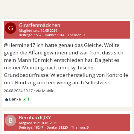
Giraffenmädchen
G
Mitglied
seit:
10.05.2024
Beiträge:
1552
Danke:
1814
Themen:
3
@Hermine47 Ich hatte genau das Gleiche. Wollte
gegen die Affäre gewinnen und war froh, dass sich
mein Mann für mich entschieden hat. Da geht es
meiner Meinung nach um psychische
Grundbedürfnisse: Wiederherstellung von Kontrolle
und Bindung und ein wenig auch Selbstwert.
20.08.2024 20:17
•
x 1
BernhardQXY
B
Mitglied
seit:
31.01.2021
Beiträge:
18247
Danke:
31220
Themen:
5