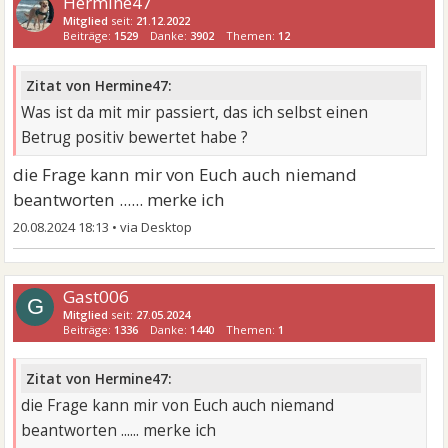
Hermine47
Mitglied
seit:
21.12.2022
Beiträge:
1529
Danke:
3902
Themen:
12
Zitat von Hermine47:
Was ist da mit mir passiert, das ich selbst einen
Betrug positiv bewertet habe ?
die Frage kann mir von Euch auch niemand
beantworten ...... merke ich
20.08.2024 18:13
•
Gast006
G
Mitglied
seit:
27.05.2024
Beiträge:
1336
Danke:
1440
Themen:
1
Zitat von Hermine47:
die Frage kann mir von Euch auch niemand
beantworten ...... merke ich