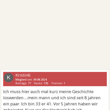
Kristin6
K
Mitglied
seit:
09.08.2024
Beiträge:
77
Danke:
135
Themen:
1
Ich muss hier auch mal kurz meine Geschichte
loswerden....mein mann und ich sind seit 8 jahren
ein paar. Ich bin 33 er 41. Vor 5 Jahren haben wir
geheiratet. Kurz vor der Hochzeit hab ich