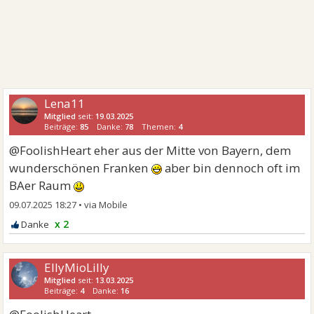
Lena11
Mitglied
seit:
19.03.2025
Beiträge:
85
Danke:
78
Themen:
4
@FoolishHeart eher aus der Mitte von Bayern, dem
wunderschönen Franken
aber bin dennoch oft im
BAer Raum
09.07.2025 18:27
•
x 2
EllyMioLilly
Mitglied
seit:
13.03.2025
Beiträge:
4
Danke:
16