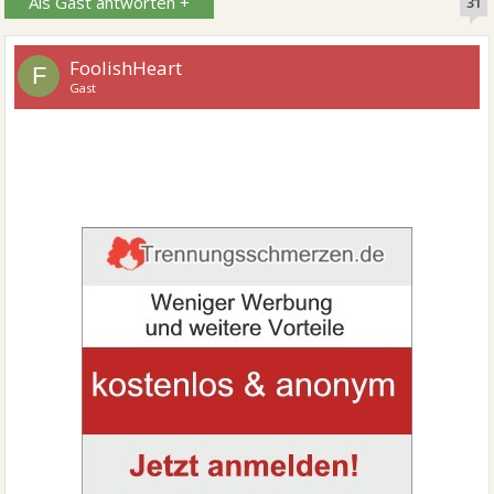
Als Gast antworten +
31
FoolishHeart
F
Gast