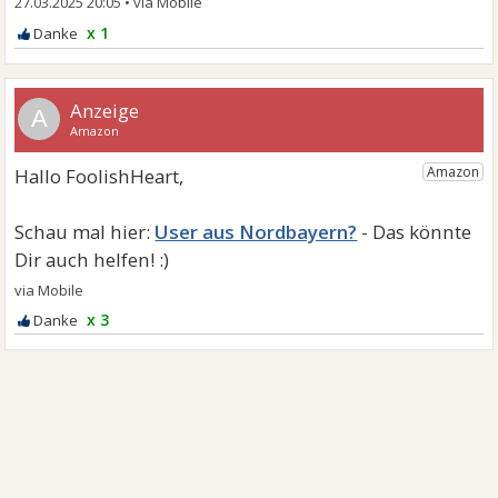
27.03.2025 20:05
•
x 1
A
User aus Nordbayern?
x 3