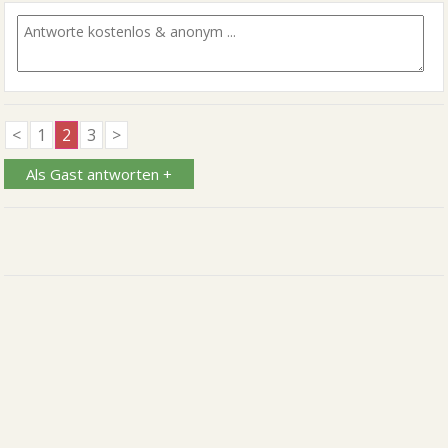
<
1
2
3
>
Als Gast antworten +