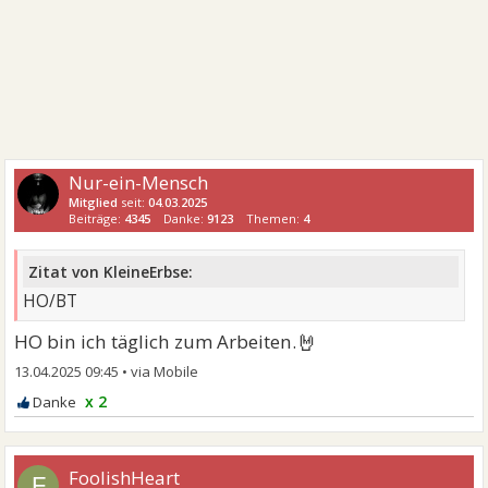
Nur-ein-Mensch
Mitglied
seit:
04.03.2025
Beiträge:
4345
Danke:
9123
Themen:
4
Zitat von KleineErbse:
HO/BT
🤘
HO bin ich täglich zum Arbeiten.
13.04.2025 09:45
•
x 2
FoolishHeart
F