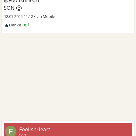
@FoolishHeart
😉
SON
12.07.2025 11:12
•
x 1
FoolishHeart
F
Gast