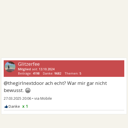
Glitzerfee
Mitglied
seit:
13.10.2024
Beiträge:
4198
Danke:
9682
Themen:
5
@thegirlnextdoor ach echt? War mir gar nicht
😀
bewusst.
27.03.2025 20:06
•
x 1