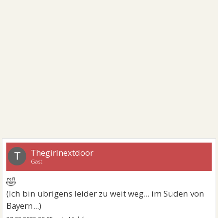
Thegirlnextdoor
T
Gast
🤣
(Ich bin übrigens leider zu weit weg... im Süden von
Bayern...)