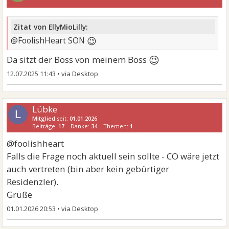
Zitat von EllyMioLilly:
😉
@FoolishHeart SON
😉
Da sitzt der Boss von meinem Boss
12.07.2025 11:43
•
Lübke
L
Mitglied
seit:
01.01.2026
Beiträge:
17
Danke:
34
Themen:
1
@foolishheart
Falls die Frage noch aktuell sein sollte - CO wäre jetzt
auch vertreten (bin aber kein gebürtiger
Residenzler).
Grüße
01.01.2026 20:53
•