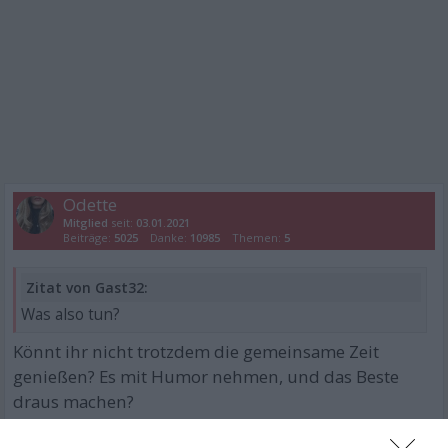
Odette
Mitglied
seit:
03.01.2021
Beiträge:
5025
Danke:
10985
Themen:
5
Zitat von Gast32:
Was also tun?
Könnt ihr nicht trotzdem die gemeinsame Zeit
genießen? Es mit Humor nehmen, und das Beste
draus machen?
Trotz der Notstände in der Unterkunft, bleibt euch