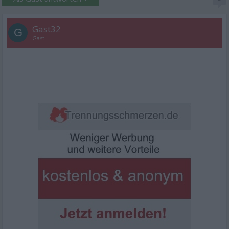
Gast32
G
Gast