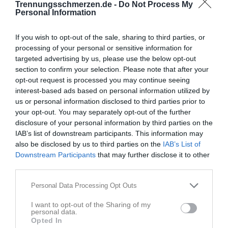
doch die langersehnte Zeit zu zweit.
Trennungsschmerzen.de -
Do Not Process My
Personal Information
Zitat von Gast32:
Zu mir ist er sehr wortkarg und abgewandt.
If you wish to opt-out of the sale, sharing to third parties, or
processing of your personal or sensitive information for
Kriegst du das gekippt? Du kennst deinen Partner
targeted advertising by us, please use the below opt-out
seit zehn Jahren, gibt es nicht etwas, mit dem du ihn
section to confirm your selection. Please note that after your
aus der Enttäuschung holen kannst?
opt-out request is processed you may continue seeing
interest-based ads based on personal information utilized by
us or personal information disclosed to third parties prior to
your opt-out. You may separately opt-out of the further
Zitat von Gast32:
disclosure of your personal information by third parties on the
Ich bin gerade völlig überfordert und traurig.
IAB’s list of downstream participants. This information may
also be disclosed by us to third parties on the
IAB’s List of
Kann ich mir gut vorstellen, allerdings solltest du
Downstream Participants
that may further disclose it to other
dich nicht überfordern. Es ist ja weder deine Schuld
third parties.
noch ist die Stimmung deines Partners von dir
abhängig.
Please note that this website/app uses one or more Google
Personal Data Processing Opt Outs
services and may gather and store information including but
not limited to your visit or usage behaviour. You may click to
I want to opt-out of the Sharing of my
Ich wünsche Dir, dass du die Tage genießen kannst,
personal data.
grant or deny consent to Google and its third-party tags to
🌷
Opted In
und ihr beiden das Beste draus machen könnt.
use your data for below specified purposes in below Google