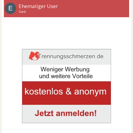
Ehemaliger User
E
Gast