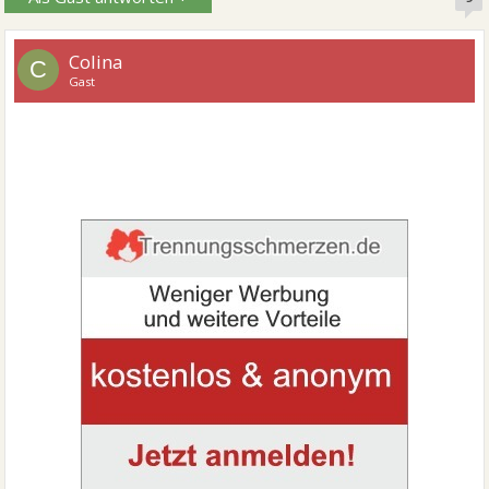
Colina
C
Gast