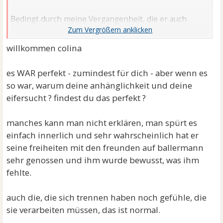
Bedingt durch meine Vergangenheit, die er auch
kennt, bin ich sehr anhänglich und eifersüchtig ?
Wieso kann er das nicht? Es muss doch Gründe für
willkommen colina
seine Entscheidung geben oder?
es WAR perfekt - zumindest für dich - aber wenn es
Es war so perfekt.
so war, warum deine anhänglichkeit und deine
eifersucht ? findest du das perfekt ?
manches kann man nicht erklären, man spürt es
einfach innerlich und sehr wahrscheinlich hat er
seine freiheiten mit den freunden auf ballermann
sehr genossen und ihm wurde bewusst, was ihm
fehlte.
auch die, die sich trennen haben noch gefühle, die
sie verarbeiten müssen, das ist normal.