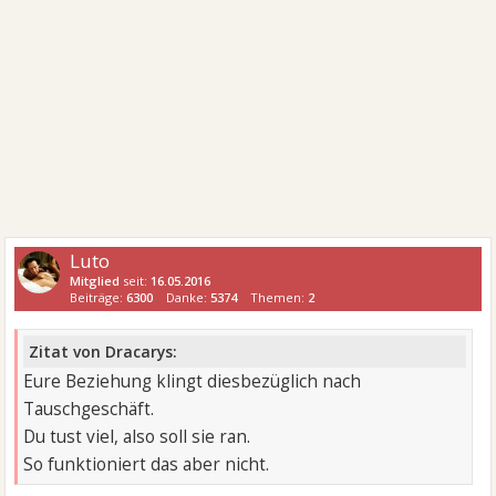
Luto
Mitglied
seit:
16.05.2016
Beiträge:
6300
Danke:
5374
Themen:
2
Zitat von Dracarys:
Eure Beziehung klingt diesbezüglich nach
Tauschgeschäft.
Du tust viel, also soll sie ran.
So funktioniert das aber nicht.