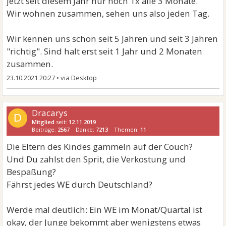
jetzt seit diesem Jahr nur noch 1x alle 3 Monate.
Wir wohnen zusammen, sehen uns also jeden Tag.
Wir kennen uns schon seit 5 Jahren und seit 3 Jahren
"richtig". Sind halt erst seit 1 Jahr und 2 Monaten
zusammen.
23.10.2021 20:27
•
Dracarys
D
Mitglied
seit:
12.11.2019
Beiträge:
2567
Danke:
7213
Themen:
11
Die Eltern des Kindes gammeln auf der Couch?
Und Du zahlst den Sprit, die Verkostung und
Bespaßung?
Fährst jedes WE durch Deutschland?
Werde mal deutlich: Ein WE im Monat/Quartal ist
okay, der Junge bekommt aber wenigstens etwas