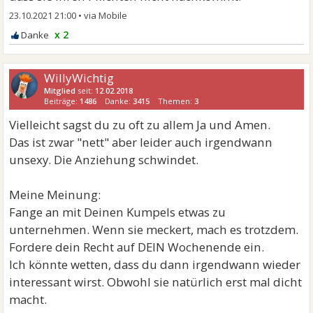
23.10.2021 21:00
•
x 2
WillyWichtig
Mitglied
seit:
12.02.2018
Beiträge:
1486
Danke:
3415
Themen:
3
Vielleicht sagst du zu oft zu allem Ja und Amen.
Das ist zwar "nett" aber leider auch irgendwann
unsexy. Die Anziehung schwindet.
Meine Meinung:
Fange an mit Deinen Kumpels etwas zu
unternehmen. Wenn sie meckert, mach es trotzdem.
Fordere dein Recht auf DEIN Wochenende ein.
Ich könnte wetten, dass du dann irgendwann wieder
interessant wirst. Obwohl sie natürlich erst mal dicht
macht.