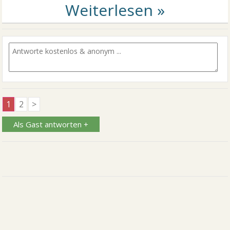
1
2
>
Als Gast antworten +