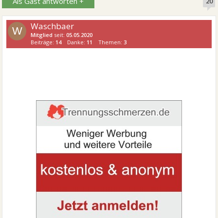
Als Gast antworten +
20
Waschbaer
W
Mitglied
seit:
05.05.2020
Beiträge:
14
Danke:
11
Themen:
3