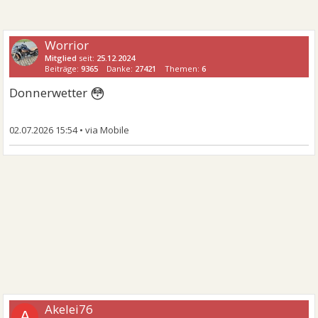
Worrior
Mitglied
seit:
25.12.2024
Beiträge:
9365
Danke:
27421
Themen:
6
😳
Donnerwetter
02.07.2026 15:54
•
Akelei76
A