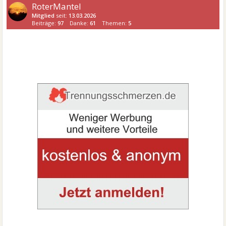
RoterMantel
Mitglied
seit:
13.03.2026
Beiträge:
97
Danke:
61
Themen:
5