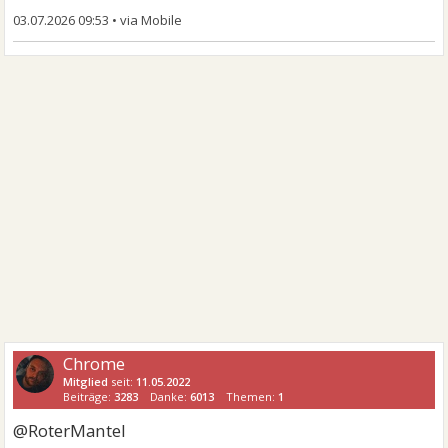
03.07.2026 09:53
•
Chrome
Mitglied
seit:
11.05.2022
Beiträge:
3283
Danke:
6013
Themen:
1
@RoterMantel