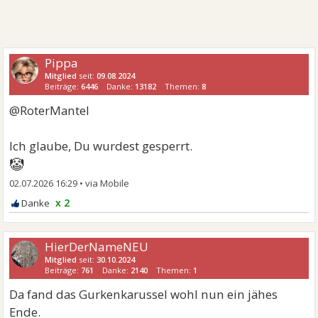
Pippa
Mitglied
seit:
09.08.2024
Beiträge:
6446
Danke:
13182
Themen:
8
@RoterMantel
Ich glaube, Du wurdest gesperrt.
🤡
02.07.2026 16:29
•
x 2
HierDerNameNEU
Mitglied
seit:
30.10.2024
Beiträge:
761
Danke:
2140
Themen:
1
Da fand das Gurkenkarussel wohl nun ein jähes
Ende.