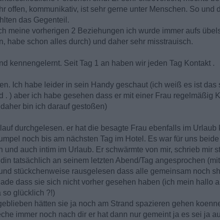
r offen, kommunikativ, ist sehr gerne unter Menschen. So und d
hlten das Gegenteil.
urch meine vorherigen 2 Beziehungen ich wurde immer aufs übel
en, habe schon alles durch) und daher sehr misstrauisch.
d kennengelernt. Seit Tag 1 an haben wir jeden Tag Kontakt .
en. Ich habe leider in sein Handy geschaut (ich weiß es ist das
id . ) aber ich habe gesehen dass er mit einer Frau regelmäßig 
 daher bin ich darauf gestoßen)
lauf durchgelesen. er hat die besagte Frau ebenfalls im Urlaub 
Kumpel noch bis am nächsten Tag im Hotel. Es war für uns beide 
 und auch intim im Urlaub. Er schwärmte von mir, schrieb mir st
ndin tatsächlich an seinem letzten Abend/Tag angesprochen (mi
 und stückchenweise rausgelesen dass alle gemeinsam noch s
hade dass sie sich nicht vorher gesehen haben (ich mein hallo 
so glücklich ?!)
geblieben hätten sie ja noch am Strand spazieren gehen koenn
eche immer noch nach dir er hat dann nur gemeint ja es sei ja a