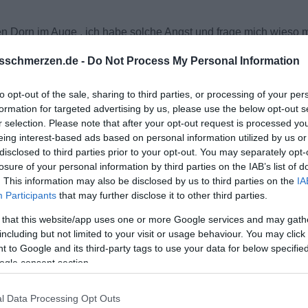
esen Dorn im Auge . ich habe solche Angst und frage mich wieso
 er 1 Tag persönlich kennenlernte ? Will er sie nur warm halte
sschmerzen.de -
Do Not Process My Personal Information
r eifersüchtig bin und man merkt richtig dass er mit allem was m
to opt-out of the sale, sharing to third parties, or processing of your per
offiziell weiß ich von nichts .
formation for targeted advertising by us, please use the below opt-out s
r selection. Please note that after your opt-out request is processed y
agieren ? Soll ich auf seine Loyalität hoffen dass er weiß wann 
eing interest-based ads based on personal information utilized by us or
disclosed to third parties prior to your opt-out. You may separately opt-
recht ?
losure of your personal information by third parties on the IAB’s list of
lich sehr gut zwischen uns. außer die Eifersucht .
. This information may also be disclosed by us to third parties on the
IA
Participants
that may further disclose it to other third parties.
 umgehen wuerdet. bin euch sehr dankbar .
 that this website/app uses one or more Google services and may gath
including but not limited to your visit or usage behaviour. You may click 
 to Google and its third-party tags to use your data for below specifi
ogle consent section.
l Data Processing Opt Outs