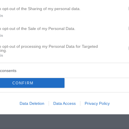
o opt-out of the Sharing of my personal data.
In
o opt-out of the Sale of my Personal Data.
In
to opt-out of processing my Personal Data for Targeted
ing.
In
consents
gieren ?
CONFIRM
warum Du fast krankhaft eifersüchtig (besitzergreifend) bist.
Data Deletion
Data Access
Privacy Policy
 nicht weißt, was er macht oder wo er ist, das kleine Teufelchen 