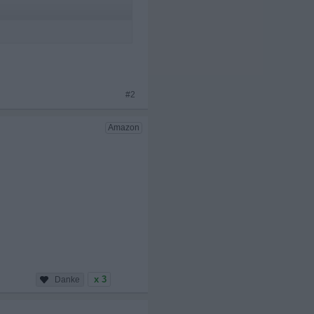
#2
x 3