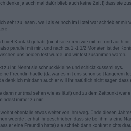
d ich denke ja auch mal dafür blieb auch keine Zeit !) dass si
ich sehr zu lesen . weil als er noch im Hotel war schrieb er mir
ere .
h viel Kontakt gehabt (nicht so extrem wie mit mir und auch nic
lso parallel mit mir . und nach ca 1 -1 1/2 Monaten ist der Ko
ischen uns beiden fest wurde und wir fest zusammen waren.
kt zu ihr. Nennt sie schnucki/kleine und schickt kusssmileys.
eine Freundin haette (da war es mit uns schon seit längerem fest)
denk ich mir dann auch er will ihr natürlich nicht sagen dass e
nte dann nur (mal sehen wie es läuft) und zu dem Zeitpunkt war 
umindest immer zu mir.
e wohnt ebenfalls etwas weiter von ihm weg. Ende diesen Jahres
hen wuerde . er hat ihr geschrieben dass sie bei ihm ja eine Na
ss er eine Freundin hatte) sie schrieb dann konkret nichts drau