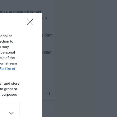
 muss er diesen Kontakt
n ? Er wuerde nie im Leben
it Frauen betrifft mir aus dem
sonal or
ection to
ou may
er eine Grenze überschreitet
 personal
out of the
 downstream
B’s List of
er and store
to grant or
#1
ed purposes