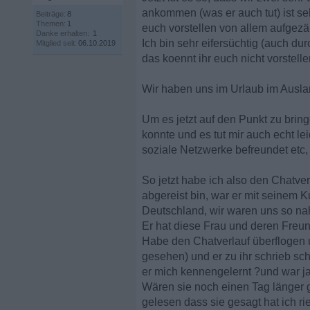
ankommen (was er auch tut) ist seh
Beiträge:
8
Themen:
1
euch vorstellen von allem aufgezä
Danke erhalten:
1
Ich bin sehr eifersüchtig (auch d
Mitglied seit:
06.10.2019
das koennt ihr euch nicht vorstell
Wir haben uns im Urlaub im Auslan
Um es jetzt auf den Punkt zu bring
konnte und es tut mir auch echt le
soziale Netzwerke befreundet etc,
So jetzt habe ich also den Chatver
abgereist bin, war er mit seinem 
Deutschland, wir waren uns so nah
Er hat diese Frau und deren Freu
Habe den Chatverlauf überflogen
gesehen) und er zu ihr schrieb sc
er mich kennengelernt ?und war ja 
Wären sie noch einen Tag länger 
gelesen dass sie gesagt hat ich ri