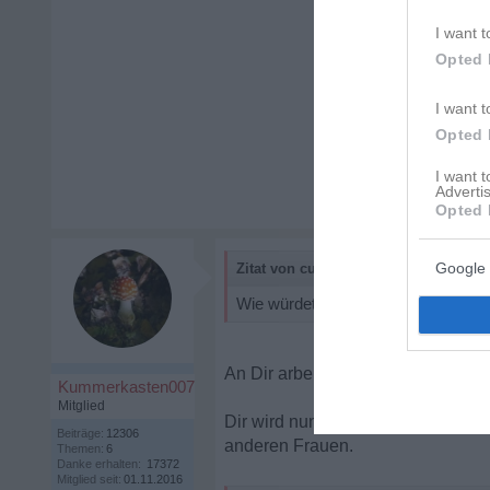
I want t
Opted 
I want t
Opted 
I want 
Advertis
Opted 
Google 
Zitat von cupcakex33:
Wie würdet ihr an meiner Stelle rea
An Dir arbeiten und herausfinden, 
Kummerkasten007
Mitglied
Dir wird nun jede Minute, in der Du
Beiträge:
12306
anderen Frauen.
Themen:
6
Danke erhalten:
17372
Mitglied seit:
01.11.2016