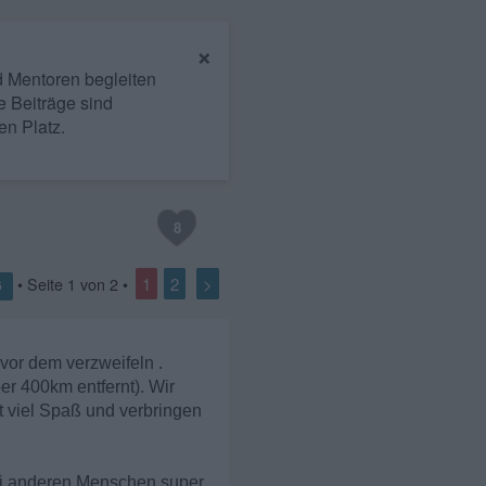
×
nd Mentoren begleiten
e Beiträge sind
en Platz.
8
1
2
>
• Seite
1
von
2
•
6
vor dem verzweifeln .
er 400km entfernt). Wir
 viel Spaß und verbringen
 bei anderen Menschen super