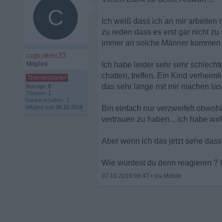
C
Ich weiß dass ich an mir arbeiten
zu reden dass es erst gar nicht zu
immer an solche Männer kommen m
cupcakex33
Mitglied
Ich habe leider sehr sehr schlech
chatten, treffen. Ein Kind verhei
das sehr lange mit mir machen lass
Beiträge:
8
Themen:
1
Danke erhalten:
1
Mitglied seit:
06.10.2019
Bin einfach nur verzweifelt obwohl
vertrauen zu haben... ich habe wirkl
Aber wenn ich das jetzt sehe dass 
Wie würdest du denn reagieren ? Ic
07.10.2019 09:47
•