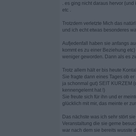
. es ging nicht daraus hervor (un
etc .
Trotzdem verletzte Mich das natürl
und ich echt etwas besonderes wa
Aufjedenfall haben sie anfangs auc
kommt es zu einer Beziehung etc) a
weniger geworden. Dann als es zw
Trotz allem hält er bis heute Konta
Sie fragte dann eines Tages ob er 
ja schonmal gut) SEIT KURZEM (da 
kennengelernt hat !)
Sie freute sich für ihn und er mei
glücklich mit mir, das meinte er z
Das nächste was ich sehr stört si
Veranstaltung die sie gerne besuc
war nach dem sie bereits wusste da