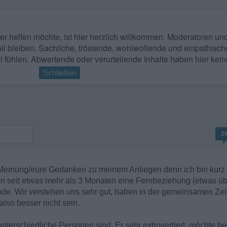
 wer helfen möchte, ist hier herzlich willkommen. Moderatoren u
ll bleiben. Sachliche, tröstende, wohlwollende und empathisch
l fühlen. Abwertende oder verurteilende Inhalte haben hier kein
Schließen
2
 Meinung/eure Gedanken zu meinem Anliegen denn ich bin kurz 
en seit etwas mehr als 3 Monaten eine Fernbeziehung (etwas üb
e. Wir verstehen uns sehr gut, haben in der gemeinsamen Zeit
lso besser nicht sein.
r unterschiedliche Personen sind. Er sehr extrovertiert, möchte