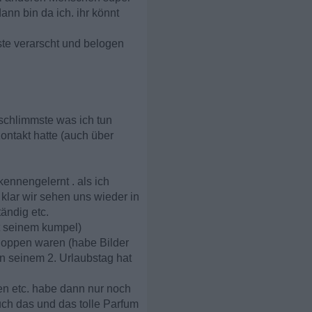
ann bin da ich. ihr könnt
ste verarscht und belogen
 schlimmste was ich tun
Kontakt hatte (auch über
kennengelernt . als ich
klar wir sehen uns wieder in
ändig etc.
t seinem kumpel)
hoppen waren (habe Bilder
an seinem 2. Urlaubstag hat
en etc. habe dann nur noch
uch das und das tolle Parfum