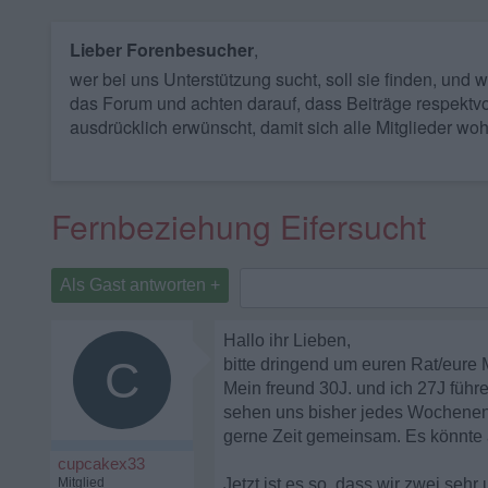
Lieber Forenbesucher
,
wer bei uns Unterstützung sucht, soll sie finden, und
das Forum und achten darauf, dass Beiträge respektvo
ausdrücklich erwünscht, damit sich alle Mitglieder woh
Fernbeziehung Eifersucht
Als Gast antworten +
Hallo ihr Lieben,
C
bitte dringend um euren Rat/eure
Mein freund 30J. und ich 27J führ
sehen uns bisher jedes Wochenend
gerne Zeit gemeinsam. Es könnte a
cupcakex33
Mitglied
Jetzt ist es so, dass wir zwei seh