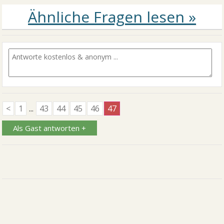
<
1
...
43
44
45
46
47
Als Gast antworten +