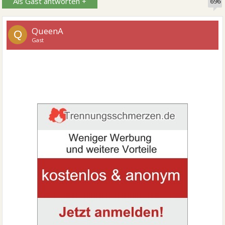
Als Gast antworten +
696
QueenA
Q
Gast