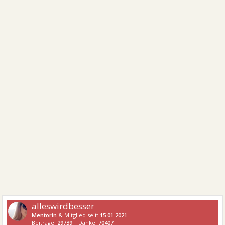
alleswirdbesser
Mentorin
& Mitglied seit:
15.01.2021
Beiträge:
29739
Danke:
70407