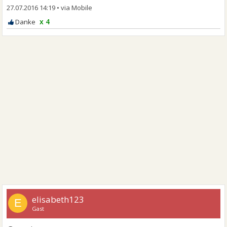
27.07.2016 14:19
•
x 4
elisabeth123
E
Gast