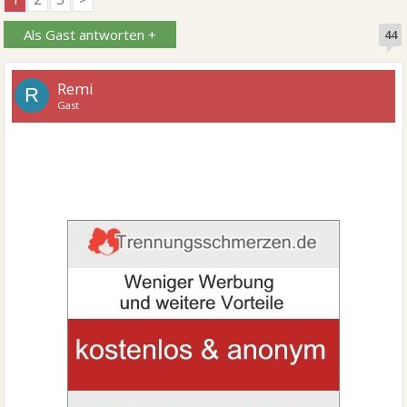
Als Gast antworten +
44
Remi
R
Gast