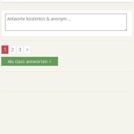
1
2
3
>
Als Gast antworten +