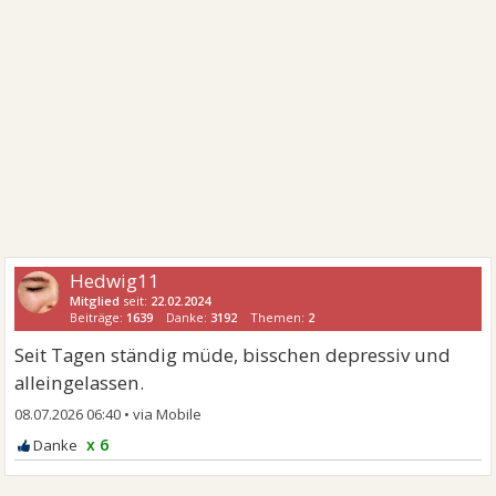
Hedwig11
Mitglied
seit:
22.02.2024
Beiträge:
1639
Danke:
3192
Themen:
2
Seit Tagen ständig müde, bisschen depressiv und
alleingelassen.
08.07.2026 06:40
•
x 6