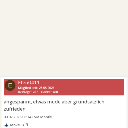
Efeu0411
E
Mitglied
seit:
25.05.2026
Beiträge:
207
Danke:
488
angespannt, etwas müde aber grundsätzlich
zufrieden
09.07.2026 06:34
•
x 3