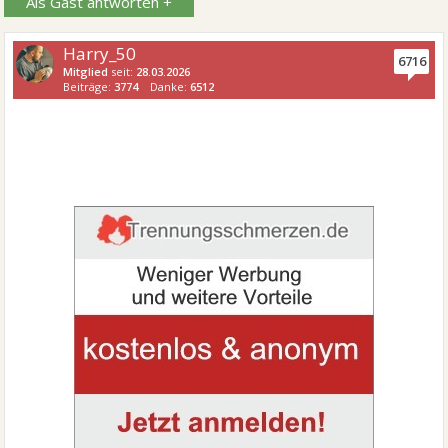
Als Gast antworten +
Harry_50
6716
Mitglied
seit:
28.03.2026
Beiträge:
3774
Danke:
6512