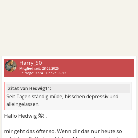
Harry_50
Mitglied
seit:
28.03.2026
Beiträge:
3774
Danke:
6512
Zitat von Hedwig11:
Seit Tagen ständig müde, bisschen depressiv und
alleingelassen.
🌺
Hallo Hedwig
,
mir geht das öfter so. Wenn dir das nur heute so