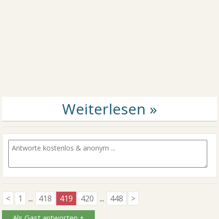
<
1
...
418
419
420
...
448
>
Als Gast antworten +