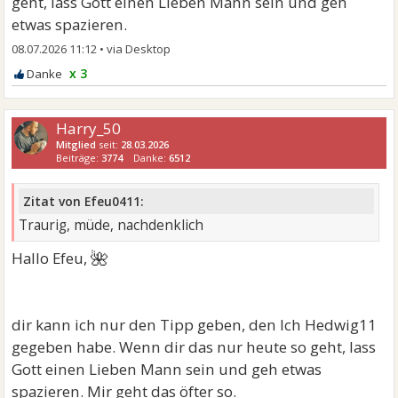
geht, lass Gott einen Lieben Mann sein und geh
etwas spazieren.
08.07.2026 11:12
•
x 3
Harry_50
Mitglied
seit:
28.03.2026
Beiträge:
3774
Danke:
6512
Zitat von Efeu0411:
Traurig, müde, nachdenklich
🌺
Hallo Efeu,
dir kann ich nur den Tipp geben, den Ich Hedwig11
gegeben habe. Wenn dir das nur heute so geht, lass
Gott einen Lieben Mann sein und geh etwas
spazieren. Mir geht das öfter so.