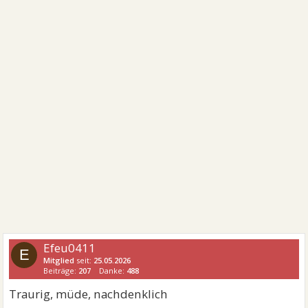
Efeu0411
E
Mitglied
seit:
25.05.2026
Beiträge:
207
Danke:
488
Traurig, müde, nachdenklich