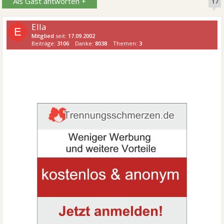
Als Gast antworten +
17
Ella
E
Mitglied
seit:
17.09.2002
Beiträge:
3106
Danke:
8038
Themen:
3