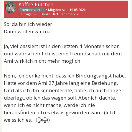
Kaffee-Eulchen
•
Mitglied
seit:
10.05.2026
Beiträge:
96
Danke:
163
Themen:
2
So, da bin ich wieder.
Dann wollen wir mal.....
Ja, viel passiert ist in den letzten 4 Monaten schon
und wahrscheinlich ist eine Freundschaft mit dem
Ami wirklich nicht mehr möglich.
Nein, ich denke nicht, dass ich Bindungsangst habe.
Hatte vor dem Ami 27 Jahre lang eine Beziehung.
Und als ich ihn kennenlernte, habe ich auch lange
überlegt, ob ich das wagen soll. Aber ich dachte,
wenn ich es nicht mache, werde ich nie
herausfinden, ob es etwas geworden wäre. (Jetzt
🙄😆
weiss ich es...
)