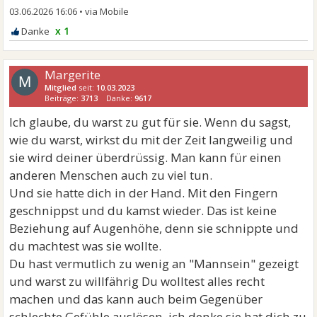
03.06.2026 16:06
•
x 1
Margerite
M
Mitglied
seit:
10.03.2023
Beiträge:
3713
Danke:
9617
Ich glaube, du warst zu gut für sie. Wenn du sagst,
wie du warst, wirkst du mit der Zeit langweilig und
sie wird deiner überdrüssig. Man kann für einen
anderen Menschen auch zu viel tun.
Und sie hatte dich in der Hand. Mit den Fingern
geschnippst und du kamst wieder. Das ist keine
Beziehung auf Augenhöhe, denn sie schnippte und
du machtest was sie wollte.
Du hast vermutlich zu wenig an "Mannsein" gezeigt
und warst zu willfährig Du wolltest alles recht
machen und das kann auch beim Gegenüber
schlechte Gefühle auslösen. ich denke sie hat dich zu