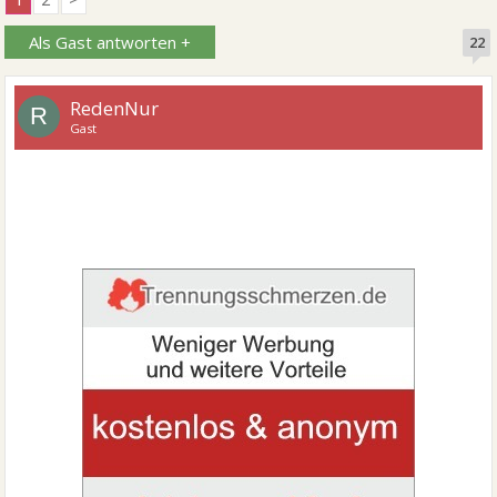
Als Gast antworten +
22
RedenNur
R
Gast