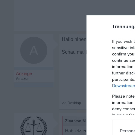
Trennung
If you wish 
A
sensitive in
Partner trennt s
confirm you
continue se
information 
further disc
participants
Downstream 
Please note
information 
deny consent
in below Go
Zitat von NineN:
Hab letztens mal gelesen, dass selb
Persona