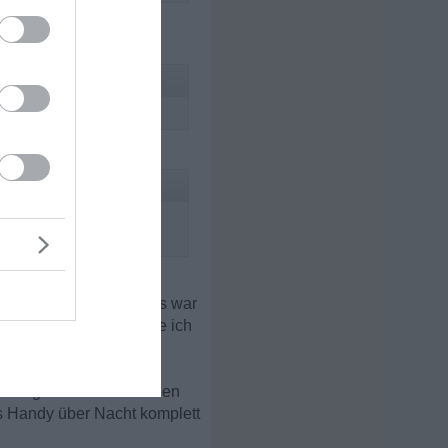
ensende wirklich sehr
l Kraft gegeben.
ls mehr, nichts mehr vom
nalton von sich gab. Das war
abe. Nicht selten wurde ich
ren Signaltöne abzustellen
s Handy über Nacht komplett