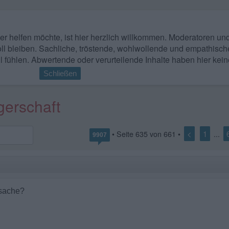
 wer helfen möchte, ist hier herzlich willkommen. Moderatoren u
ll bleiben. Sachliche, tröstende, wohlwollende und empathisch
l fühlen. Abwertende oder verurteilende Inhalte haben hier kein
Schließen
gerschaft
<
1
• Seite
635
von
661
•
...
9907
rsache?