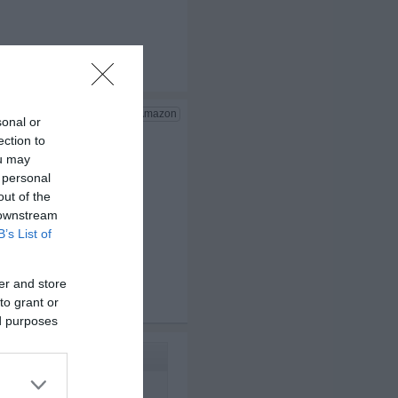
sonal or
ection to
ou may
 personal
out of the
 downstream
B’s List of
er and store
to grant or
x 3
ed purposes
ht.