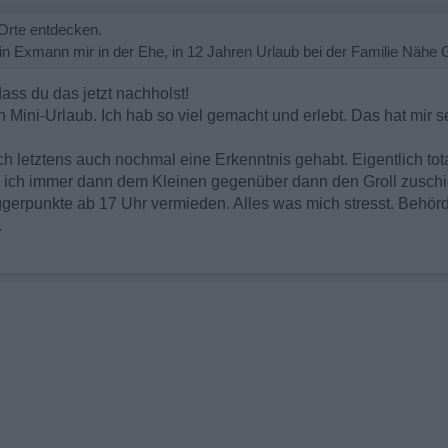
 Orte entdecken.
 Exmann mir in der Ehe, in 12 Jahren Urlaub bei der Familie Nähe 
dass du das jetzt nachholst!
n Mini-Urlaub. Ich hab so viel gemacht und erlebt. Das hat mir s
h letztens auch nochmal eine Erkenntnis gehabt. Eigentlich tota
l ich immer dann dem Kleinen gegenüber dann den Groll zuschi
riggerpunkte ab 17 Uhr vermieden. Alles was mich stresst. Behör
.