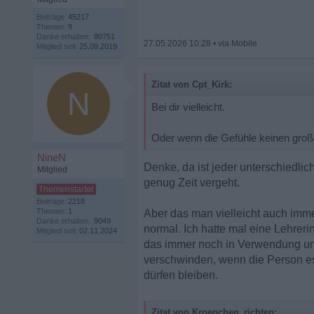
Beiträge:
45217
Themen:
9
Danke erhalten:
80751
27.05.2026 10:28
•
Mitglied seit:
25.09.2019
Zitat von Cpt_Kirk:
N
Bei dir vielleicht.
Oder wenn die Gefühle keinen große
NineN
Denke, da ist jeder unterschiedlic
Mitglied
genug Zeit vergeht.
Beiträge:
2218
Themen:
1
Aber das man vielleicht auch immer
Danke erhalten:
9049
normal. Ich hatte mal eine Lehreri
Mitglied seit:
02.11.2024
das immer noch in Verwendung und
verschwinden, wenn die Person es
dürfen bleiben.
Zitat von Kroenchen_richten: