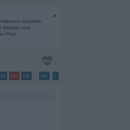
×
nd Mentoren begleiten
e Beiträge sind
en Platz.
45338
634
635
636
661
>
...