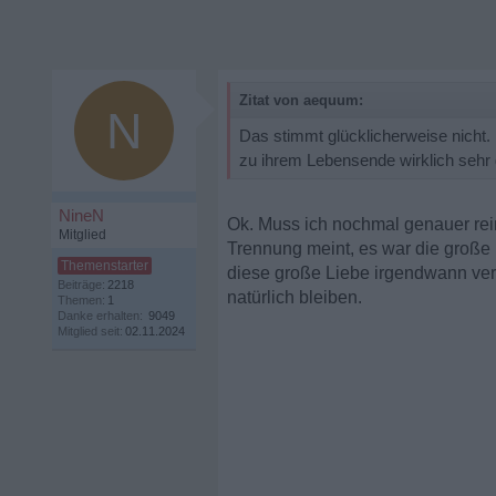
Zitat von aequum:
N
Das stimmt glücklicherweise nicht. 
zu ihrem Lebensende wirklich sehr g
NineN
Ok. Muss ich nochmal genauer rei
Mitglied
Trennung meint, es war die große L
diese große Liebe irgendwann ve
Beiträge:
2218
natürlich bleiben.
Themen:
1
Danke erhalten:
9049
Mitglied seit:
02.11.2024