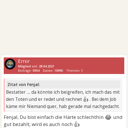
Error
Mitglied
seit:
28.04.2021
Beiträge:
5954
Danke:
10995
Themen:
1
Zitat von Fenjal:
Bestatter .... da könnte ich beigreifen, ich mach das mit
👍
den Toten und er redet und rechnet
. Bei dem Job
käme mir Niemand quer, hab gerade mal nachgedacht.
😂
Fenjal, Du bist einfach die Härte schlechthin
und
👍
gut bezahlt, wird es auch noch