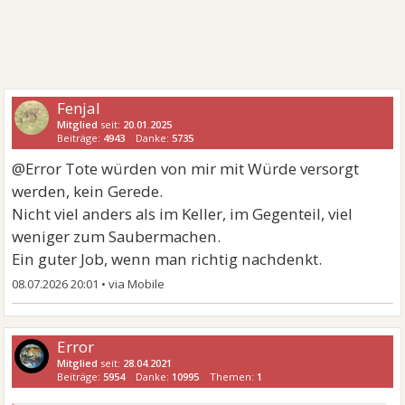
Fenjal
Mitglied
seit:
20.01.2025
Beiträge:
4943
Danke:
5735
@Error Tote würden von mir mit Würde versorgt
werden, kein Gerede.
Nicht viel anders als im Keller, im Gegenteil, viel
weniger zum Saubermachen.
Ein guter Job, wenn man richtig nachdenkt.
08.07.2026 20:01
•
Error
Mitglied
seit:
28.04.2021
Beiträge:
5954
Danke:
10995
Themen:
1