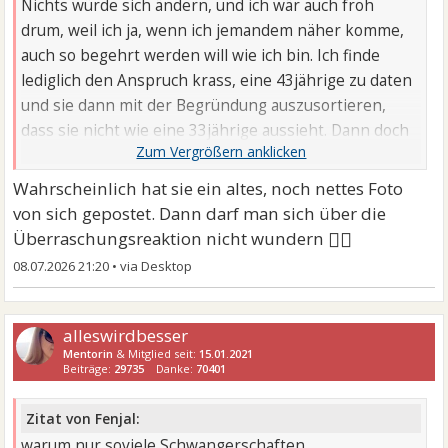
Nichts würde sich ändern, und ich wär auch froh
drum, weil ich ja, wenn ich jemandem näher komme,
auch so begehrt werden will wie ich bin. Ich finde
lediglich den Anspruch krass, eine 43jährige zu daten
und sie dann mit der Begründung auszusortieren,
dass sie nicht wie eine 33jährige aussieht. Dann doch
lieber ...
Wahrscheinlich hat sie ein altes, noch nettes Foto
von sich gepostet. Dann darf man sich über die
🤷‍♂
Überraschungsreaktion nicht wundern
08.07.2026 21:20
•
alleswirdbesser
Mentorin
& Mitglied seit:
15.01.2021
Beiträge:
29735
Danke:
70401
Zitat von Fenjal:
warum nur soviele Schwangerschaften