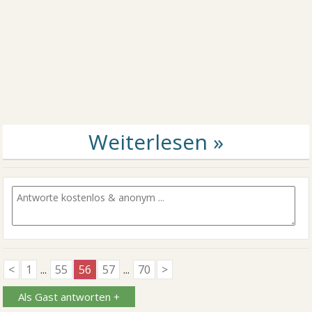
<
1
...
55
56
57
...
70
>
Als Gast antworten +