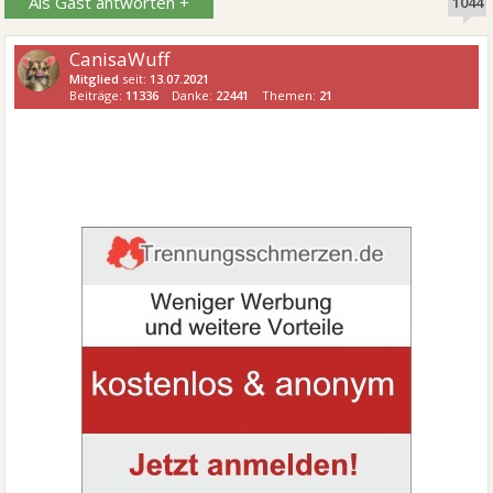
Als Gast antworten +
1044
CanisaWuff
Mitglied
seit:
13.07.2021
Beiträge:
11336
Danke:
22441
Themen:
21