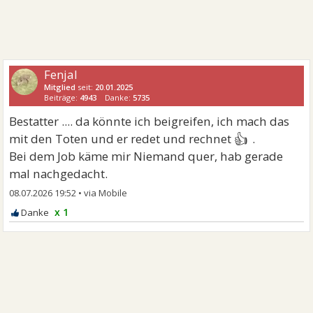
Fenjal
Mitglied
seit:
20.01.2025
Beiträge:
4943
Danke:
5735
Bestatter .... da könnte ich beigreifen, ich mach das
👍
mit den Toten und er redet und rechnet
.
Bei dem Job käme mir Niemand quer, hab gerade
mal nachgedacht.
08.07.2026 19:52
•
x 1