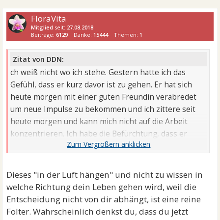
FloraVita
Mitglied
seit:
27.08.2018
Beiträge:
6129
Danke:
15444
Themen:
1
Zitat von DDN:
ch weiß nicht wo ich stehe. Gestern hatte ich das
Gefühl, dass er kurz davor ist zu gehen. Er hat sich
heute morgen mit einer guten Freundin verabredet
um neue Impulse zu bekommen und ich zittere seit
heute morgen und kann mich nicht auf die Arbeit
konzentrieren. Ich habe die Befürchtung, dass er
heute die Tasche packt, solange ich nicht da bin.
Soll ich ihn anrufen und fragen wie das Gespräch
Dieses "in der Luft hängen" und nicht zu wissen in
gelaufen ist?
welche Richtung dein Leben gehen wird, weil die
Entscheidung nicht von dir abhängt, ist eine reine
Folter. Wahrscheinlich denkst du, dass du jetzt