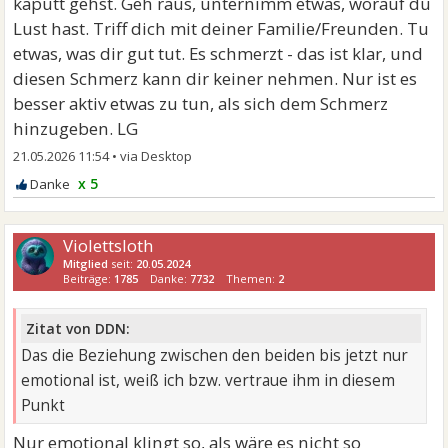
kaputt gehst. Geh raus, unternimm etwas, worauf du
Lust hast. Triff dich mit deiner Familie/Freunden. Tu
etwas, was dir gut tut. Es schmerzt - das ist klar, und
diesen Schmerz kann dir keiner nehmen. Nur ist es
besser aktiv etwas zu tun, als sich dem Schmerz
hinzugeben. LG
21.05.2026 11:54
•
x 5
Violettsloth
Mitglied
seit:
20.05.2024
Beiträge:
1785
Danke:
7732
Themen:
2
Zitat von DDN:
Das die Beziehung zwischen den beiden bis jetzt nur
emotional ist, weiß ich bzw. vertraue ihm in diesem
Punkt
Nur emotional klingt so, als wäre es nicht so