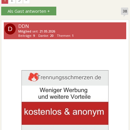
Als Gast antworten +
38
DDN
D
Mitglied
seit:
21.05.2026
Beiträge:
9
Danke:
20
Themen:
1