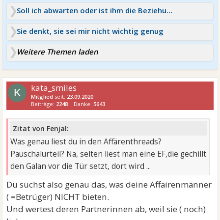
Soll ich abwarten oder ist ihm die Beziehung egal?
Sie denkt, sie sei mir nicht wichtig genug
Weitere Themen laden
kata_smiles
K
Mitglied
seit:
23.09.2020
Beiträge:
2248
Danke:
5643
Zitat von Fenjal:
Was genau liest du in den Affärenthreads?
Pauschalurteil? Na, selten liest man eine EF,die gechillt
den Galan vor die Tür setzt, dort wird ...
Du suchst also genau das, was deine Affairenmänner
( =Betrüger) NICHT bieten.
Und wertest deren Partnerinnen ab, weil sie ( noch)