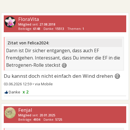
FloraVita
Mitglied
seit:
27.08.2018
Beiträge:
6148
Danke:
15513
Themen:
1
Zitat von Felica2024:
Dann ist Dir sicher entgangen, dass auch EF
fremdgehen. Interessant, dass Du immer die EF in die
😅
Betrogenen-Rolle steckst
😅
Du kannst doch nicht einfach den Wind drehen
03.06.2026 12:59
•
x 2
Fenjal
Mitglied
seit:
20.01.2025
Beiträge:
4934
Danke:
5725