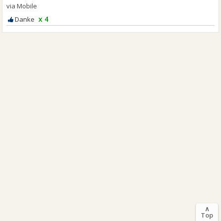
x 4
∧
Top