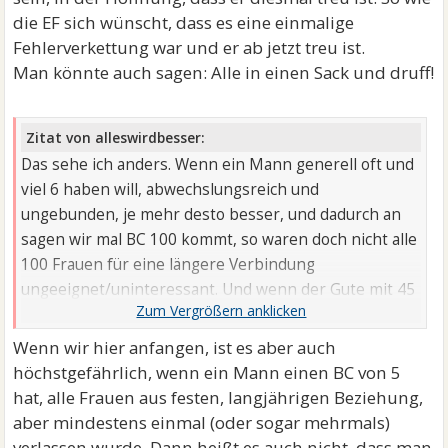
die EF sich wünscht, dass es eine einmalige
Fehlerverkettung war und er ab jetzt treu ist.
Man könnte auch sagen: Alle in einen Sack und druff!
Zitat von alleswirdbesser:
Das sehe ich anders. Wenn ein Mann generell oft und
viel 6 haben will, abwechslungsreich und
ungebunden, je mehr desto besser, und dadurch an
sagen wir mal BC 100 kommt, so waren doch nicht alle
100 Frauen für eine längere Verbindung
ungeeignet/uninteressant. Und wenn der Gute mit 45
beschließt sich mal häuslich niederzulassen und
Kinder zu bekommen, so heißt es nicht automatisch,
Wenn wir hier anfangen, ist es aber auch
dass die Frau, bei der er „hängen“ bleibt, zumindest
höchstgefährlich, wenn ein Mann einen BC von 5
für die Zeit der Umsetzung, besser oder
hat, alle Frauen aus festen, langjährigen Beziehung,
konkurrenzlos wäre. Ich sehe das eher bei ihm und
aber mindestens einmal (oder sogar mehrmals)
seiner Entscheidung/Lebensplanung liegen, als bei
verlassen wurde. Dann heißt es auch nicht, dass man