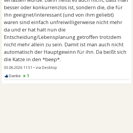
Frau 101, die das Rennen gewonnen haben soll.
besser oder konkurrenzlos ist, sondern die, die für
ihn geeignet/interessant (und von ihm geliebt)
waren sind einfach unfreiwilligerweise nicht mehr
da und er hat halt nun die
Entscheidung/Lebensplanung getroffen trotzdem
nicht mehr allein zu sein. Damit ist man auch nicht
automatisch der Hauptgewinn für ihn. Da beißt sich
die Katze in den *beep*.
03.06.2026 11:51
•
x 1