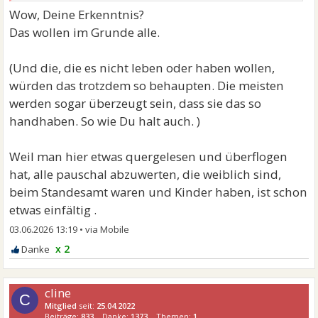
Was ich erwarte ist, dass er bewusst nichts tut, was
Wow, Deine Erkenntnis?
mich verletzen könnte.
Das wollen im Grunde alle.
Loyal zu mir steht, (Sex zeigt mir keine Loyalität).
Gemeinsam nach Lösungen gesucht wird, wenn es zu
(Und die, die es nicht leben oder haben wollen,
Problemen kommt.
würden das trotzdem so behaupten. Die meisten
Und, dass er meine Unzulänglichkeiten aushalten
werden sogar überzeugt sein, dass sie das so
kann.
handhaben. So wie Du halt auch. )
Weil man hier etwas quergelesen und überflogen
hat, alle pauschal abzuwerten, die weiblich sind,
beim Standesamt waren und Kinder haben, ist schon
etwas einfältig .
03.06.2026 13:19
•
x 2
cline
C
Mitglied
seit:
25.04.2022
Beiträge:
833
Danke:
1373
Themen:
1