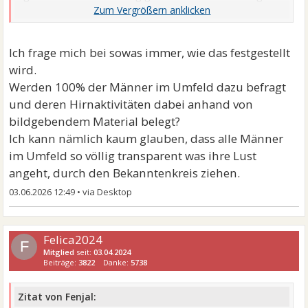
nur Einwilligung ihres Gegenübers. Die sind dann
nicht mit "komplexem Lustschema" gemeint.
Ich frage mich bei sowas immer, wie das festgestellt
wird.
Werden 100% der Männer im Umfeld dazu befragt
und deren Hirnaktivitäten dabei anhand von
bildgebendem Material belegt?
Ich kann nämlich kaum glauben, dass alle Männer
im Umfeld so völlig transparent was ihre Lust
angeht, durch den Bekanntenkreis ziehen.
03.06.2026 12:49
•
Felica2024
F
Mitglied
seit:
03.04.2024
Beiträge:
3822
Danke:
5738
Zitat von Fenjal: