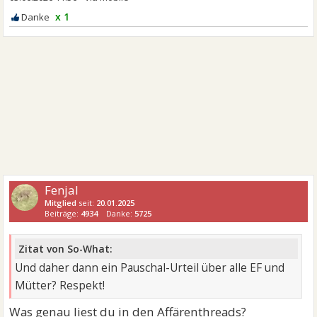
x 1
Fenjal
Mitglied
seit:
20.01.2025
Beiträge:
4934
Danke:
5725
Zitat von So-What:
Und daher dann ein Pauschal-Urteil über alle EF und
Mütter? Respekt!
Was genau liest du in den Affärenthreads?