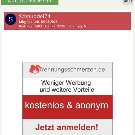
Als Gast antworten +
4821
Schnuddel74
S
Mitglied
seit:
03.06.2025
Beiträge:
4203
Danke:
9729
Themen:
6