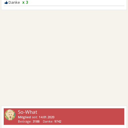
x 3
So-What
Mitglied
seit:
14.01.2020
Beiträge:
3188
Danke:
9742