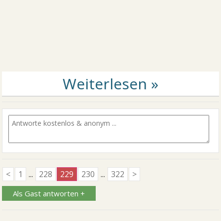
<
1
...
228
229
230
...
322
>
Als Gast antworten +