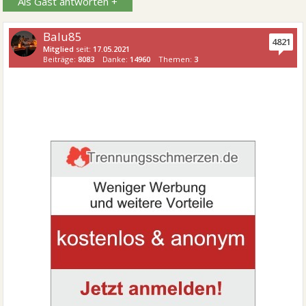
Als Gast antworten +
Balu85
4821
Mitglied
seit:
17.05.2021
Beiträge:
8083
Danke:
14960
Themen:
3