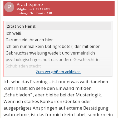
Prachtspiere
P
Mitglied
seit:
25.12.2025
Beiträge:
37
Danke:
148
Zitat von Hansl:
Ich weiß.
Darum seid ihr auch hier.
Ich bin nunmal kein Datingroboter, der mit einer
Gebrauchsanweisung wedelt und vermeintlich
psychologisch geschult das andere Geschlecht in
Schubladen steckt.
Erhaben darüber.
Nicht meine Welt.
Ich sehe das Framing – ist nur etwas weit daneben.
Zum Inhalt: Ich sehe den Einwand mit den
„Schubladen“ , aber bleibe bei der Musterlogik.
Wenn ich starkes Konkurrenzdenken oder
ausgeprägtes Anspringen auf externe Bestätigung
wahrnehme, ist das für mich kein Label, sondern ein