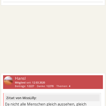
Hansl
Mitglied
seit:
12.03.2020
Beiträge:
12227
Danke:
12270
Themen:
4
Zitat von MissLilly:
Da nicht alle Menschen gleich aussehen, gleich