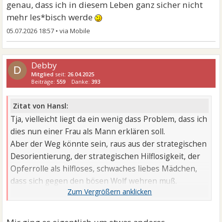
genau, dass ich in diesem Leben ganz sicher nicht
mehr les*bisch werde
05.07.2026 18:57
•
Debby
D
Mitglied
seit:
26.04.2025
Beiträge:
559
Danke:
393
Zitat von Hansl:
Tja, vielleicht liegt da ein wenig dass Problem, dass ich
dies nun einer Frau als Mann erklären soll.
Aber der Weg könnte sein, raus aus der strategischen
Desorientierung, der strategischen Hilflosigkeit, der
Opferrolle als hilfloses, schwaches liebes Mädchen,
dass sich gegen den bösen Wolf wehren muß.
Lerne Dich als Frau kennen.
Und erklärt als Frauen eben uns Männern wie ihr
werbt, Konkurrenz erlebt und begegnet.