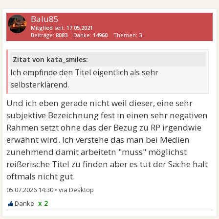
Balu85
Mitglied
seit:
17.05.2021
Beiträge:
8083
Danke:
14960
Themen:
3
Zitat von kata_smiles:
Ich empfinde den Titel eigentlich als sehr
selbsterklärend.
Und ich eben gerade nicht weil dieser, eine sehr
subjektive Bezeichnung fest in einen sehr negativen
Rahmen setzt ohne das der Bezug zu RP irgendwie
erwähnt wird. Ich verstehe das man bei Medien
zunehmend damit arbeitetn "muss" möglichst
reißerische Titel zu finden aber es tut der Sache halt
oftmals nicht gut.
05.07.2026 14:30
•
x 2