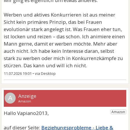
Mir ging es eigentlich um etwas anderes.
Und naja, kurzer Schwank : Bin gerade außer Landes..
Werben und aktives Konkurrieren ist aus meiner
Auch meine aktuelle Herzensdame im Umfeld.
Sicht kein primäres Prinzip, das bei Frauen
Schwierig alles ein wenig, aber gut und ausbaufähig.
evolutionär stark angelegt ist. Was Frauen eher tun,
Bzgl. "Konkurrenz", mit welcher ich eigentlich ohne
ist locken und reizen – das schon. Ich animiere einen
jegliche Ambition am Tische saß: Erstaunlich, auf
Mann gerne, damit er werben möchte. Mehr aber
welch hohem Niveau, nonverval und eben zutiefst
auch nicht. Ich habe kein Interesse daran, selbst
weiblich meine Herzensdame dieser eine "verpasste",
stark zu werben oder mich in Konkurrenzkämpfe zu
unhörbar knurrte, unsichtbar die Krallen ausfuhr.
stürzen. Das kann und will ich nicht.
Aber im Gegensatz jetzt zu Dir ist strategische
11.07.2026 19:01
•
Desorientierung dsbzgl dieses Verhaltens kein
Thema.
A
Beziehungsprobleme - Liebe &