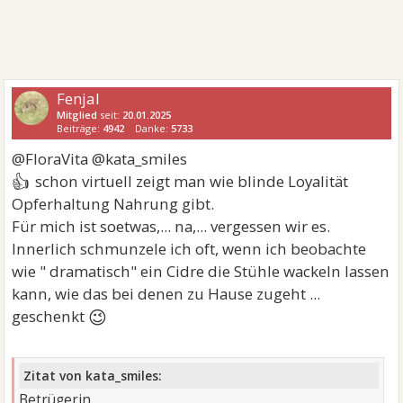
Fenjal
Mitglied
seit:
20.01.2025
Beiträge:
4942
Danke:
5733
@FloraVita @kata_smiles
👍
schon virtuell zeigt man wie blinde Loyalität
Opferhaltung Nahrung gibt.
Für mich ist soetwas,... na,... vergessen wir es.
Innerlich schmunzele ich oft, wenn ich beobachte
wie " dramatisch" ein Cidre die Stühle wackeln lassen
kann, wie das bei denen zu Hause zugeht ...
😉
geschenkt
Zitat von kata_smiles:
Betrügerin