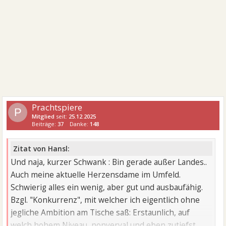
Prachtspiere
P
Mitglied
seit:
25.12.2025
Beiträge:
37
Danke:
148
Zitat von Hansl:
Und naja, kurzer Schwank : Bin gerade außer Landes..
Auch meine aktuelle Herzensdame im Umfeld.
Schwierig alles ein wenig, aber gut und ausbaufähig.
Bzgl. "Konkurrenz", mit welcher ich eigentlich ohne
jegliche Ambition am Tische saß: Erstaunlich, auf
welch hohem Niveau, nonverval und eben zutiefst