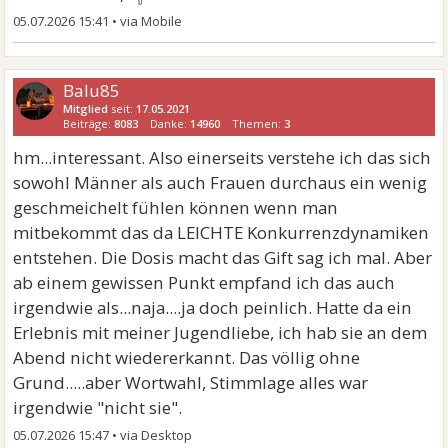
05.07.2026 15:41
•
Balu85
Mitglied
seit:
17.05.2021
Beiträge:
8083
Danke:
14960
Themen:
3
hm...interessant. Also einerseits verstehe ich das sich
sowohl Männer als auch Frauen durchaus ein wenig
geschmeichelt fühlen können wenn man
mitbekommt das da LEICHTE Konkurrenzdynamiken
entstehen. Die Dosis macht das Gift sag ich mal. Aber
ab einem gewissen Punkt empfand ich das auch
irgendwie als...naja....ja doch peinlich. Hatte da ein
Erlebnis mit meiner Jugendliebe, ich hab sie an dem
Abend nicht wiedererkannt. Das völlig ohne
Grund.....aber Wortwahl, Stimmlage alles war
irgendwie "nicht sie".
05.07.2026 15:47
•