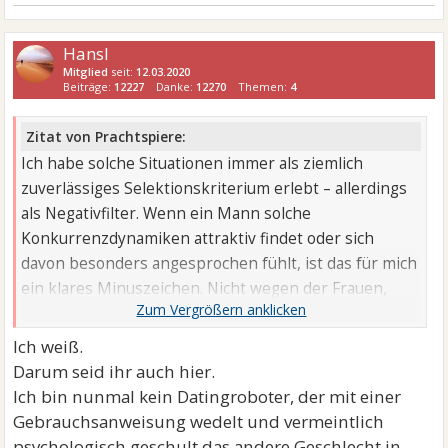
Hansl
Mitglied
seit:
12.03.2020
Beiträge:
12227
Danke:
12270
Themen:
4
Zitat von Prachtspiere:
Ich habe solche Situationen immer als ziemlich
zuverlässiges Selektionskriterium erlebt – allerdings
als Negativfilter. Wenn ein Mann solche
Konkurrenzdynamiken attraktiv findet oder sich
davon besonders angesprochen fühlt, ist das für mich
ein klares Minuszeichen. Nicht wegen der Frauen,
sondern wegen seiner Reaktion darauf. Das ist genau
die Art von Signal, die bei mir nicht Interesse auslöst,
Ich weiß.
sondern Distanz. Das spart Zeit und Umwege.
Darum seid ihr auch hier.
Ich bin nunmal kein Datingroboter, der mit einer
Gebrauchsanweisung wedelt und vermeintlich
psychologisch geschult das andere Geschlecht in