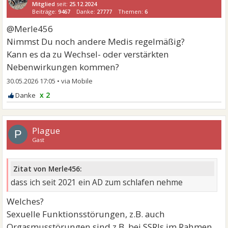
Mitglied
seit:
25.12.2024
Beiträge:
9467
Danke:
27777
Themen:
6
@Merle456
Nimmst Du noch andere Medis regelmäßig?
Kann es da zu Wechsel- oder verstärkten
Nebenwirkungen kommen?
30.05.2026 17:05
•
x 2
Plague
P
Gast
Zitat von Merle456:
dass ich seit 2021 ein AD zum schlafen nehme
Welches?
Sexuelle Funktionsstörungen, z.B. auch
Orgasmusstörungen sind z.B. bei SSRIs im Rahmen