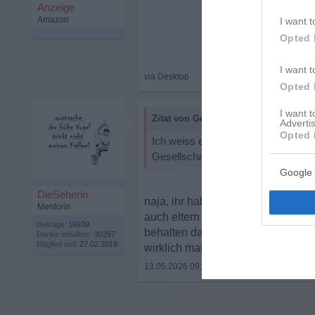
I want t
Opted 
I want t
Opted 
I want 
Zitat von Gedankenschmied:
Advertis
Opted 
Ich weiss es auch nicht wie abged
Gesellschaft und Unterstützung hät
Google 
DieSeherin
naja, ihr habt halt mehr als die h
Mentorin
auch eltern und freunde... und wah
Beiträge:
16939
behalten darf. da scheint sie noch
Danke erhalten:
30297
Mitglied seit:
27.02.2019
wirklich mal ganz deutlich sagen u
13.05.2026 09:15
•