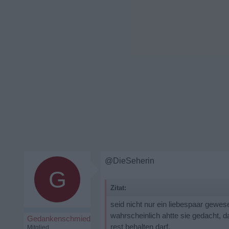
@DieSeherin
G
Zitat:
seid nicht nur ein liebespaar gewes
wahrscheinlich ahtte sie gedacht, d
Gedankenschmied
rest behalten darf.
Mitglied