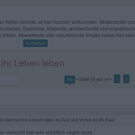
 wer helfen möchte, ist hier herzlich willkommen. Moderatoren u
ll bleiben. Sachliche, tröstende, wohlwollende und empathisch
l fühlen. Abwertende oder verurteilende Inhalte haben hier kein
Schließen
 ihr Leben leben
<
1
• Seite
12
von
14
•
..
201
rekt klarmachen können dass es Aus und Vorbei ist als Paar
as vielleicht mal sehr unhöflich sagen muss.