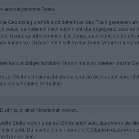
r erstmal getrennte Feiern.
Woche Geburtstag und wir sind daheim an den Tisch gesessen um
ch weiss, da habe ich mich auch nicht klar abgegrenzt aber es wa
ht der Trennung abbekommen. Die Jungs auch wenn sie bereits
hon immer so, ich habe noch selten eine Feier, Veranstaltung 
hten kein wichtiger familiärer Termin mehr an, meiner und ihr Ge
n zur Weihnacht gemacht und da wird sie nicht dabei sein, ich
ngs ein sehr gutes Verhältnis.
Du ihr auch einen Notartermin nennen.
izielle Stelle regeln aber es könnte auch sein, dass wenn sie di
mlich geht. Da mache ich mir aber erst Gedanken dazu wenn es 
noch keine sind.