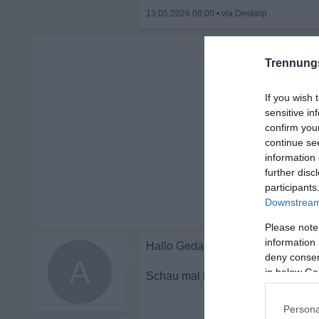
13.05.2026 08:00
•
Trennung
If you wish 
sensitive in
confirm you
continue se
information 
further disc
participants
Downstream 
Please note
information 
deny consent
A
in below Go
Nach 25 Jahren E
Persona