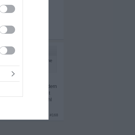
x 3
 dass sie gerne noch meine
liebespaar gewesen, sondern
ar streicht und den rest
 jetzt! musst du ihr wohl
x 2
#168