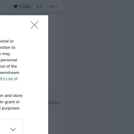
x 3
#167
sonal or
ection to
ou may
 personal
out of the
 downstream
B’s List of
er and store
to grant or
ed purposes