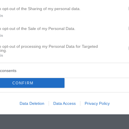
o opt-out of the Sharing of my personal data.
In
o opt-out of the Sale of my Personal Data.
In
to opt-out of processing my Personal Data for Targeted
ing.
In
reht man sein kann aber ich merke an ihrem Verhalten und Aussagen
te.
consents
älfte eures lebens miteinander verbracht und seid nicht nur ein 
CONFIRM
rscheinlich ahtte sie gedacht, dass sie nur das mit dem liebespa
 nicht verstanden zu haben, dass das nicht geht - zumindest nicht
nd nicht immer der nette und ruhig-sachliche sein!
Data Deletion
Data Access
Privacy Policy