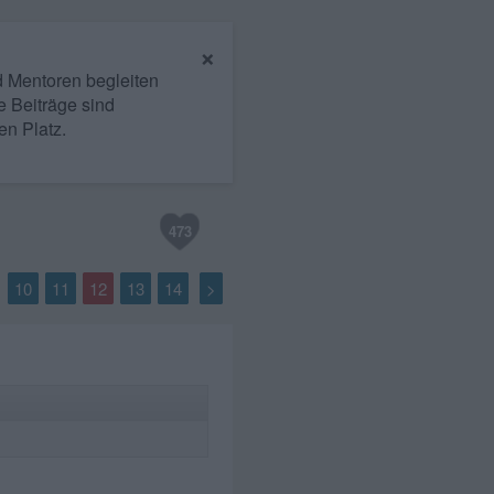
×
nd Mentoren begleiten
e Beiträge sind
en Platz.
473
10
11
12
13
14
>
.