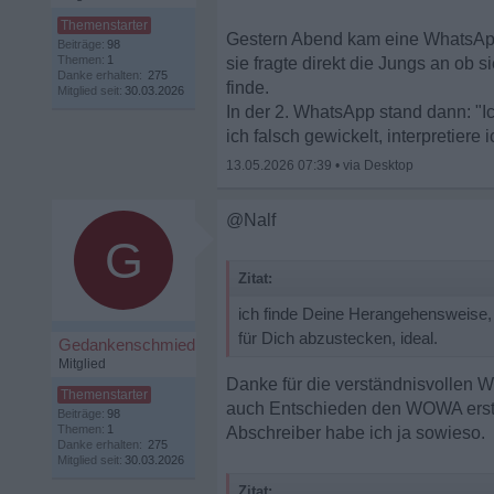
Gestern Abend kam eine WhatsApp 
Beiträge:
98
Themen:
1
sie fragte direkt die Jungs an ob 
Danke erhalten:
275
finde.
Mitglied seit:
30.03.2026
In der 2. WhatsApp stand dann: "Ic
ich falsch gewickelt, interpretiere
13.05.2026 07:39
•
@Nalf
G
Zitat:
ich finde Deine Herangehensweise, 
für Dich abzustecken, ideal.
Gedankenschmied
Mitglied
Danke für die verständnisvollen W
auch Entschieden den WOWA erstma
Beiträge:
98
Themen:
1
Abschreiber habe ich ja sowieso.
Danke erhalten:
275
Mitglied seit:
30.03.2026
Zitat: