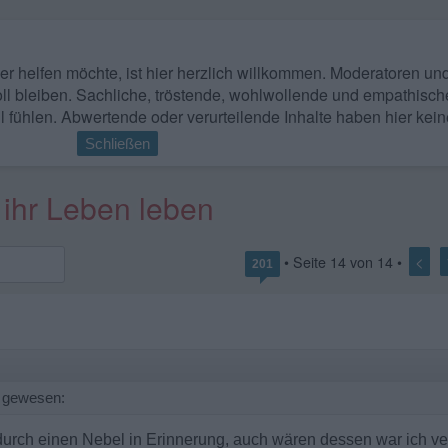
 wer helfen möchte, ist hier herzlich willkommen. Moderatoren u
ll bleiben. Sachliche, tröstende, wohlwollende und empathisch
l fühlen. Abwertende oder verurteilende Inhalte haben hier kein
Schließen
 ihr Leben leben
<
• Seite
14
von
14
•
201
e gewesen:
rch einen Nebel in Erinnerung, auch wären dessen war ich verm