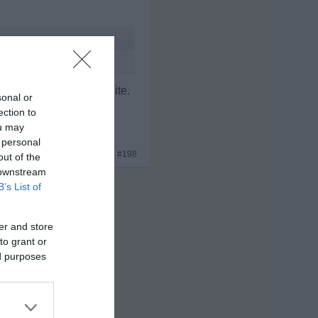
Zeit ist auf meiner Seite.
sonal or
ection to
ou may
 personal
x 3
#198
out of the
 downstream
B’s List of
er and store
to grant or
ed purposes