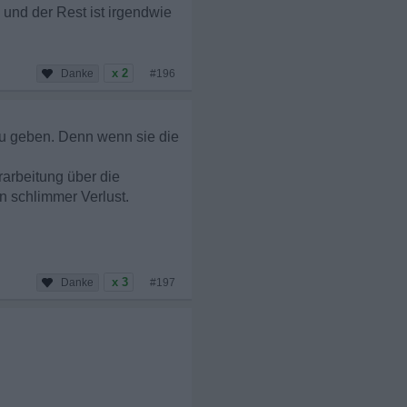
und der Rest ist irgendwie
x 2
#196
zu geben. Denn wenn sie die
rarbeitung über die
n schlimmer Verlust.
x 3
#197