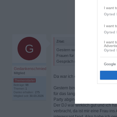
I want t
Opted 
I want t
Opted 
Zitat:
I want 
G
Advertis
Gestern war ich mit meinem Best B
Opted 
Frauen für mich interessieren, für m
Gespräch mit fremden Frauen zu fü
Google 
Gedankenschmied
Mitglied
Da war ich dann doch wohl etwas 
Beiträge:
98
Gestern bin ich alleine losgezog
Themen:
1
Danke erhalten:
275
für das lange WE hatten und bin i
Mitglied seit:
30.03.2026
Party abging.
Der DJ war wirklich gut und ich h
verbracht, da ist mir eine Frau i
interessant fand. Also habe ich