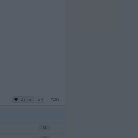
x 8
#199
72