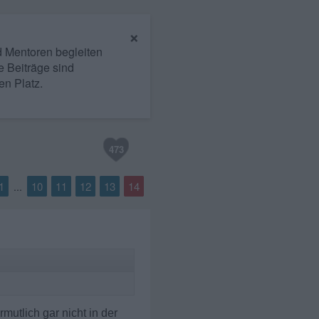
×
nd Mentoren begleiten
e Beiträge sind
en Platz.
473
1
10
11
12
13
14
...
utlich gar nicht in der