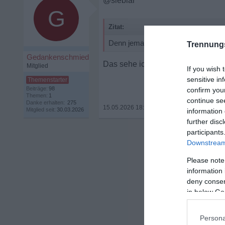
@sieblar
G
Zitat:
Denn jemanden zu verlieren, der sic
Trennung
Gedankenschmied
Das sehe ich mittlerweile auch so,
Mitglied
If you wish 
sensitive in
Beiträge:
98
confirm you
Themen:
1
continue se
Danke erhalten:
275
15.05.2026 18:45
•
Mitglied seit:
30.03.2026
information 
further disc
participants
Downstream 
Please note
information 
deny consent
in below Go
Persona