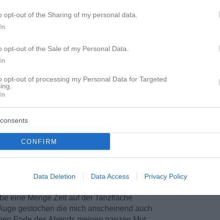
o opt-out of the Sharing of my personal data.
In
o opt-out of the Sale of my Personal Data.
In
to opt-out of processing my Personal Data for Targeted
ing.
uddy in einem Club und ich merke dass sich
In
ich ist es einfach noch zu früh überhaupt ein
hren,
consents
CONFIRM
voreilig mit meiner eigenen Einschätzung.
en weil meine Freunde bereits eigene Programme
n meinen Lieblingsclub in der eine 80er Jahre
Data Deletion
Data Access
Privacy Policy
abe eine Menge Zeit auf der Tanzfläche
ns Auge gestochen die mich anscheinend auch
 gegen Ende des Abends meinen ganzen Mut