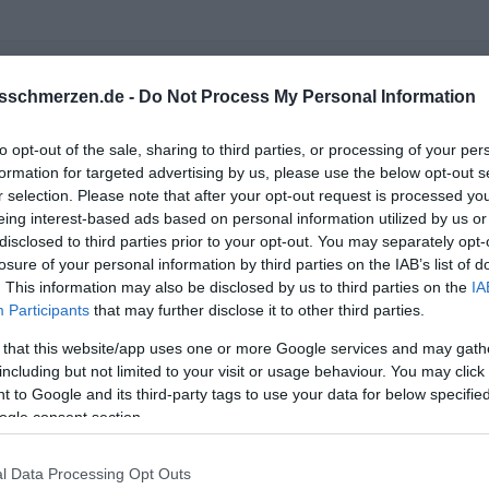
h so äußert ist auf Dauer kein schlimmer Verlust.
sschmerzen.de -
Do Not Process My Personal Information
 einfach das Herz braucht Zeit um das Ganze zu verarbeiten. Die 
to opt-out of the sale, sharing to third parties, or processing of your per
formation for targeted advertising by us, please use the below opt-out s
r selection. Please note that after your opt-out request is processed y
eing interest-based ads based on personal information utilized by us or
disclosed to third parties prior to your opt-out. You may separately opt-
losure of your personal information by third parties on the IAB’s list of
. This information may also be disclosed by us to third parties on the
IA
Participants
that may further disclose it to other third parties.
 that this website/app uses one or more Google services and may gath
including but not limited to your visit or usage behaviour. You may click 
 to Google and its third-party tags to use your data for below specifi
ogle consent section.
l Data Processing Opt Outs