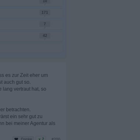
10
171
7
42
ss es zur Zeit eher um
t auch gut so.
lang vertraut hat, so
er betrachten.
rst ein sehr gut zu
nn bei meiner Agentur als
x 2
#200