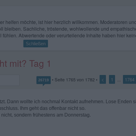
 wer helfen möchte, ist hier herzlich willkommen. Moderatoren u
ll bleiben. Sachliche, tröstende, wohlwollende und empathisch
l fühlen. Abwertende oder verurteilende Inhalte haben hier kein
Schließen
ht mit? Tag 1
<
1
1764
• Seite
1765
von
1782
•
...
26719
setzt. Dann wollte ich nochmal Kontakt aufnehmen. Lose Enden s
chluss. Ihm geht das offenbar nicht so.
h nicht, sondern frühestens am Donnerstag.