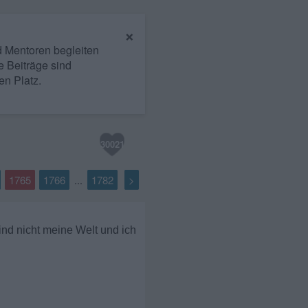
×
nd Mentoren begleiten
e Beiträge sind
en Platz.
30021
1765
1766
1782
>
...
ind nicht meine Welt und ich