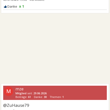
x 1
mze
M
Mitglied
seit:
29.06.2026
Beiträge:
61
Danke:
30
Themen:
1
@ZuHause79