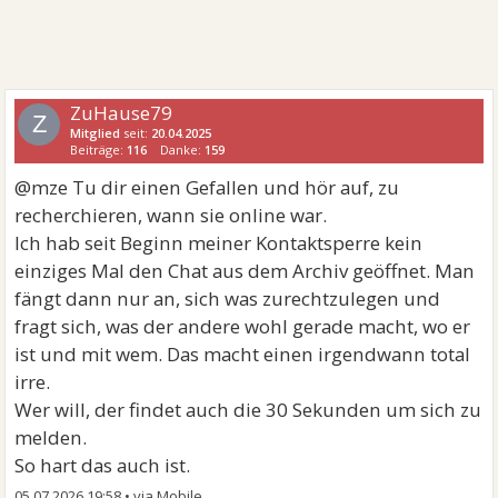
ZuHause79
Z
Mitglied
seit:
20.04.2025
Beiträge:
116
Danke:
159
@mze Tu dir einen Gefallen und hör auf, zu
recherchieren, wann sie online war.
Ich hab seit Beginn meiner Kontaktsperre kein
einziges Mal den Chat aus dem Archiv geöffnet. Man
fängt dann nur an, sich was zurechtzulegen und
fragt sich, was der andere wohl gerade macht, wo er
ist und mit wem. Das macht einen irgendwann total
irre.
Wer will, der findet auch die 30 Sekunden um sich zu
melden.
So hart das auch ist.
05.07.2026 19:58
•