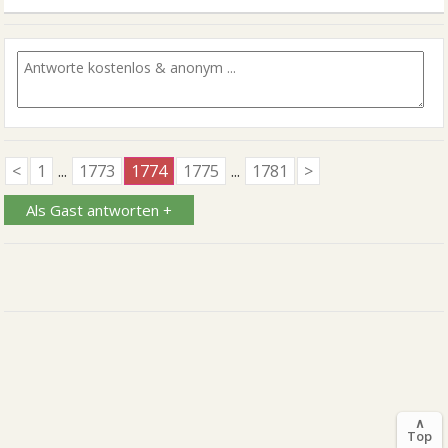
<
1
...
1773
1774
1775
...
1781
>
Als Gast antworten +
∧
Top