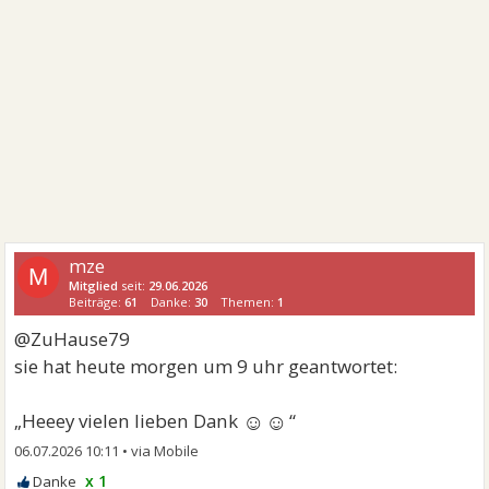
mze
M
Mitglied
seit:
29.06.2026
Beiträge:
61
Danke:
30
Themen:
1
@ZuHause79
sie hat heute morgen um 9 uhr geantwortet:
☺☺
„Heeey vielen lieben Dank
“
06.07.2026 10:11
•
x 1