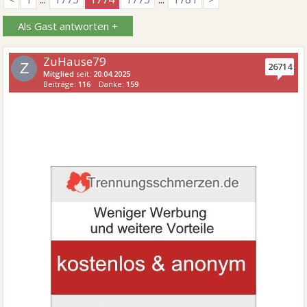
Als Gast antworten +
ZuHause79
Z
26714
Mitglied
seit:
20.04.2025
Beiträge:
116
Danke:
159