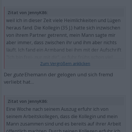
Zitat von JennyK86:
weil ich in dieser Zeit viele Heimlichkeiten und Lügen
heraus fand. Die Kollegin (35 J.) hatte sich inzwischen
von ihrem Partner getrennt, mein Mann sagte mir
aber immer, dass zwischen ihr und ihm aber nichts
läuft. Ich fand ein Armband bei ihm mit der Aufschrift
"Ich bin frei- nur mit dir", er fuhr frühs schon viel
eher auf Arbeit als er eigentlich müsste, kam später
von der Arbeit zurück
Der
gute
Ehemann der gelogen und sich fremd
verliebt hat...
Zitat von JennyK86:
Eine Woche nach seinem Auszug erfuhr ich von
seinem Arbeitskollegen, dass die Kollegin und mein
Mann zusammen sind und es bereits auf ihrer Arbeit
öffentlich machten. Durch seinen Kollegen erfuhr ich