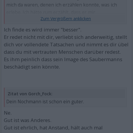
mich da waren, denen ich erzählen konnte, was ich
erlebe. Ich hätte rum erzählt, dass er mir
fremdgegangen ist. Ich habe aber nie zu
irgendjemanden gesagt, dass er mir körperlich untreu
Ich finde es wird immer "besser".
wurde, nur dass er die Probleme die wir in unserer
Er redet nicht mit dir, verliebt sich anderweitig, stellt
Beziehung hatten, nicht mit seiner Kollegin
dich vor vollendete Tatsachen und nimmt es dir übel
besprechen hätte sollen und das er bewusst mehr
dass du mit vertrauten Menschen darüber redest.
Gefühle für sie zugelassen hat.
Es ihm peinlich dass sein Image des Saubermanns
beschädigt sein könnte.
Zitat von Gorch_Fock:
Dein Nochmann ist schon ein guter.
Ne.
Gut ist was Anderes.
Gut ist ehrlich, hat Anstand, hält auch mal