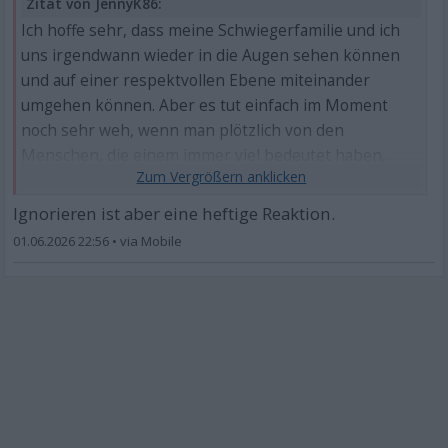
Zitat von JennyK86:
Ich hoffe sehr, dass meine Schwiegerfamilie und ich
uns irgendwann wieder in die Augen sehen können
und auf einer respektvollen Ebene miteinander
umgehen können. Aber es tut einfach im Moment
noch sehr weh, wenn man plötzlich von den
Menschen, die einem immer viel bedeutet haben,
ignoriert wird. Ich habe sie immer wertgeschätzt und
tu es auch jetzt noch.
Ignorieren ist aber eine heftige Reaktion.
01.06.2026 22:56
•