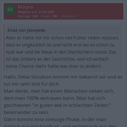
Maura
M
Mitglied
seit:
22.05.2026
Beiträge:
164
Danke:
386
Themen:
1
Zitat von JennyK86:
Aber er hätte mit mir schon viel früher reden müssen,
dass er unglücklich ist und nicht erst wo es schon zu
spät war und die Neue in den Startlöchern stand. Das
ist das Unfaire an der Geschichte, weil ich einfach
keine Chance mehr hatte was dran zu ändern.
Hallo. Diese Situation kommt mir bekannt vor und es
tut mir sehr leid für dich.
Man denkt, man hat einen Menschen neben sich,
dem man 100% vertrauen kann. Man hat sich
geschworen "in guten wie in schlechten Zeiten"
beieinander zu sein.
Dann kommt eine stressige Phase, in der man
einfach nur erschöpft ist, und verliert sich aus den