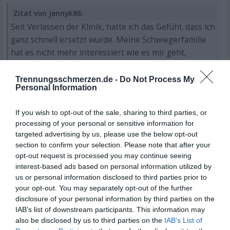
Zitat von JennyK86:
Seit Verlassen der Klinik, hatte ich das Gefühl, dass ich
ganz schnell ersetzt wurde. Meine Schwiegerfamilie
hat es nicht mehr interessiert wie es mir geht,
obwohl sie alle nach der Trennung sagten, dass sie
immer für mich da sein werden. Ich wurde bei
Trennungsschmerzen.de -
Do Not Process My
Personal Information
Begegnungen ignoriert, so als würden sie mich nicht
kennen.
If you wish to opt-out of the sale, sharing to third parties, or
processing of your personal or sensitive information for
targeted advertising by us, please use the below opt-out
Zitat von JennyK86:
section to confirm your selection. Please note that after your
Außerdem hat er aktuell noch keinen Rückzugsort
opt-out request is processed you may continue seeing
interest-based ads based on personal information utilized by
beim Papa, da er kein Zimmer dort hat und nur auf
us or personal information disclosed to third parties prior to
der Couch schläft.
your opt-out. You may separately opt-out of the further
Wieso?
disclosure of your personal information by third parties on the
IAB’s list of downstream participants. This information may
also be disclosed by us to third parties on the
IAB’s List of