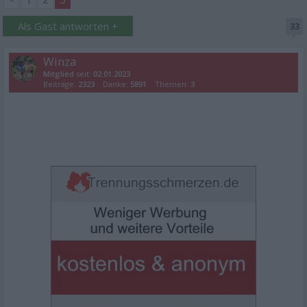
Als Gast antworten +
33
Winza
Mitglied
seit:
02.01.2023
Beiträge:
2323
Danke:
5891
Themen:
3