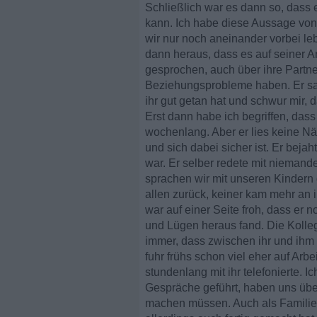
Schließlich war es dann so, dass e
kann. Ich habe diese Aussage von i
wir nur noch aneinander vorbei leb
dann heraus, dass es auf seiner Ar
gesprochen, auch über ihre Partne
Beziehungsprobleme haben. Er sag
ihr gut getan hat und schwur mir, d
Erst dann habe ich begriffen, das
wochenlang. Aber er lies keine Näh
und sich dabei sicher ist. Er beja
war. Er selber redete mit nieman
sprachen wir mit unseren Kindern 
allen zurück, keiner kam mehr an 
war auf einer Seite froh, dass er n
und Lügen heraus fand. Die Kolleg
immer, dass zwischen ihr und ihm abe
fuhr frühs schon viel eher auf Arbe
stundenlang mit ihr telefonierte. 
Gespräche geführt, haben uns übe
machen müssen. Auch als Familie