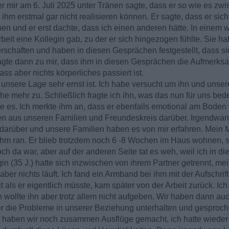
r mir am 6. Juli 2025 unter Tränen sagte, dass er so wie es zwi
hm erstmal gar nicht realisieren können. Er sagte, dass er sich 
en und er erst dachte, dass ich einen anderen hätte. In einem w
beit eine Kollegin gab, zu der er sich hingezogen fühlte. Sie h
rschaften und haben in diesen Gesprächen festgestellt, dass si
te dann zu mir, dass ihm in diesen Gesprächen die Aufmerksa
ass aber nichts körperliches passiert ist.
s unsere Lage sehr ernst ist. Ich habe versucht um ihn und unse
e mehr zu. Schließlich fragte ich ihn, was das nun für uns bede
hte es. Ich merkte ihm an, dass er ebenfalls emotional am Boden 
den aus unseren Familien und Freundeskreis darüber. Irgendw
darüber und unsere Familien haben es von mir erfahren. Mein M
ihm ran. Er blieb trotzdem noch 6 -8 Wochen im Haus wohnen, s
och da war, aber auf der anderen Seite tat es weh, weil ich in di
in (35 J.) hatte sich inzwischen von ihrem Partner getrennt, me
r nichts läuft. Ich fand ein Armband bei ihm mit der Aufschrift "I
it als er eigentlich müsste, kam später von der Arbeit zurück. Ic
Ich wollte ihn aber trotz allem nicht aufgeben. Wir haben dann au
r die Probleme in unserer Beziehung unterhalten und gesproch
 haben wir noch zusammen Ausflüge gemacht, ich hatte wieder