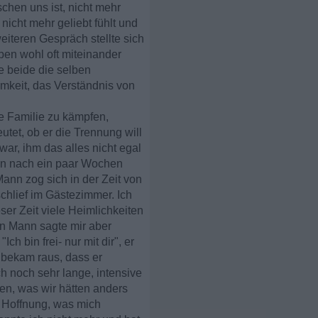
schen uns ist, nicht mehr
nicht mehr geliebt fühlt und
eiteren Gespräch stellte sich
aben wohl oft miteinander
e beide die selben
mkeit, das Verständnis von
re Familie zu kämpfen,
utet, ob er die Trennung will
war, ihm das alles nicht egal
ann nach ein paar Wochen
ann zog sich in der Zeit von
chlief im Gästezimmer. Ich
eser Zeit viele Heimlichkeiten
in Mann sagte mir aber
ch bin frei- nur mit dir", er
h bekam raus, dass er
ch noch sehr lange, intensive
en, was wir hätten anders
 Hoffnung, was mich