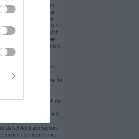
nnenlernen. Die Neue und
026 fuhren meine Kinder,
h sonst immer dabei war.
Wohnort in unseren Ort. Sie
 ich das Gefühl, dass ich
 obwohl sie alle nach der
o als würden sie mich nicht
inbar bis jetzt alles gut
ei mein Großer eher
en Rückzugsort beim Papa, da
lten habe, der Unterhalt und
amilie darin leben zu
mag böse klingen, aber ich
un sie schlecht zu machen.
denen ich erzählen konnte,