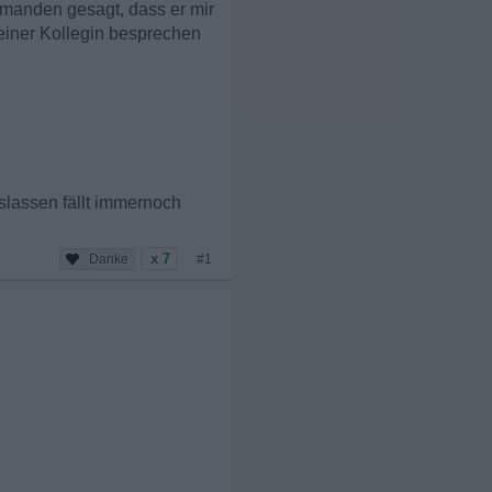
jemanden gesagt, dass er mir
seiner Kollegin besprechen
slassen fällt immernoch
x 7
#1