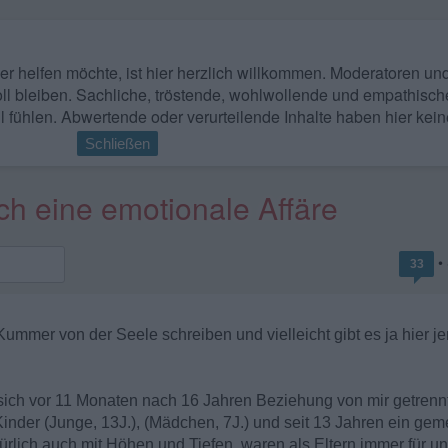
 wer helfen möchte, ist hier herzlich willkommen. Moderatoren u
ll bleiben. Sachliche, tröstende, wohlwollende und empathisch
l fühlen. Abwertende oder verurteilende Inhalte haben hier kein
Schließen
h eine emotionale Affäre
•
33
mmer von der Seele schreiben und vielleicht gibt es ja hier je
 sich vor 11 Monaten nach 16 Jahren Beziehung von mir getrenn
Kinder (Junge, 13J.), (Mädchen, 7J.) und seit 13 Jahren ein g
türlich auch mit Höhen und Tiefen, waren als Eltern immer für u