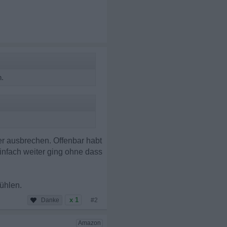
n.
er ausbrechen. Offenbar habt
einfach weiter ging ohne dass
fühlen.
x 1
#2