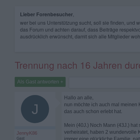
Lieber Forenbesucher
,
wer bei uns Unterstützung sucht, soll sie finden, und
das Forum und achten darauf, dass Beiträge respektvo
ausdrücklich erwünscht, damit sich alle Mitglieder woh
Trennung nach 16 Jahren durc
Als Gast antworten +
Hallo an alle,
J
nun möchte ich auch mal meinen Ku
das auch schon erlebt hat.
Mein (40J.) Noch Mann (43J.) hat
verheiratet, haben 2 wundervolle 
JennyK86
Gast
immer eine glückliche Familie, na