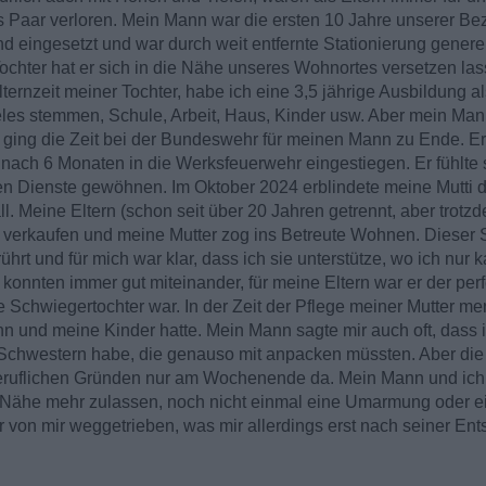
als Paar verloren. Mein Mann war die ersten 10 Jahre unserer Be
land eingesetzt und war durch weit entfernte Stationierung gen
chter hat er sich in die Nähe unseres Wohnortes versetzen las
ernzeit meiner Tochter, habe ich eine 3,5 jährige Ausbildung al
vieles stemmen, Schule, Arbeit, Haus, Kinder usw. Aber mein Ma
n ging die Zeit bei der Bundeswehr für meinen Mann zu Ende. E
t nach 6 Monaten in die Werksfeuerwehr eingestiegen. Er fühlte 
en Dienste gewöhnen. Im Oktober 2024 erblindete meine Mutti d
l. Meine Eltern (schon seit über 20 Jahren getrennt, aber trotz
verkaufen und meine Mutter zog ins Betreute Wohnen. Dieser 
ührt und für mich war klar, dass ich sie unterstütze, wo ich nur
konnten immer gut miteinander, für meine Eltern war er der pe
te Schwiegertochter war. In der Zeit der Pflege meiner Mutter me
n und meine Kinder hatte. Mein Mann sagte mir auch oft, dass 
 Schwestern habe, die genauso mit anpacken müssten. Aber di
beruflichen Gründen nur am Wochenende da. Mein Mann und ich 
e Nähe mehr zulassen, noch nicht einmal eine Umarmung oder e
 von mir weggetrieben, was mir allerdings erst nach seiner En