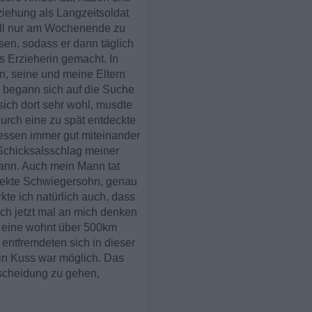
ziehung als Langzeitsoldat
erell nur am Wochenende zu
sen, sodass er dann täglich
s Erzieherin gemacht. In
nn, seine und meine Eltern
r begann sich auf die Suche
sich dort sehr wohl, musdte
urch eine zu spät entdeckte
dessen immer gut miteinander
Schicksalsschlag meiner
 kann. Auch mein Mann tat
rfekte Schwiegersohn, genau
rkte ich natürlich auch, dass
ich jetzt mal an mich denken
e eine wohnt über 500km
entfremdeten sich in dieser
in Kuss war möglich. Das
tscheidung zu gehen,