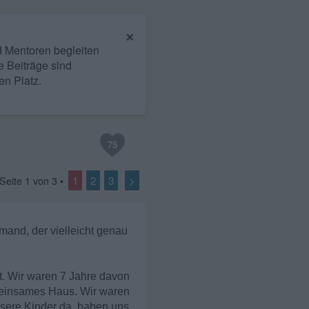
×
nd Mentoren begleiten
e Beiträge sind
en Platz.
75
1
2
3
>
 Seite
1
von
3
•
mand, der vielleicht genau
t. Wir waren 7 Jahre davon
emeinsames Haus. Wir waren
nsere Kinder da, haben uns