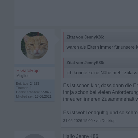
Zitat von JennyK86:
waren als Eltern immer für unsere K
Zitat von JennyK86:
ElGatoRojo
ich konnte keine Nähe mehr zulass
Mitglied
Beiträge:
24823
Es ist schon klar, dass dann die 
Themen:
1
ihr ja schon bei vielen Anforderu
Danke erhalten:
55846
Mitglied seit:
13.06.2021
ihr euren inneren Zusammnehalt 
Es ist wohl endgültig und so schro
31.05.2026 15:00
•