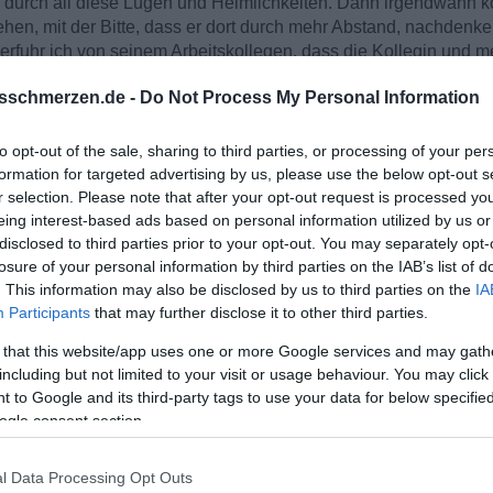
t, durch all diese Lügen und Heimlichkeiten. Dann irgendwann k
ehen, mit der Bitte, dass er dort durch mehr Abstand, nachdenken
rfuhr ich von seinem Arbeitskollegen, dass die Kollegin und
fentlich machten. Durch seinen Kollegen erfuhr ich natürlich auch
sschmerzen.de -
Do Not Process My Personal Information
r am Ende, meine Welt brach zusammen. Ich sprach meinen Mann 
 zu sein und gab es dann zu als ich ihm sagte, dass ich die gan
seine Ausrede, für seine Lügen und Heimlichkeiten. (September
to opt-out of the sale, sharing to third parties, or processing of your per
formation for targeted advertising by us, please use the below opt-out s
e keine Freude mehr am Leben, noch nicht einmal mehr an mein
r selection. Please note that after your opt-out request is processed y
mir helfen lassen muss. Ich lies mich in eine Klinik einweisen,
eing interest-based ads based on personal information utilized by us or
disclosed to third parties prior to your opt-out. You may separately opt-
 dieser Zeit oft mit den Kindern besuchen und ich hatte das Ge
losure of your personal information by third parties on the IAB’s list of
t hat. Er war sehr fürsorglich, hat mich gefragt, ob ich etwas 
. This information may also be disclosed by us to third parties on the
IA
 unsere Kinder da. Bei seinem Besuch mit den Kindern schienen
Participants
that may further disclose it to other third parties.
Er sprach wieder das erste Mal nach unserer Trennung mit mir, a
, er tröstete und umarmte mich jedesmal. Und ich fragte mich, 
 that this website/app uses one or more Google services and may gath
e gern unsere Kinder kennenlernen will und sie meint, dass nun 
including but not limited to your visit or usage behaviour. You may click 
amit umzugehen, ich aber in der Klinik Leute habe, die mich auf
 to Google and its third-party tags to use your data for below specifi
il das Wohlbefinden unserer Kinder an erster Stelle steht. Das 
ogle consent section.
5)
l Data Processing Opt Outs
raus, kam eine Peitsche nach der anderen. Alles musste auf ein