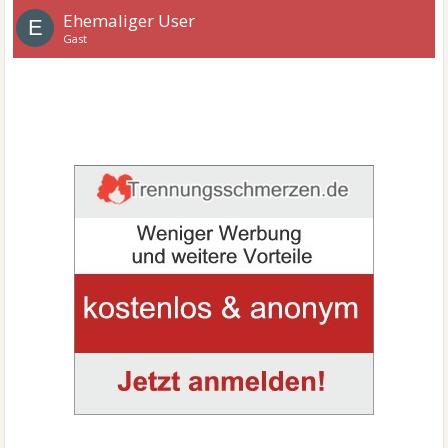
Ehemaliger User
E
Gast