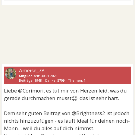
Ameise_78
Mitglied
seit:
30.01.2026
Beiträge:
1948
Danke:
5709
Themen:
1
Liebe @Corimori, es tut mir von Herzen leid, was du
😟
gerade durchmachen musst
das ist sehr hart.
Dem sehr guten Beitrag von @Brightness2 ist jedoch
nichts hinzuzufügen - es läuft Ideal für deinen noch-
Mann... weil du alles auf dich nimmst.