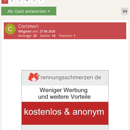
Als Gast antworten +
64
Corimori
C
Mitglied
seit:
27.06.2026
Beiträge:
26
Danke:
18
Themen:
1