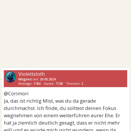
Violettsloth
Mitglied
seit:
20.05.2024
Beiträge:
1784
Danke:
7728
Themen:
2
@Corimori
Ja, das ist richtig Mist, was du da gerade
durchmachst. Ich finde, du solltest deinen Fokus
wegnehmen von einem weiterführen eurer Ehe. Er
hat ja ziemlich deutlich gesagt, dass er nicht mehr
will und es würde mich nicht wundern, wenn da