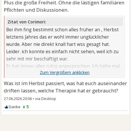
Plus die große Freiheit. Ohne die lästigen familiären
Pflichten und Diskussionen.
Zitat von Corimori:
Bei ihm fing bestimmt schon alles früher an , Herbst
letztens Jahres das er wohl immer unglücklicher
wurde. Aber nie direkt knall hart wss gesagt hat.
Leider. ich konnte es einfach nicht sehen, weil ich zu
sehr mit mir beschäftigt war.
Er hat immer alles ruhig angesprochen. Ich hätte mal
nen knall gebraucht. Naja im Herbst hatte er selber
eine Therapie, und dort fing wohl alles an das er auf
Was ist im Herbst passiert, was hat euch auseinander
sich achteb soll ect.
driften lassen, welche Therapie hat er gebraucht?
27.06.2026 20:06
•
x 5