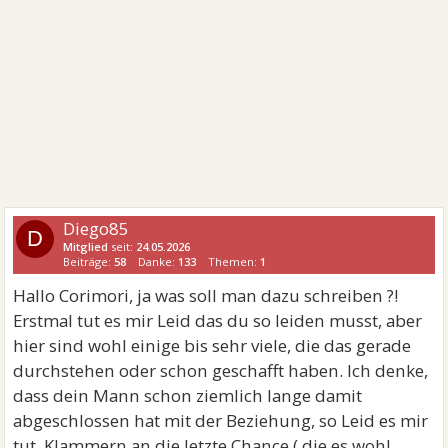
Diego85
D
Mitglied
seit:
24.05.2026
Beiträge:
58
Danke:
133
Themen:
1
Hallo Corimori, ja was soll man dazu schreiben ?!
Erstmal tut es mir Leid das du so leiden musst, aber
hier sind wohl einige bis sehr viele, die das gerade
durchstehen oder schon geschafft haben. Ich denke,
dass dein Mann schon ziemlich lange damit
abgeschlossen hat mit der Beziehung, so Leid es mir
tut. Klammern an die letzte Chance ( die es wohl