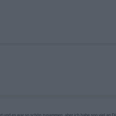
rt und es war so schön zusammen, aber ich habe soo viel an D