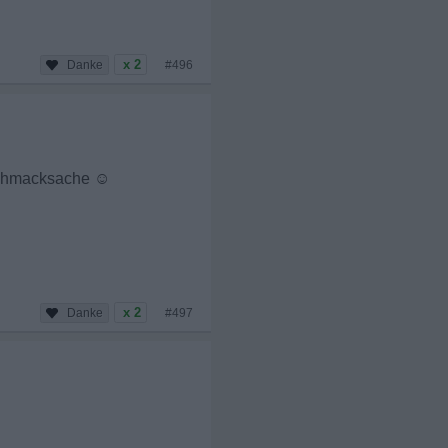
x 2
#496
eschmacksache
☺
x 2
#497