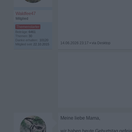
Waldfee47
Mitglied
Beiträge:
6461
Themen:
30
Danke erhalten:
10120
14.06.2026 23:17
•
Mitglied seit:
22.10.2015
Meine liebe Mama,
wir haben heute Geburtstag gefeie