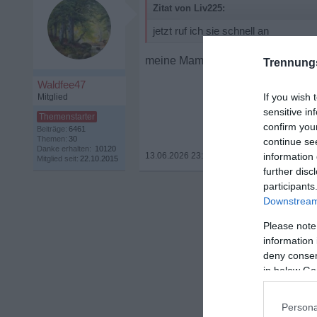
Zitat von Liv225:
jetzt ruf ich sie schnell an
meine Mama ist 2012 verstorben un
Trennung
Waldfee47
If you wish 
Mitglied
sensitive in
confirm you
Beiträge:
6461
Themen:
30
continue se
Danke erhalten:
10120
13.06.2026 23:10
•
information 
Mitglied seit:
22.10.2015
further disc
participants
Downstream 
Please note
information 
deny consent
in below Go
Persona