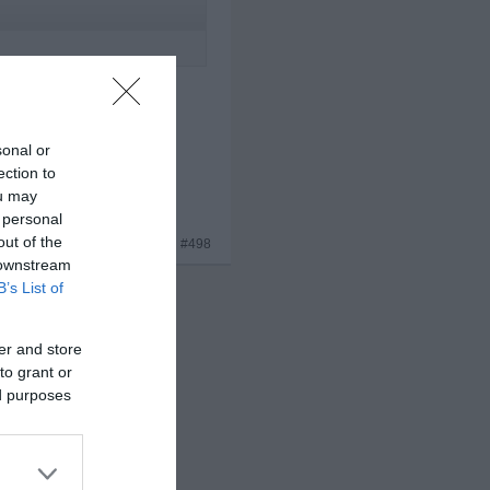
chte.
❤
sonal or
ection to
ou may
 personal
out of the
x 8
#498
 downstream
B’s List of
er and store
to grant or
ed purposes