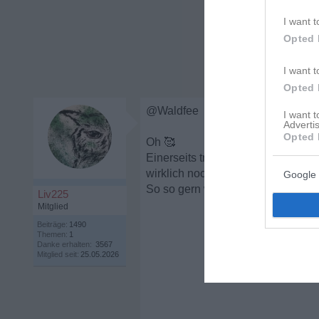
I want t
Opted 
I want t
Opted 
@Waldfee
I want 
Advertis
Opted 
Oh
🥰
Einerseits traurig, einerseits schö
wirklich noch „da“
Google 
So so gern würde ich wirklich ih
Liv225
Mitglied
Beiträge:
1490
Themen:
1
Danke erhalten:
3567
Mitglied seit:
25.05.2026