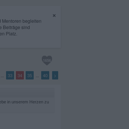
×
nd Mentoren begleiten
e Beiträge sind
en Platz.
1656
33
34
35
40
>
...
...
iebe in unserem Herzen zu