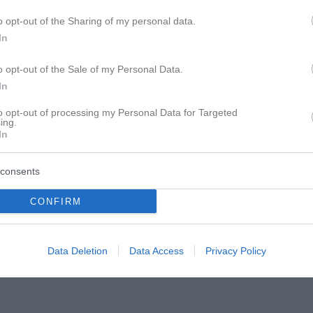
o opt-out of the Sharing of my personal data.
In
o opt-out of the Sale of my Personal Data.
In
to opt-out of processing my Personal Data for Targeted
ing.
In
n, weil es zeigt, dass sie unvergessen sind und
consents
re Stimme hören, ihre Hand spüren…
CONFIRM
Data Deletion
Data Access
Privacy Policy