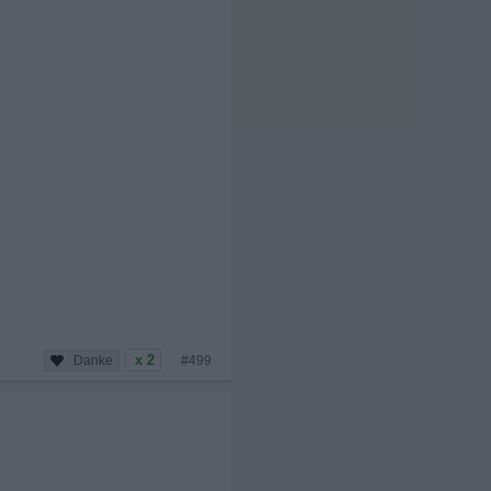
x 2
#499