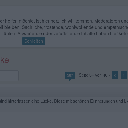
 wer helfen möchte, ist hier herzlich willkommen. Moderatoren u
ll bleiben. Sachliche, tröstende, wohlwollende und empathisch
l fühlen. Abwertende oder verurteilende Inhalte haben hier kein
Schließen
cke
<
1
• Seite
34
von
40
•
587
sind hinterlassen eine Lücke. Diese mit schönen Erinnerungen und L