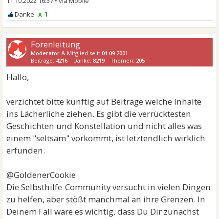
11.10.2022 16:37
•
x 1
Forenleitung
Moderator
& Mitglied seit:
01.09.2001
Beiträge:
4216
Danke:
8219
Themen:
205
Hallo,
verzichtet bitte künftig auf Beiträge welche Inhalte
ins Lächerliche ziehen. Es gibt die verrücktesten
Geschichten und Konstellation und nicht alles was
einem "seltsam" vorkommt, ist letztendlich wirklich
erfunden.
@GoldenerCookie
Die Selbsthilfe-Community versucht in vielen Dingen
zu helfen, aber stößt manchmal an ihre Grenzen. In
Deinem Fall wäre es wichtig, dass Du Dir zunächst