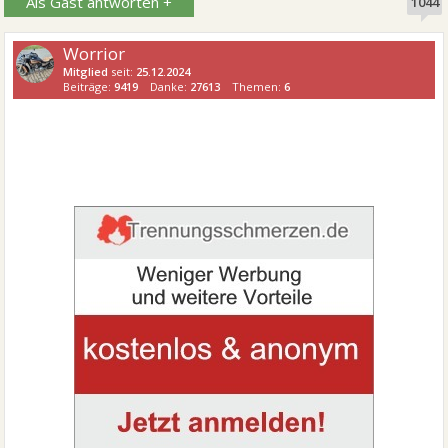
Als Gast antworten +
1044
Worrior
Mitglied
seit:
25.12.2024
Beiträge:
9419
Danke:
27613
Themen:
6