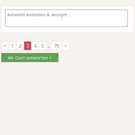
<
1
2
3
4
5
...
70
>
Als Gast antworten +