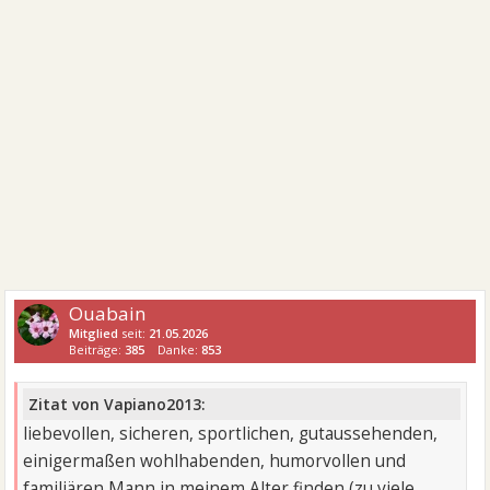
Ouabain
Mitglied
seit:
21.05.2026
Beiträge:
385
Danke:
853
Zitat von Vapiano2013:
liebevollen, sicheren, sportlichen, gutaussehenden,
einigermaßen wohlhabenden, humorvollen und
familiären Mann in meinem Alter finden (zu viele