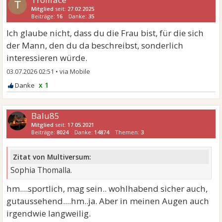
T
Mitglied
seit:
27.02.2025
Beiträge:
16
Danke:
35
Ich glaube nicht, dass du die Frau bist, für die sich
der Mann, den du da beschreibst, sonderlich
interessieren würde.
03.07.2026 02:51
•
x 1
Balu85
Mitglied
seit:
17.05.2021
Beiträge:
8024
Danke:
14874
Themen:
3
Zitat von Multiversum:
Sophia Thomalla.
hm....sportlich, mag sein.. wohlhabend sicher auch,
gutaussehend....hm..ja. Aber in meinen Augen auch
irgendwie langweilig.