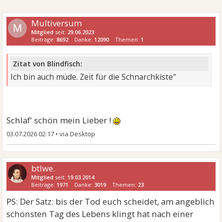
Multiversum
M
Mitglied
seit:
29.06.2023
Beiträge:
8692
Danke:
12090
Themen:
1
Zitat von Blindfisch:
Ich bin auch müde. Zeit für die Schnarchkiste"
Schlaf' schön mein Lieber !
03.07.2026 02:17
•
btlwe.
Mitglied
seit:
19.03.2014
Beiträge:
1971
Danke:
3019
Themen:
23
PS: Der Satz: bis der Tod euch scheidet, am angeblich
schönsten Tag des Lebens klingt hat nach einer