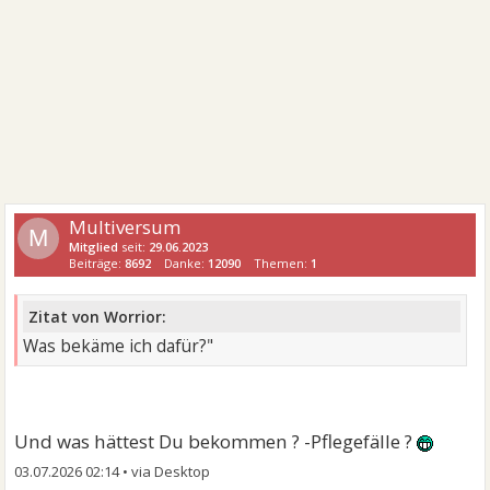
Multiversum
M
Mitglied
seit:
29.06.2023
Beiträge:
8692
Danke:
12090
Themen:
1
Zitat von Worrior:
Was bekäme ich dafür?"
Und was hättest Du bekommen ? -Pflegefälle ?
03.07.2026 02:14
•