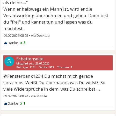
als deine...."
Wenn er halbwegs ein Mann ist, wird er die
Verantwortung übernehmen und gehen. Dann bist
du "frei" und kannst tun und lassen was du
möchtest.
09.07.2026 08:05
•
x 3
Schattenseite
S
Mitglied
seit:
26.07.2020
Beiträge:
1161
Danke:
915
Themen:
3
@Fensterbank1234 Du machst mich gerade
sprachlos. Weißt Du überhaupt, was Du willst?! So
viele Widersprüche in dem, was Du schreibst …
09.07.2026 08:24
•
x 1