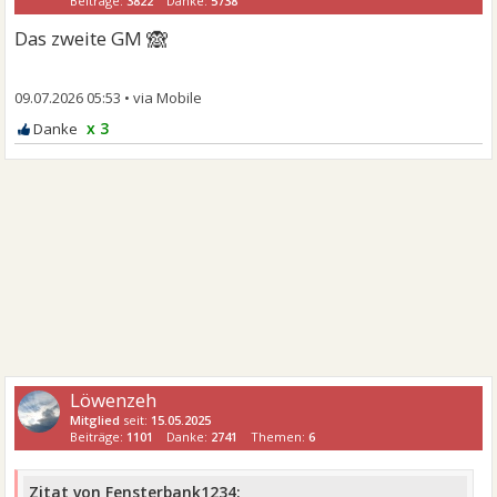
Beiträge:
3822
Danke:
5738
🙈
Das zweite GM
09.07.2026 05:53
•
x 3
Löwenzeh
Mitglied
seit:
15.05.2025
Beiträge:
1101
Danke:
2741
Themen:
6
Zitat von Fensterbank1234: