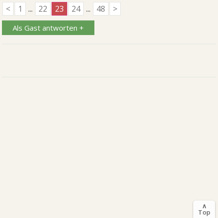
<
1
...
22
23
24
...
48
>
Als Gast antworten +
∧
Top