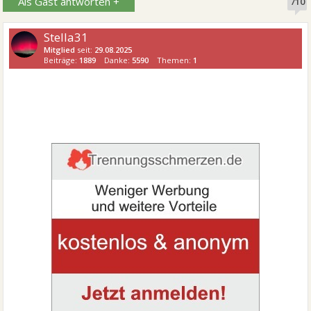
Als Gast antworten +
710
Stella31
Mitglied
seit:
29.08.2025
Beiträge:
1889
Danke:
5590
Themen:
1