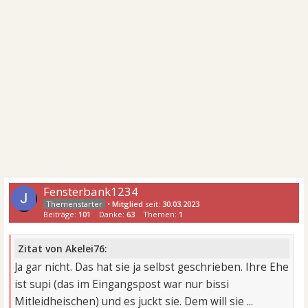
Fensterbank1234
•
Mitglied
seit:
30.03.2023
Beiträge:
101
Danke:
63
Themen:
1
Zitat von Akelei76:
Ja gar nicht. Das hat sie ja selbst geschrieben. Ihre Ehe
ist supi (das im Eingangspost war nur bissi
Mitleidheischen) und es juckt sie. Dem will sie ...