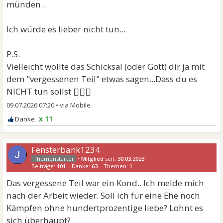
münden...
Ich würde es lieber nicht tun...
P.S.
Vielleicht wollte das Schicksal (oder Gott) dir ja mit
dem "vergessenen Teil" etwas sagen...Dass du es
🤷🏻‍♀
NICHT tun sollst
09.07.2026 07:20
•
x 11
Fensterbank1234
•
Mitglied
seit:
30.03.2023
Beiträge:
101
Danke:
63
Themen:
1
Das vergessene Teil war ein Kond.. Ich melde mich
nach der Arbeit wieder. Soll ich für eine Ehe noch
Kämpfen ohne hundertprozentige liebe? Lohnt es
sich überhaupt?