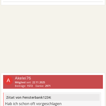
Akelei76
A
Mitglied
seit:
22.11.2025
Beiträge:
1572
Danke:
2971
Zitat von Fensterbank1234:
Hab ich schon oft vorgeschlagen