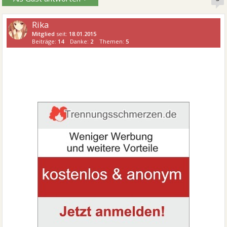
Rika
Mitglied
seit:
18.01.2015
Beiträge:
14
Danke:
2
Themen:
5