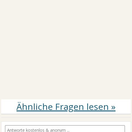
Erfolg und die persönliche Weiterentwicklung sollte
für Dich jetzt erstmal Priorität haben. Entweder er
kommt damit klar (und kommt damit vielleicht auch
selbst in die Puschen) oder er soll es bleiben lassen. -
Das solltest Du natürlich etwas anders verpacken..
)!
LG