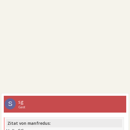
sg
S
Gast
Zitat von manfredus: