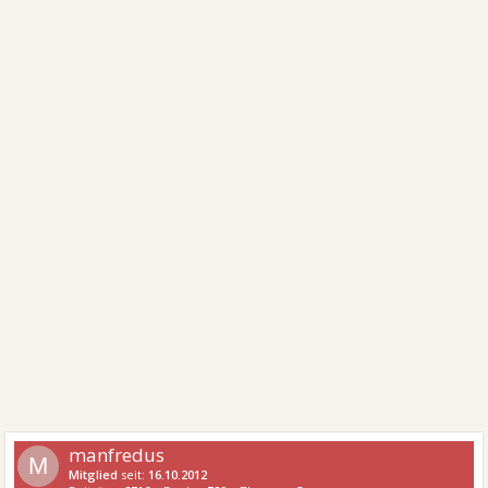
manfredus
M
Mitglied
seit:
16.10.2012