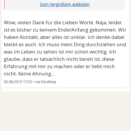
Irgendwie kann ich ihn da sogar verstehen, dass er
sich nicht so freuen kann, weil er einfach nur die
lange Zeit sieht und was alles passieren kann. Und ja:
Wow, vielen Dank für die Lieben Worte. Naja, leider
Manchmal brauchen Männer etwas länger....
)!
ist es bisher zu keinem Ende/Anfang gekommen. Wir
2. Das größere Problem - und das kann ich nur aus der
haben Kontakt, aber alles ist unklar. ich denke dabei
Ferne einschätzen - ist tatsächlich, dass er sich an
bleibt es auch. Ich muss mein Ding durchziehen und
Deiner Seite vielleicht klein und unbedeutend
was im Leben zu sehen ist mir schon wichtig. Ich
vorkommt - einfach aufgrund dessen, dass Du ja
glaube, dass er tatsächlich nicht bereit ist, diese
wirklich einiges erreichst und sehr zielstrebig bist.
Erfahrung mit mir zu machen oder er liebt mich
Ich hatte mal eine Freundin, die ebenfalls sehr
nicht. Keine Ahnung...
ehrgeizig und zielstrebig war. Allerdings hatte mich
02.06.2013 17:23
•
das motiviert. Irgendwie habe ich ihr sogar zu
verdanken, dass ich das bin, was ich heute bin.
Wie Manfredus schreibt: Es besteht eine 50:50-
Chance. Ich würde sie ihm geben. Allerdings würde ich
ganz offen und ruhig mit ihm reden. Keine Vorwürfe,
keine Vorhaltungen. Entweder er zieht mit oder er soll
es sein lassen. Er ist wichtig - aber der berufliche