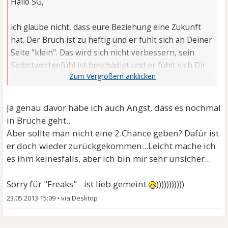
Hallo SG,
ich glaube nicht, dass eure Beziehung eine Zukunft
hat. Der Bruch ist zu heftig und er fühlt sich an Deiner
Seite "klein". Das wird sich nicht verbessern, sein
Selbstwertgefühl ist beschädigt und er fühlt sich Dir
nicht gewachsen.
Ja genau davor habe ich auch Angst, dass es nochmal
Zitat von sg:
in Brüche geht..
Irgendwo sind die Männer doch Freaks.
Aber sollte man nicht eine 2.Chance geben? Dafür ist
er doch wieder zurückgekommen...Leicht mache ich
Du machst mir eigentlich einen intelligenten Eindruck.
es ihm keinesfalls, aber ich bin mir sehr unsicher...
Deshalb frage ich mich ernsthaft, was Dich reitet
einen solchen Müll abzulassen... Lies Dir dieses Forum
Sorry für "Freaks" - ist lieb gemeint
)))))))))))
durch: Das "Ignorier-Faszinier-Spiel" funktioniert
23.05.2013 15:09
•
geschlechtsunabhängig.