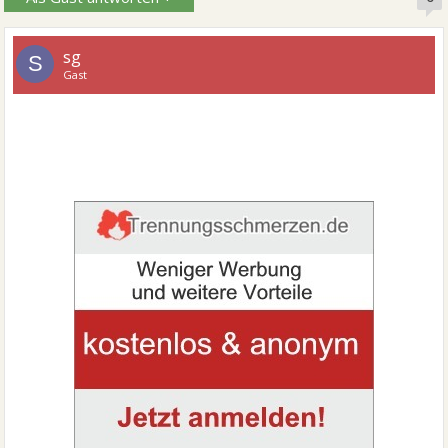
sg
S
Gast