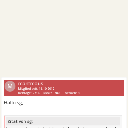
MfG
Manfredus
manfredus
M
Mitglied
seit:
16.10.2012
Beiträge:
2716
Danke:
780
Themen:
3
Hallo sg,
Zitat von sg: