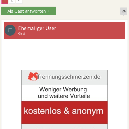
Als Gast antworten +
26
Ehemaliger User
E
Gast