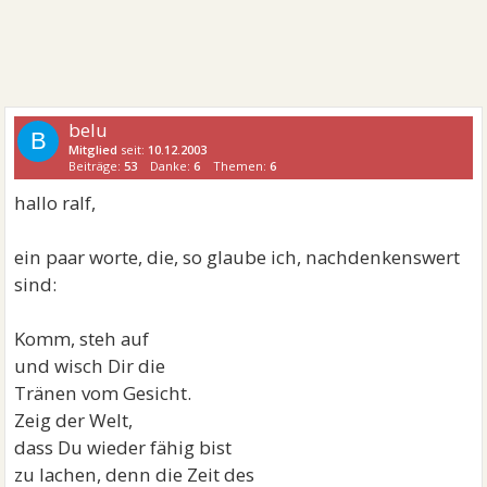
belu
B
Mitglied
seit:
10.12.2003
Beiträge:
53
Danke:
6
Themen:
6
hallo ralf,
ein paar worte, die, so glaube ich, nachdenkenswert
sind:
Komm, steh auf
und wisch Dir die
Tränen vom Gesicht.
Zeig der Welt,
dass Du wieder fähig bist
zu lachen, denn die Zeit des