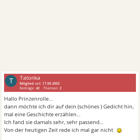
Tatonka
T
Mitglied
seit:
17.09.2003
Beiträge:
42
Themen:
2
Hallo Prinzenrolle...
dann möchte ich dir auf dein (schönes ) Gedicht hin,
mal eine Geschichte erzählen...
Ich fand sie damals sehr, sehr passend...
Von der heutigen Zeit rede ich mal gar nicht