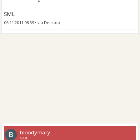
SML
06.11.2011 08:39
•
bloodymary
B
Gast