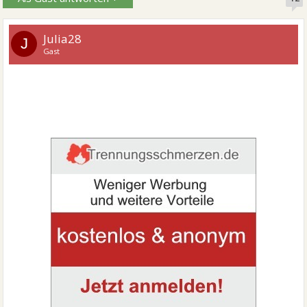
Julia28
J
Gast