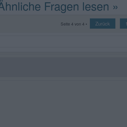
Zurück
Seite
4
von
4
•