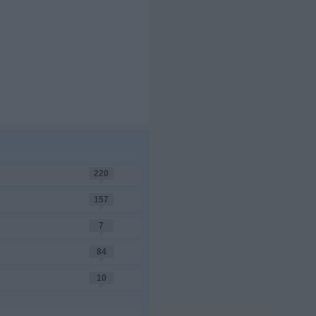
220
157
7
84
10