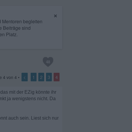
×
nd Mentoren begleiten
e Beiträge sind
en Platz.
48
<
1
2
3
4
te
4
von
4
•
 das mit der EZig könnte ihr
nkt ja wenigstens nicht. Da
önnt auch sein. Liest sich nur