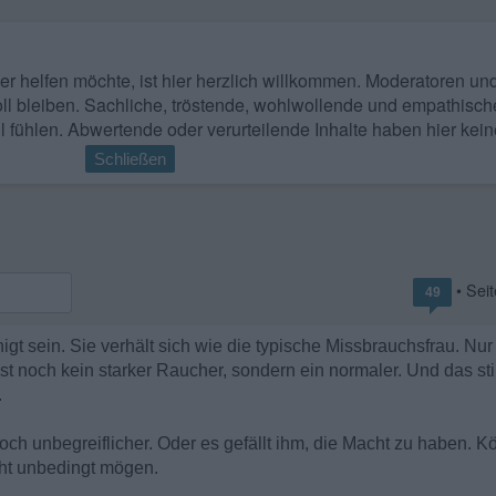
 wer helfen möchte, ist hier herzlich willkommen. Moderatoren u
ll bleiben. Sachliche, tröstende, wohlwollende und empathisch
l fühlen. Abwertende oder verurteilende Inhalte haben hier kein
Schließen
• Sei
49
gt sein. Sie verhält sich wie die typische Missbrauchsfrau. Nur
ist noch kein starker Raucher, sondern ein normaler. Und das sti
.
a noch unbegreiflicher. Oder es gefällt ihm, die Macht zu haben. K
cht unbedingt mögen.