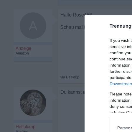
A
Trennung
Ich verspüre kei
If you wish 
sensitive in
confirm you
continue se
information 
further disc
participants
Downstream 
Du kannst es ändern
Please note
information 
deny consent
in below Go
Heffalump
Persona
Mitglied