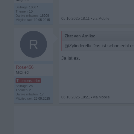
Beiträge:
10607
Themen:
10
Danke erhalten:
18209
05.10.2025 18:11
•
Mitglied seit:
10.05.2015
Zitat von Arnika:
R
@Zylinderella Das ist schon echt ech
Ja ist es.
Rose456
Mitglied
Beiträge:
28
Themen:
2
Danke erhalten:
17
06.10.2025 18:21
•
Mitglied seit:
25.09.2025