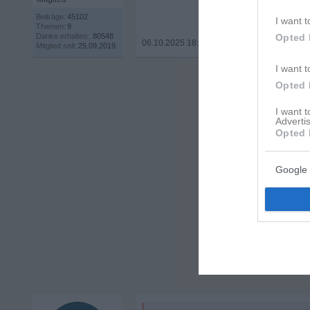
Beiträge:
45102
I want t
Themen:
9
Danke erhalten:
80548
Opted 
06.10.2025 18:23
•
Mitglied seit:
25.09.2019
I want t
Opted 
I want 
Advertis
Opted 
Google 