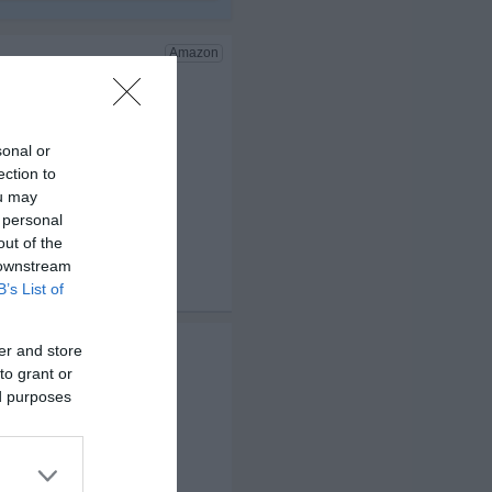
sonal or
ection to
ou may
 personal
out of the
 downstream
B’s List of
x 3
er and store
to grant or
ed purposes