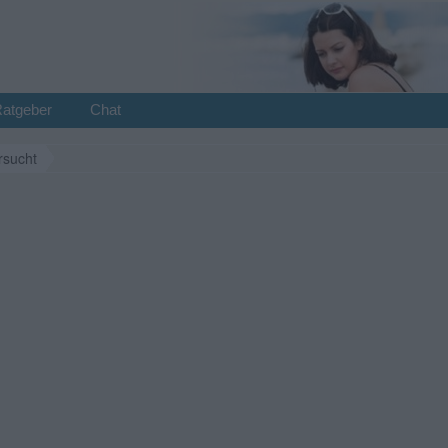
Ratgeber
Chat
rsucht