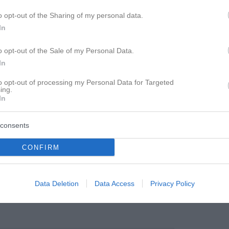
o opt-out of the Sharing of my personal data.
In
o opt-out of the Sale of my Personal Data.
In
to opt-out of processing my Personal Data for Targeted
ing.
In
erweitig verlieben, dann neigen sie viel eher als
consents
schaffen und ihre Ehe zu verlassen. Nicht alle
CONFIRM
verstanden. Das Frauen da klarer in ohren
Data Deletion
Data Access
Privacy Policy
uch, allerdings glaube ich nicht, dass Männer
andeln.