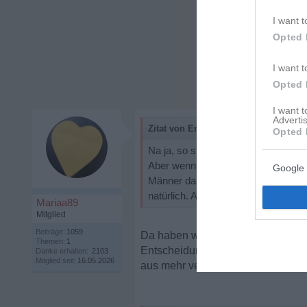
I want t
Opted 
I want t
Opted 
I want 
Advertis
Zitat von Ema:
Opted 
Na ja, so stimmt das ja auch nicht.
Aber wenn Frauen sich ernsthaft and
Google 
Männer dazu, klare Verhältnisse zu 
natürlich. Aber so im Schnitt
Mariaa89
Mitglied
Beiträge:
1059
Da haben wir uns glaube ich miss
Themen:
1
Entscheidungen sind, glaube ich a
Danke erhalten:
2103
Mitglied seit:
16.05.2026
aus mehr verantwortungsgefühl h