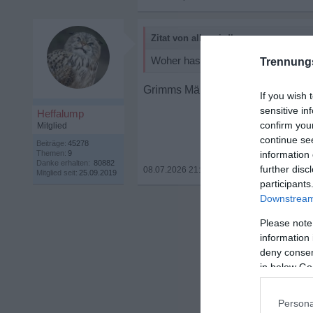
Zitat von alleswirdbesser:
Woher hast du diese Info?
Trennung
Grimms Märchen
If you wish 
sensitive in
Heffalump
confirm you
Mitglied
continue se
Beiträge:
45278
Themen:
9
information 
Danke erhalten:
80882
further disc
08.07.2026 21:03
•
Mitglied seit:
25.09.2019
participants
Downstream 
Please note
information 
deny consent
in below Go
Persona