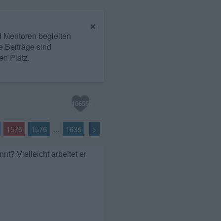
×
nd Mentoren begleiten
e Beiträge sind
en Platz.
106550
1575
1576
1635
>
...
nt? Vielleicht arbeitet er