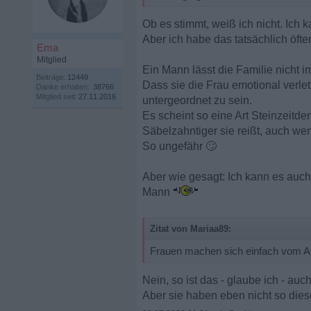
Ob es stimmt, weiß ich nicht. Ich k
Aber ich habe das tatsächlich öfte
Ema
Mitglied
Ein Mann lässt die Familie nicht i
Beiträge:
12449
Dass sie die Frau emotional verle
Danke erhalten:
38766
Mitglied seit:
27.11.2016
untergeordnet zu sein.
Es scheint so eine Art Steinzeitde
Säbelzahntiger sie reißt, auch we
So ungefähr
🙄
Aber wie gesagt: Ich kann es auch
Mann
Zitat von Mariaa89:
Frauen machen sich einfach vom Ac
Nein, so ist das - glaube ich - auc
Aber sie haben eben nicht so die