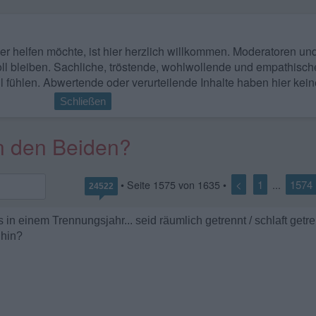
 wer helfen möchte, ist hier herzlich willkommen. Moderatoren u
ll bleiben. Sachliche, tröstende, wohlwollende und empathisch
l fühlen. Abwertende oder verurteilende Inhalte haben hier kein
Schließen
en den Beiden?
<
1
1574
• Seite
1575
von
1635
•
...
24522
in einem Trennungsjahr... seid räumlich getrennt / schlaft getren
 hin?