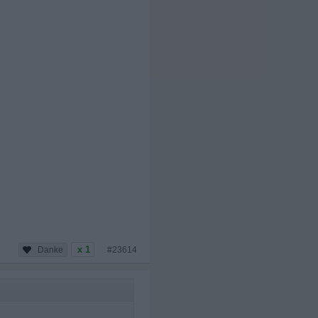
x 1
#23614