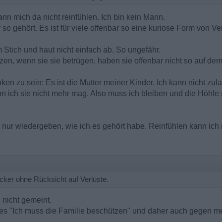
ann mich da nicht reinfühlen. Ich bin kein Mann.
r so gehört. Es ist für viele offenbar so eine kuriose Form von V
m Stich und haut nicht einfach ab. So ungefähr.
tzen, wenn sie sie betrügen, haben sie offenbar nicht so auf de
nken zu sein: Es ist die Mutter meiner Kinder. Ich kann nicht zu
nn ich sie nicht mehr mag. Also muss ich bleiben und die Höhle
 nur wiedergeben, wie ich es gehört habe. Reinfühlen kann ich m
ker ohne Rücksicht auf Verluste.
h nicht gemeint.
ses "Ich muss die Familie beschützen" und daher auch gegen me