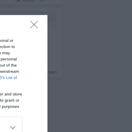
sonal or
ection to
ou may
 personal
out of the
 downstream
x 1
#23613
B’s List of
er and store
to grant or
ed purposes