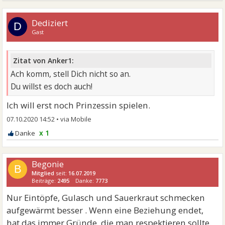
Dediziert
D
Gast
Zitat von Anker1:
Ach komm, stell Dich nicht so an.
Du willst es doch auch!
Ich will erst noch Prinzessin spielen.
07.10.2020 14:52
•
x 1
Begonie
B
Mitglied
seit:
16.07.2019
Beiträge:
2495
Danke:
7773
Nur Eintöpfe, Gulasch und Sauerkraut schmecken
aufgewärmt besser . Wenn eine Beziehung endet,
hat das immer Gründe, die man respektieren sollte.