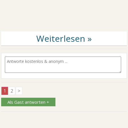
1
2
>
Als Gast antworten +