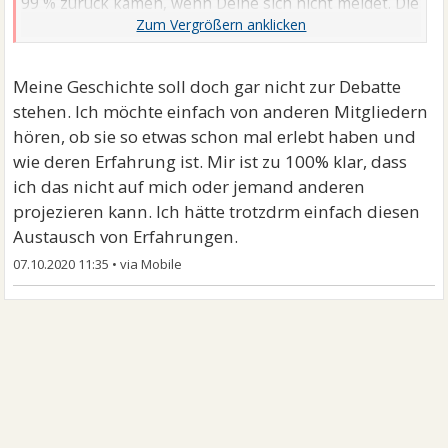
99 % zurück kamen, wenn Deine sich nicht meldet. Die
Prozentquote der Rückkehrer kannst Du übrigens
eher an einer Hand abzählen. Haltbarkeit ist
außerdem meistens dürftig. Genug der Auskunft.
Meine Geschichte soll doch gar nicht zur Debatte
stehen. Ich möchte einfach von anderen Mitgliedern
Erzähl halt mal, was war. Sehr kurz war für das
hören, ob sie so etwas schon mal erlebt haben und
Gegenüber auch eventuell noch nichts.
wie deren Erfahrung ist. Mir ist zu 100% klar, dass
ich das nicht auf mich oder jemand anderen
projezieren kann. Ich hätte trotzdrm einfach diesen
Austausch von Erfahrungen.
07.10.2020 11:35
•