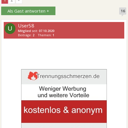
Als Gast antworten +
16
User58
U
Mitglied
seit:
07.10.2020
Beiträge:
2
Themen:
1