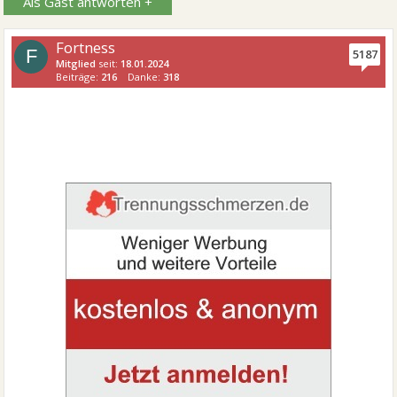
Als Gast antworten +
Fortness
F
5187
Mitglied
seit:
18.01.2024
Beiträge:
216
Danke:
318