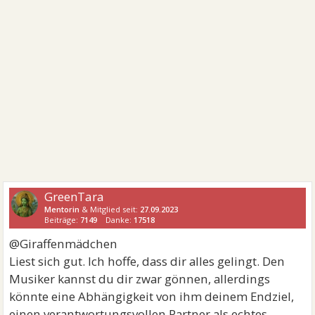
GreenTara
Mentorin
& Mitglied seit:
27.09.2023
Beiträge:
7149
Danke:
17518
@Giraffenmädchen
Liest sich gut. Ich hoffe, dass dir alles gelingt. Den
Musiker kannst du dir zwar gönnen, allerdings
könnte eine Abhängigkeit von ihm deinem Endziel,
einen verantwortungsvollen Partner als echtes