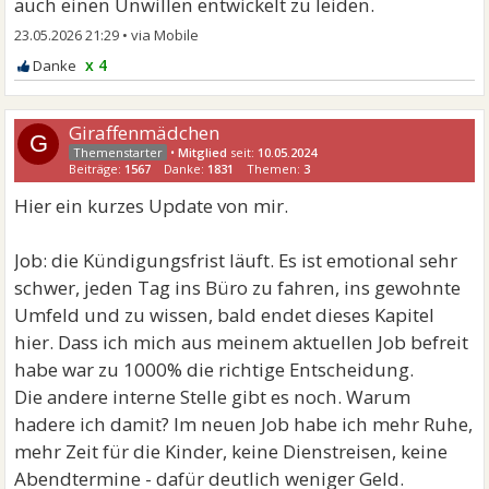
auch einen Unwillen entwickelt zu leiden.
23.05.2026 21:29
•
x 4
Giraffenmädchen
G
•
Mitglied
seit:
10.05.2024
Beiträge:
1567
Danke:
1831
Themen:
3
Hier ein kurzes Update von mir.
Job: die Kündigungsfrist läuft. Es ist emotional sehr
schwer, jeden Tag ins Büro zu fahren, ins gewohnte
Umfeld und zu wissen, bald endet dieses Kapitel
hier. Dass ich mich aus meinem aktuellen Job befreit
habe war zu 1000% die richtige Entscheidung.
Die andere interne Stelle gibt es noch. Warum
hadere ich damit? Im neuen Job habe ich mehr Ruhe,
mehr Zeit für die Kinder, keine Dienstreisen, keine
Abendtermine - dafür deutlich weniger Geld.