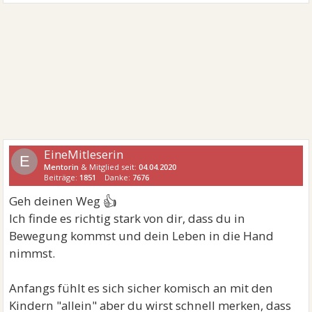
EineMitleserin
E
Mentorin
& Mitglied seit:
04.04.2020
Beiträge:
1851
Danke:
7676
👍
Geh deinen Weg
Ich finde es richtig stark von dir, dass du in
Bewegung kommst und dein Leben in die Hand
nimmst.
Anfangs fühlt es sich sicher komisch an mit den
Kindern "allein" aber du wirst schnell merken, dass