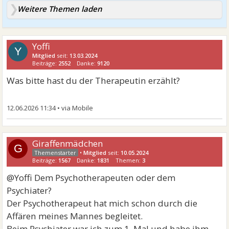
Weitere Themen laden
Yoffi
Y
Mitglied
seit:
13.03.2024
Beiträge:
2552
Danke:
9120
Was bitte hast du der Therapeutin erzählt?
12.06.2026 11:34
•
Giraffenmädchen
G
•
Mitglied
seit:
10.05.2024
Beiträge:
1567
Danke:
1831
Themen:
3
@Yoffi Dem Psychotherapeuten oder dem
Psychiater?
Der Psychotherapeut hat mich schon durch die
Affären meines Mannes begleitet.
Beim Psychiater war ich zum 1. Mal und habe ihm