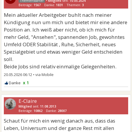
•
Mitglied
seit:
10.05.2024
Beiträge:
1567
Danke:
1831
Themen:
3
Mein aktueller Arbeitgeber buhlt nach meiner
Kündigung nun um mich und bietet mir eine andere
Position an. Ich weiß aber nicht, ob ich mich für
mehr Geld, "Ansehen", spannenden Job, gewohntes
Umfeld ODER Stabilität , Ruhe, Sicherheit, neues
Spezialgebiet und etwas weniger Geld entscheiden
soll.
Beide Jobs sind relativ einmalige Gelegenheiten.
20.05.2026 06:12
•
x 1
E-Claire
Mitglied
seit:
11.08.2013
Beiträge:
10862
Danke:
28007
Schaut für mich ein wenig danach aus, dass das
Leben, Universum und der ganze Rest mit allen