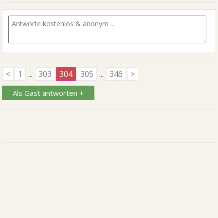
<
1
...
303
304
305
...
346
>
Als Gast antworten +