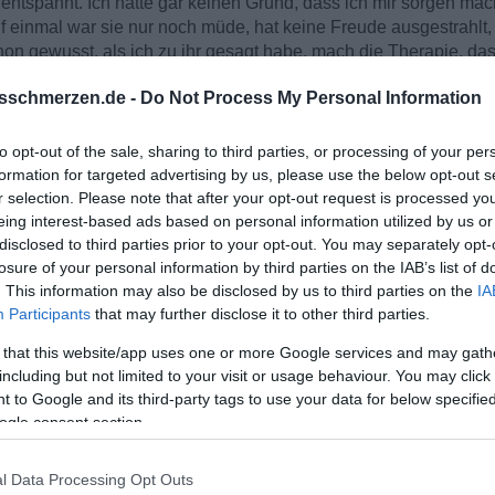
 entspannt. Ich hatte gar keinen Grund, dass ich mir sorgen ma
 einmal war sie nur noch müde, hat keine Freude ausgestrahlt, w
on gewusst, als ich zu ihr gesagt habe, mach die Therapie, das w
sschmerzen.de -
Do Not Process My Personal Information
das schreibe, aber gerade kann ich meinen Tag nicht mehr ordent
ass sie mich ablehnt. Jetzt fühle die größte Trauer meines Leben
to opt-out of the sale, sharing to third parties, or processing of your per
s werde ich nicht. Ich dachte wir stehen das zusammen durch. I
formation for targeted advertising by us, please use the below opt-out s
n meistens in absolut guten Phasen formuliert. Wenn es dann 
r selection. Please note that after your opt-out request is processed y
 war fair, sie war nie fies, oder ekelhaft. Aber ich hätte mir g
eing interest-based ads based on personal information utilized by us or
disclosed to third parties prior to your opt-out. You may separately opt-
evor sie Schluss gemacht über Pfingsten in den Bergen mit ihr
losure of your personal information by third parties on the IAB’s list of
 gegeben haben. nach 2 Wochen Nichtsehen, hat sich bei mir 
. This information may also be disclosed by us to third parties on the
IA
alten, nie geschrieben. Sie hat mir jeden Morgen und Abend ge
Participants
that may further disclose it to other third parties.
ssen, hatte aber schon ein komisches Gefühl. Dann als wir uns
t, sie ist nicht mehr Glücklich. Vorbei. Alle Sachen hatte sie sch
 that this website/app uses one or more Google services and may gath
including but not limited to your visit or usage behaviour. You may click 
de ich bald einfach sterben. Ein Teil von mir stirbt auch.
 to Google and its third-party tags to use your data for below specifi
ogle consent section.
l Data Processing Opt Outs
 Leben