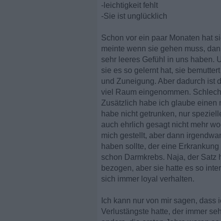
-leichtigkeit fehlt
-Sie ist unglücklich
Schon vor ein paar Monaten hat si
meinte wenn sie gehen muss, dann s
sehr leeres Gefühl in uns haben. 
sie es so gelernt hat, sie bemutte
und Zuneigung. Aber dadurch ist 
viel Raum eingenommen. Schlechte
Zusätzlich habe ich glaube einen n
habe nicht getrunken, nur spezie
auch ehrlich gesagt nicht mehr wog
mich gestellt, aber dann irgendwan
haben sollte, der eine Erkrankung
schon Darmkrebs. Naja, der Satz h
bezogen, aber sie hatte es so inte
sich immer loyal verhalten.
Ich kann nur von mir sagen, dass 
Verlustängste hatte, der immer seh