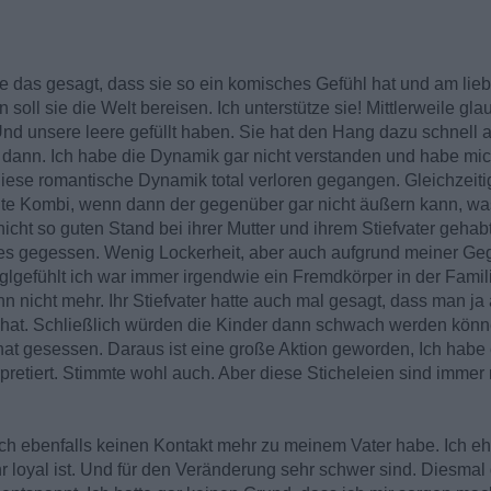
e das gesagt, dass sie so ein komisches Gefühl hat und am lieb
oll sie die Welt bereisen. Ich unterstütze sie! Mittlerweile gla
Und unsere leere gefüllt haben. Sie hat den Hang dazu schnell 
rt dann. Ich habe die Dynamik gar nicht verstanden und habe mich
diese romantische Dynamik total verloren gegangen. Gleichzei
 Kombi, wenn dann der gegenüber gar nicht äußern kann, was e
icht so guten Stand bei ihrer Mutter und ihrem Stiefvater gehabt,
lles gegessen. Wenig Lockerheit, aber auch aufgrund meiner Ge
lgefühlt ich war immer irgendwie ein Fremdkörper in der Familie
n nicht mehr. Ihr Stiefvater hatte auch mal gesagt, dass man j
 hat. Schließlich würden die Kinder dann schwach werden könne
at gesessen. Daraus ist eine große Aktion geworden, Ich habe e
rpretiert. Stimmte wohl auch. Aber diese Sticheleien sind imme
ich ebenfalls keinen Kontakt mehr zu meinem Vater habe. Ich eh
r loyal ist. Und für den Veränderung sehr schwer sind. Diesmal 