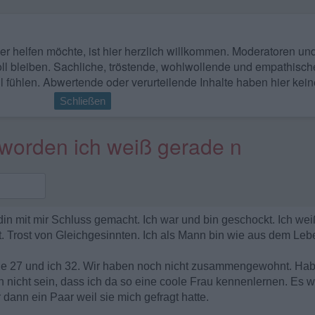
 wer helfen möchte, ist hier herzlich willkommen. Moderatoren u
ll bleiben. Sachliche, tröstende, wohlwollende und empathisch
l fühlen. Abwertende oder verurteilende Inhalte haben hier kein
Schließen
 worden ich weiß gerade n
in mit mir Schluss gemacht. Ich war und bin geschockt. Ich wei
. Trost von Gleichgesinnten. Ich als Mann bin wie aus dem Leb
Sie 27 und ich 32. Wir haben noch nicht zusammengewohnt. Habe
 nicht sein, dass ich da so eine coole Frau kennenlernen. Es wa
ann ein Paar weil sie mich gefragt hatte.