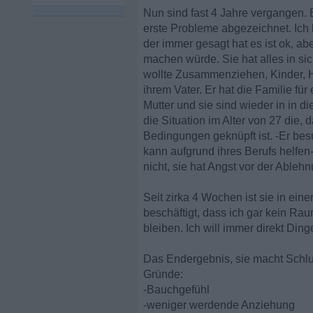
Nun sind fast 4 Jahre vergangen.
erste Probleme abgezeichnet. Ic
der immer gesagt hat es ist ok, ab
machen würde. Sie hat alles in sich
wollte Zusammenziehen, Kinder, H
ihrem Vater. Er hat die Familie fü
Mutter und sie sind wieder in in d
die Situation im Alter von 27 die
Bedingungen geknüpft ist. -Er bes
kann aufgrund ihres Berufs helfen
nicht, sie hat Angst vor der Ableh
Seit zirka 4 Wochen ist sie in ein
beschäftigt, dass ich gar kein Ra
bleiben. Ich will immer direkt Ding
Das Endergebnis, sie macht Schlu
Gründe:
-Bauchgefühl
-weniger werdende Anziehung