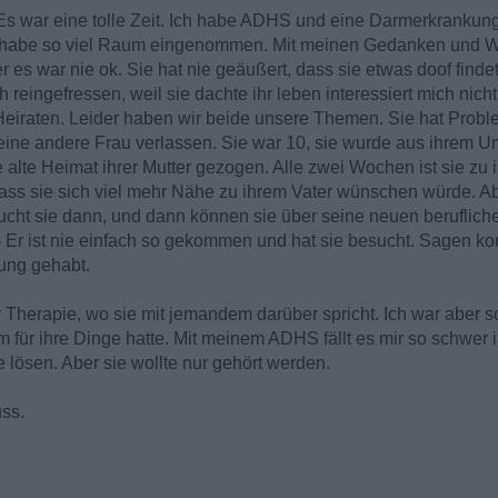
 Es war eine tolle Zeit. Ich habe ADHS und eine Darmerkrankun
h habe so viel Raum eingenommen. Mit meinen Gedanken und 
er es war nie ok. Sie hat nie geäußert, dass sie etwas doof find
 reingefressen, weil sie dachte ihr leben interessiert mich nicht!
eiraten. Leider haben wir beide unsere Themen. Sie hat Proble
r eine andere Frau verlassen. Sie war 10, sie wurde aus ihrem U
ie alte Heimat ihrer Mutter gezogen. Alle zwei Wochen ist sie zu 
, dass sie sich viel mehr Nähe zu ihrem Vater wünschen würde. 
ucht sie dann, und dann können sie über seine neuen beruflic
- Er ist nie einfach so gekommen und hat sie besucht. Sagen ko
nung gehabt.
er Therapie, wo sie mit jemandem darüber spricht. Ich war aber
um für ihre Dinge hatte. Mit meinem ADHS fällt es mir so schwe
e lösen. Aber sie wollte nur gehört werden.
ss.