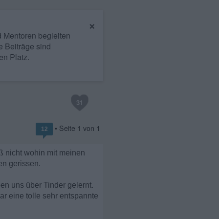
×
nd Mentoren begleiten
e Beiträge sind
en Platz.
31
• Seite
1
von
1
12
ß nicht wohin mit meinen
en gerissen.
n uns über Tinder gelernt.
r eine tolle sehr entspannte