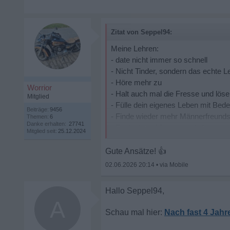
Zitat von Seppel94:
Meine Lehren:
- date nicht immer so schnell
- Nicht Tinder, sondern das echte 
- Höre mehr zu
Worrior
- Halt auch mal die Fresse und löse
Mitglied
- Fülle dein eigenes Leben mit Bed
Beiträge:
9456
- Finde wieder mehr Männerfreunds
Themen:
6
Danke erhalten:
27741
- Finde deine Vison vom Leben
Mitglied seit:
25.12.2024
- LAss das sch. Handy liegen
- Sei spontaner, probiere neues S
Gute Ansätze!
👍
02.06.2026 20:14
•
A
Nach fast 4 Jahr