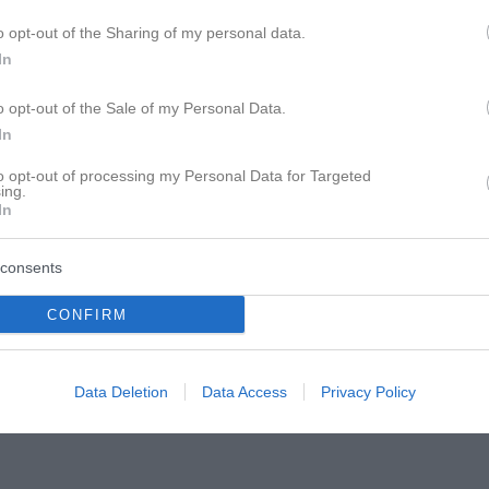
o opt-out of the Sharing of my personal data.
se nicht jedes Problem
In
edeutung und mach es nicht nur von einer Frau abhängig
dschaften
o opt-out of the Sale of my Personal Data.
In
Sachen und entscheide mehr aus dem Bauch. (Kein Kopf)
to opt-out of processing my Personal Data for Targeted
ing.
In
consents
CONFIRM
Data Deletion
Data Access
Privacy Policy