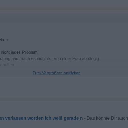
Leben
 nicht jedes Problem
eutung und mach es nicht nur von einer Frau abhängig
chaften
achen und entscheide mehr aus dem Bauch. (Kein Kopf)
en verlassen worden ich weiß gerade n