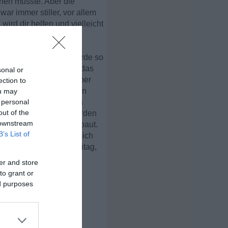
chen musste. Aber die
ar immer stiller, vor allem
ird dir helfen und vielleicht
lich bestreiten. Ich wurde so
s, ich will am liebsten das
sonal or
ch war mir so sicher, aber
ection to
aber schwerer wird, dann
ou may
ewünscht, dass wir daran
 personal
out of the
en Mädels. Naja, die werden
 downstream
schon Sehnsucht aufgebaut.
B’s List of
schrieben. Ich wollte mich
 sehen, am letzten Freitag,
on mit. Alles!
er and store
to grant or
ed purposes