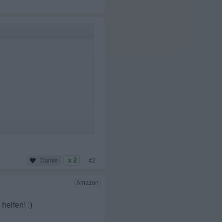
x 2
#2