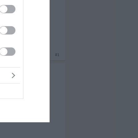
x 4
#1