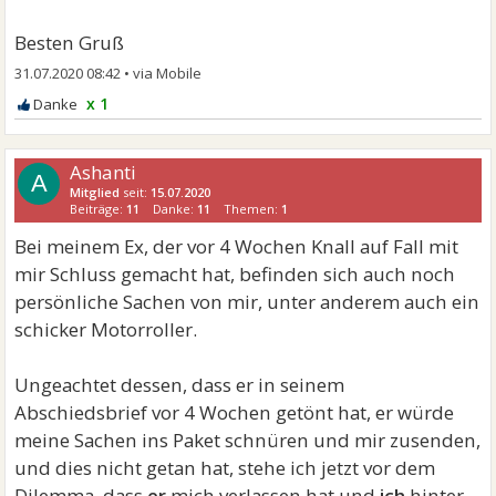
Besten Gruß
31.07.2020 08:42
•
x 1
Ashanti
A
Mitglied
seit:
15.07.2020
Beiträge:
11
Danke:
11
Themen:
1
Bei meinem Ex, der vor 4 Wochen Knall auf Fall mit
mir Schluss gemacht hat, befinden sich auch noch
persönliche Sachen von mir, unter anderem auch ein
schicker Motorroller.
Ungeachtet dessen, dass er in seinem
Abschiedsbrief vor 4 Wochen getönt hat, er würde
meine Sachen ins Paket schnüren und mir zusenden,
und dies nicht getan hat, stehe ich jetzt vor dem
Dilemma, dass
er
mich verlassen hat und
ich
hinter