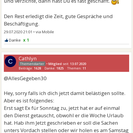
und verzichte, dann hast Du es fast geschafft.
Den Rest erledigt die Zeit, gute Gespräche und
Beschäftigung.
29.07.2020 21:01
•
x 1
Cathlyn
C
•
Mitglied
seit:
13.07.2020
Beiträge:
1628
Danke:
1825
Themen:
11
@AllesGegeben30
Hey, sorry falls ich dich jetzt damit belästigen sollte.
Aber es ist folgendes:
Erst sagt Ex für Sonntag zu, jetzt hat er auf einmal
den Dienst getauscht, obwohl er die Woche Urlaub
hat. Hab ihm Jetzt geschrieben er soll die Sachen
unters Vordach stellen oder wir holen es am Samstag