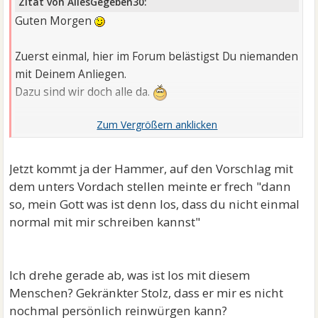
Zitat von AllesGegeben30:
Guten Morgen
Zuerst einmal, hier im Forum belästigst Du niemanden
mit Deinem Anliegen.
Dazu sind wir doch alle da.
Wenn der Herr nicht in der Lage ist, sich an
Jetzt kommt ja der Hammer, auf den Vorschlag mit
Abmachungen zu halten, würde ich es exakt so
dem unters Vordach stellen meinte er frech "dann
machen, wie Du es geschrieben hast.
so, mein Gott was ist denn los, dass du nicht einmal
normal mit mir schreiben kannst"
Vermutlich würde ich sogar direkt die Mutter
anschreiben und ihr dies so schildern.
Ich drehe gerade ab, was ist los mit diesem
Wenn Dein Ex aus welchen Gründen auch immer nicht
Menschen? Gekränkter Stolz, dass er mir es nicht
kann, so ist es seine Aufgabe, eine Alternative zu
nochmal persönlich reinwürgen kann?