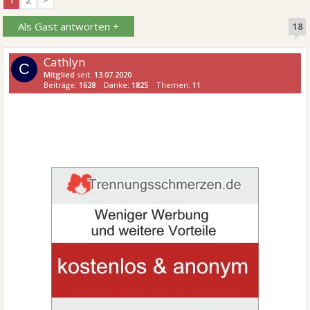
Als Gast antworten +
18
Cathlyn
C
Mitglied
seit:
13.07.2020
Beiträge:
1628
Danke:
1825
Themen:
11