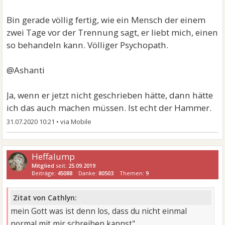
schaffen.
Bin gerade völlig fertig, wie ein Mensch der einem
Aber da ihn dies scheinbar recht wenig interessiert,
zwei Tage vor der Trennung sagt, er liebt mich, einen
würde ich seine Mutter darum bitten, damit das
so behandeln kann. Völliger Psychopath.
schnellst möglich erledigt ist und Du Dich dann
endlich voll und ganz um Dich selbst kümmern kannst.
@Ashanti
Besten Gruß
Ja, wenn er jetzt nicht geschrieben hätte, dann hätte
ich das auch machen müssen. Ist echt der Hammer.
31.07.2020 10:21
•
Heffalump
Mitglied
seit:
25.09.2019
Beiträge:
45088
Danke:
80503
Themen:
9
Zitat von Cathlyn:
mein Gott was ist denn los, dass du nicht einmal
normal mit mir schreiben kannst"