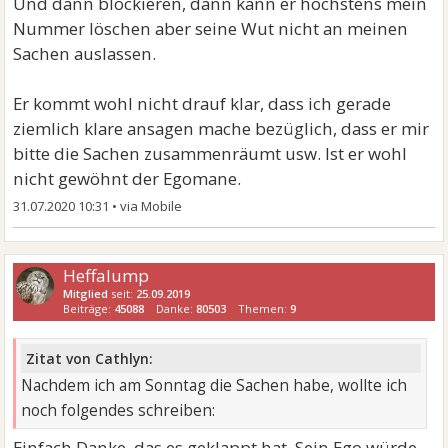
Und dann blockieren, dann kann er höchstens mein
Nummer löschen aber seine Wut nicht an meinen
Sachen auslassen.
Er kommt wohl nicht drauf klar, dass ich gerade
ziemlich klare ansagen mache bezüglich, dass er mir
bitte die Sachen zusammenräumt usw. Ist er wohl
nicht gewöhnt der Egomane.
31.07.2020 10:31
•
Heffalump
Mitglied
seit:
25.09.2019
Beiträge:
45088
Danke:
80503
Themen:
9
Zitat von Cathlyn:
Nachdem ich am Sonntag die Sachen habe, wollte ich
noch folgendes schreiben:
Einfach Danke, das es geklappt hat. Sein Ego würde