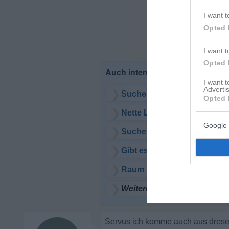
I want t
Opted 
I want t
Opted 
I want 
Advertis
Suche nette Sie zum quatsc
Opted 
Nette Leute aus Raum Hild
Google 
Suche jemand zum quatsch
Gibt es hier auch Österrei
Raum MG, VIE, KR, D - zum
Weitere Themen laden
Servus ich komme auch aus drese