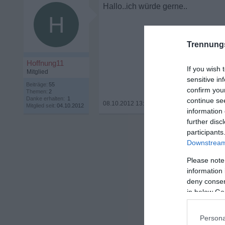
Hallo..ich würde gerne..
H
Trennung
Hoffnung11
If you wish 
Mitglied
sensitive in
Beiträge:
55
confirm you
Themen:
2
Danke erhalten:
1
continue se
08.10.2012 13:33
•
Mitglied seit:
04.10.2012
information 
further disc
participants
Downstream 
Please note
information 
deny consent
in below Go
Persona