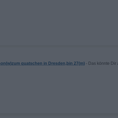
son(w)zum quatschen in Dresden,bin 27(m)