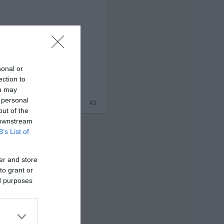
sonal or
ection to
ou may
 personal
#3
out of the
 downstream
B’s List of
er and store
to grant or
ed purposes