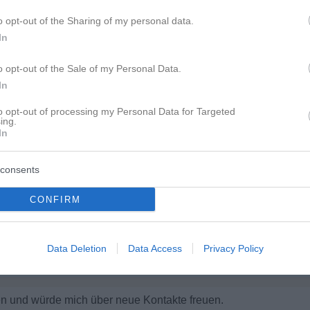
o opt-out of the Sharing of my personal data.
In
o opt-out of the Sale of my Personal Data.
In
to opt-out of processing my Personal Data for Targeted
ing.
hen (telefonieren)
In
sheim zum quatschen
consents
en !
CONFIRM
cher zum quatschen ?
 quatschen
Data Deletion
Data Access
Privacy Policy
n und würde mich über neue Kontakte freuen.