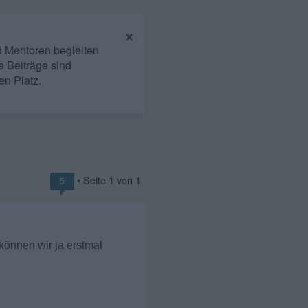
×
nd Mentoren begleiten
e Beiträge sind
en Platz.
• Seite
1
von
1
5
können wir ja erstmal