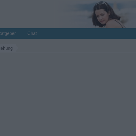
Ratgeber
Chat
iehung