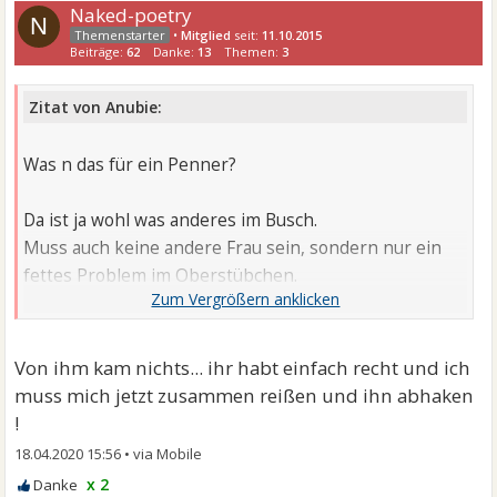
Naked-poetry
N
•
Mitglied
seit:
11.10.2015
Beiträge:
62
Danke:
13
Themen:
3
Zitat von Anubie:
Was n das für ein Penner?
Da ist ja wohl was anderes im Busch.
Muss auch keine andere Frau sein, sondern nur ein
fettes Problem im Oberstübchen.
Finde zwar, dein Schreiben hört sich anstrengend an,
aber mir scheint nicht, dass er ernsthaft ein Interesse
am Kennenlernen hat. Wenn bis jetzt kein Angebot
Von ihm kam nichts... ihr habt einfach recht und ich
von ihm kam.
muss mich jetzt zusammen reißen und ihn abhaken
Seit Dezember bis jetzt? Kein Vorschlag? @naked
!
poetry ?
18.04.2020 15:56
•
x 2