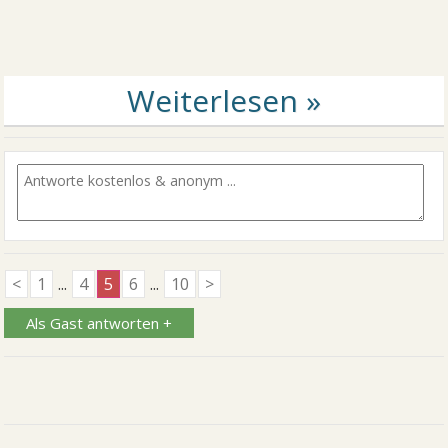
<
1
...
4
5
6
...
10
>
Als Gast antworten +