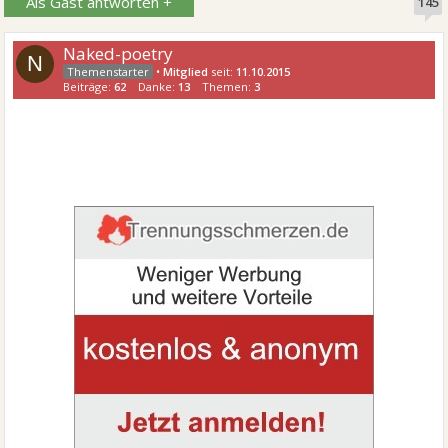
Als Gast antworten +
145
Naked-poetry
N
•
Mitglied
seit:
11.10.2015
Beiträge:
62
Danke:
13
Themen:
3