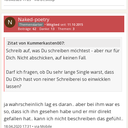
Naked-poetry
N
•
Mitglied
seit:
11.10.2015
Beiträge:
62
Danke:
13
Themen:
3
Zitat von Kummerkasten007:
Schreib auf, was Du schreiben möchtest - aber nur für
Dich. Nicht abschicken, auf keinen Fall.
Darf ich fragen, ob Du sehr lange Single warst, dass
Du Dich hast von reiner Schreiberei so einwicklen
lassen?
ja wahrscheinlich lag es daran.. aber bei ihm war es
so, dass ich ihn gesehen habe und er mir direkt
gefallen hat.. kann ich nicht beschreiben das gefühl..
18.04.2020 17:31
•