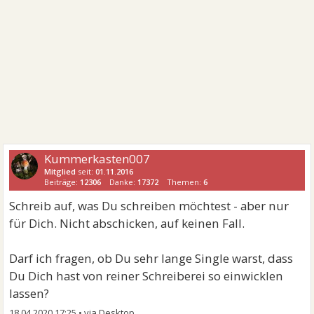
Kummerkasten007
Mitglied
seit:
01.11.2016
Beiträge:
12306
Danke:
17372
Themen:
6
Schreib auf, was Du schreiben möchtest - aber nur
für Dich. Nicht abschicken, auf keinen Fall.
Darf ich fragen, ob Du sehr lange Single warst, dass
Du Dich hast von reiner Schreiberei so einwicklen
lassen?
18.04.2020 17:25
•