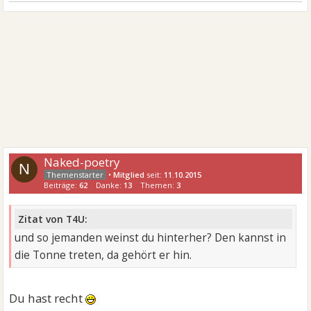
Naked-poetry
N
•
Mitglied
seit:
11.10.2015
Beiträge:
62
Danke:
13
Themen:
3
Zitat von T4U:
und so jemanden weinst du hinterher? Den kannst in
die Tonne treten, da gehört er hin.
Du hast recht