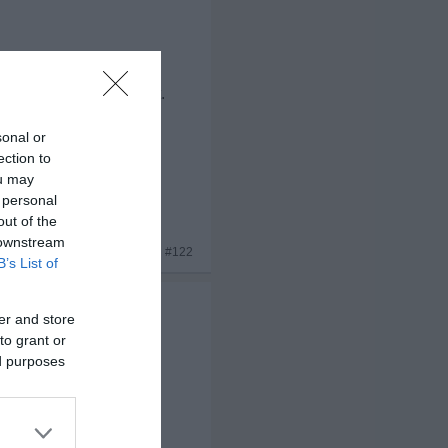
 zwei Stunden lang ist.
sonal or
ection to
ou may
 personal
out of the
 downstream
#122
B’s List of
er and store
to grant or
ed purposes