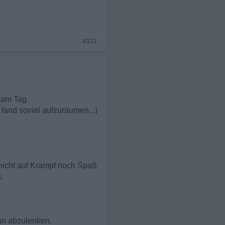
#121
 am Tag.
fand soviel aufzuräumen...)
 nicht auf Krampf noch Spaß
.
hn abzulenken.