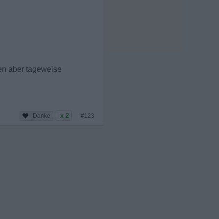
en aber tageweise
x 2
#123