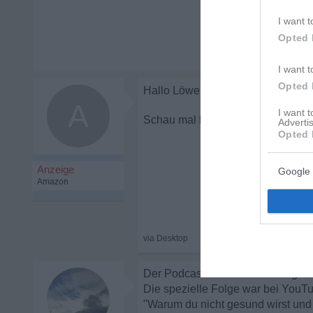
I want t
Opted 
I want t
Opted 
A
I want 
Wie sage ich es 
Advertis
Opted 
Google 
Der Podcast heißt "Unheilbar gesu
Die spezielle Folge war bei YouTub
"Warum du nicht gesund wirst und