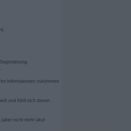
ht.
 Begeisterung.
.
ll ihm Informationen zukommen
will und fühlt sich davon
 (aber nicht mehr akut