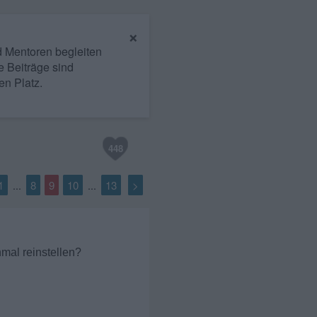
×
nd Mentoren begleiten
e Beiträge sind
en Platz.
448
1
8
9
10
13
>
...
...
mal reinstellen?