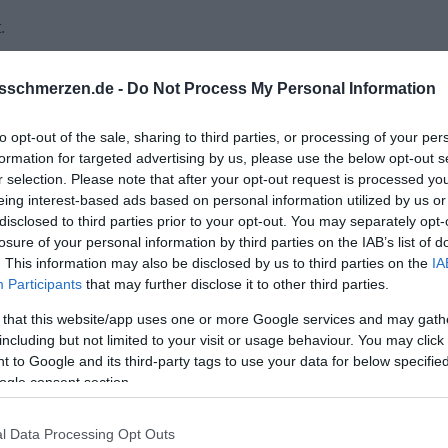
.
sschmerzen.de -
Do Not Process My Personal Information
achliegen, um mir ein informatives Video anzusehen, weil das ja
 "Verdammt, das passt ..!"
to opt-out of the sale, sharing to third parties, or processing of your per
formation for targeted advertising by us, please use the below opt-out s
 weit mehr. Es passte alles.
r selection. Please note that after your opt-out request is processed y
eing interest-based ads based on personal information utilized by us or
disclosed to third parties prior to your opt-out. You may separately opt-
losure of your personal information by third parties on the IAB’s list of
. This information may also be disclosed by us to third parties on the
IA
Participants
that may further disclose it to other third parties.
 that this website/app uses one or more Google services and may gath
including but not limited to your visit or usage behaviour. You may click 
 to Google and its third-party tags to use your data for below specifi
ogle consent section.
l Data Processing Opt Outs