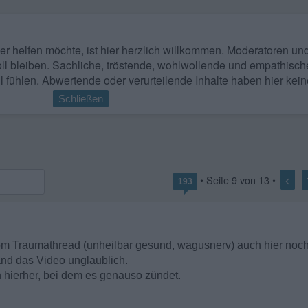
 wer helfen möchte, ist hier herzlich willkommen. Moderatoren u
ll bleiben. Sachliche, tröstende, wohlwollende und empathisch
l fühlen. Abwertende oder verurteilende Inhalte haben hier kein
Schließen
<
• Seite
9
von
13
•
193
m Traumathread (unheilbar gesund, wagusnerv) auch hier noch
fand das Video unglaublich.
n hierher, bei dem es genauso zündet.