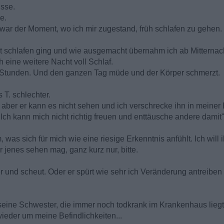
üsse.
e.
 war der Moment, wo ich mir zugestand, früh schlafen zu gehen.
st schlafen ging und wie ausgemacht übernahm ich ab Mitternac
 eine weitere Nacht voll Schlaf.
 Stunden. Und den ganzen Tag müde und der Körper schmerzt.
s T. schlechter.
, aber er kann es nicht sehen und ich verschrecke ihn in meiner
"Ich kann mich nicht richtig freuen und enttäusche andere damit"
, was sich für mich wie eine riesige Erkenntnis anfühlt. Ich wi
r jenes sehen mag, ganz kurz nur, bitte.
ter und scheut. Oder er spürt wie sehr ich Veränderung antreiben 
 seine Schwester, die immer noch todkrank im Krankenhaus liegt
wieder um meine Befindlichkeiten...