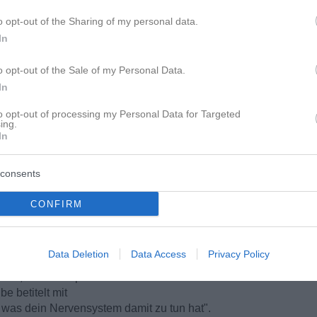
o opt-out of the Sharing of my personal data.
In
o opt-out of the Sale of my Personal Data.
In
to opt-out of processing my Personal Data for Targeted
dir?
ing.
In
consents
CONFIRM
Data Deletion
Data Access
Privacy Policy
nd", von einer praktizierenden Ärztin.
e betitelt mit
 was dein Nervensystem damit zu tun hat".