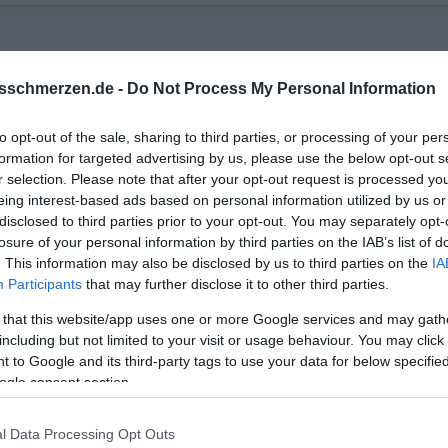
sschmerzen.de -
Do Not Process My Personal Information
to opt-out of the sale, sharing to third parties, or processing of your per
formation for targeted advertising by us, please use the below opt-out s
r selection. Please note that after your opt-out request is processed y
eing interest-based ads based on personal information utilized by us or
disclosed to third parties prior to your opt-out. You may separately opt-
losure of your personal information by third parties on the IAB’s list of
. This information may also be disclosed by us to third parties on the
IA
Participants
that may further disclose it to other third parties.
 immer der falsche "Begriff" in solchen Dingen. Wie passt das
 that this website/app uses one or more Google services and may gath
 nicht! Hör auf Deine Gefühle, spüre mal etwas nach. Versuch ma
including but not limited to your visit or usage behaviour. You may click 
s Du - mit DIr selbst - tun kannst und wenn Du da zu einem E
 to Google and its third-party tags to use your data for below specifi
er eben das "Nichts-Machen". Aber: bleib bei DIr und kümmere 
ogle consent section.
d nur dann - sind die nächsten Schritte "richtig"!
l Data Processing Opt Outs