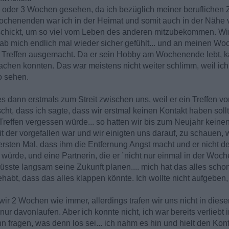
2 oder 3 Wochen gesehen, da ich bezüglich meiner beruflichen 
Wochenenden war ich in der Heimat und somit auch in der Nähe 
eschickt, um so viel vom Leben des anderen mitzubekommen. Wi
hab mich endlich mal wieder sicher gefühlt... und an meinen W
n Treffen ausgemacht. Da er sein Hobby am Wochenende lebt, 
machen konnten. Das war meistens nicht weiter schlimm, weil ich
o sehen.
 dann erstmals zum Streit zwischen uns, weil er ein Treffen v
scht, dass ich sagte, dass wir erstmal keinen Kontakt haben sol
Treffen vergessen würde... so hatten wir bis zum Neujahr keine
it der vorgefallen war und wir einigten uns darauf, zu schauen, 
sten Mal, dass ihm die Entfernung Angst macht und er nicht d
 würde, und eine Partnerin, die er ´nicht nur einmal in der Woch
üsste langsam seine Zukunft planen.... mich hat das alles schon
habt, dass das alles klappen könnte. Ich wollte nicht aufgeben, 
2 Wochen wie immer, allerdings trafen wir uns nicht in dieser Z
ur davonlaufen. Aber ich konnte nicht, ich war bereits verliebt i
n fragen, was denn los sei... ich nahm es hin und hielt den Kon