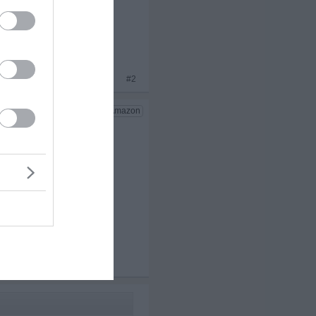
x 1
#2
x 3