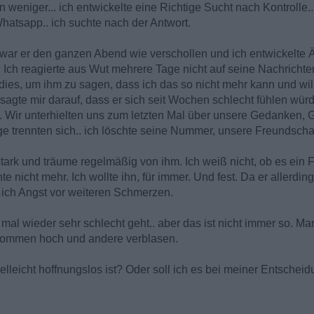
eniger... ich entwickelte eine Richtige Sucht nach Kontrolle... 
atsapp.. ich suchte nach der Antwort.
war er den ganzen Abend wie verschollen und ich entwickelte 
. Ich reagierte aus Wut mehrere Tage nicht auf seine Nachrichte
 dies, um ihm zu sagen, dass ich das so nicht mehr kann und will
 sagte mir darauf, dass er sich seit Wochen schlecht fühlen würd
Wir unterhielten uns zum letzten Mal über unsere Gedanken, Ge
ge trennten sich.. ich löschte seine Nummer, unsere Freundschaf
tark und träume regelmäßig von ihm. Ich weiß nicht, ob es ein Fe
e nicht mehr. Ich wollte ihn, für immer. Und fest. Da er allerding
e ich Angst vor weiteren Schmerzen.
mal wieder sehr schlecht geht.. aber das ist nicht immer so. Ma
kommen hoch und andere verblasen.
elleicht hoffnungslos ist? Oder soll ich es bei meiner Entschei