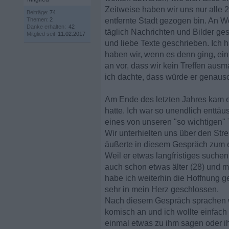
Zeitweise haben wir uns nur alle 
Beiträge:
74
Themen:
2
entfernte Stadt gezogen bin. An 
Danke erhalten:
42
täglich Nachrichten und Bilder g
Mitglied seit:
11.02.2017
und liebe Texte geschrieben. Ich 
haben wir, wenn es denn ging, ei
an vor, dass wir kein Treffen aus
ich dachte, dass würde er genaus
Am Ende des letzten Jahres kam es
hatte. Ich war so unendlich enttäu
eines von unseren "so wichtigen" 
Wir unterhielten uns über den Stre
äußerte in diesem Gespräch zum er
Weil er etwas langfristiges suchen
auch schon etwas älter (28) und m
habe ich weiterhin die Hoffnung ge
sehr in mein Herz geschlossen.
Nach diesem Gespräch sprachen wir 
komisch an und ich wollte einfach n
einmal etwas zu ihm sagen oder ih