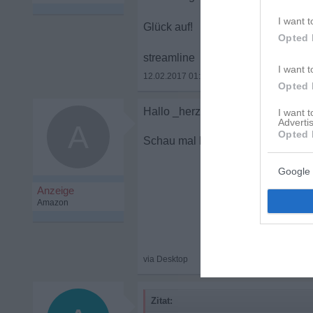
I want t
Glück auf!
Opted 
streamline
I want t
12.02.2017 01:09
•
Opted 
I want 
Advertis
A
Opted 
Abschließen, au
Google 
Zitat: