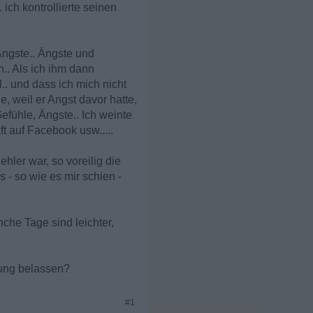
ich kontrollierte seinen
Ängste.. Ängste und
n.. Als ich ihm dann
.. und dass ich mich nicht
e, weil er Angst davor hatte,
fühle, Ängste.. Ich weinte
t auf Facebook usw.....
hler war, so voreilig die
s - so wie es mir schien -
nche Tage sind leichter,
dung belassen?
#1