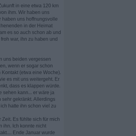
Zukunft in eine etwa 120 km
von ihm. Wir haben uns
r haben uns hoffnungsvolle
ochenenden in der Heimat
kam es so auch schon ab und
 froh war, ihn zu haben und
on uns beiden vergessen
lten, wenn er sogar schon
n Kontakt (etwa eine Woche).
wie es mit uns weitergeht. Er
enkt, dass es klappen würde.
e sehen kann... er wäre ja
 sehr gekränkt. Allerdings
ich hatte ihn schon viel zu
eit. Es fühlte sich für mich
n ihn. Ich konnte nicht
takt.... Ende Januar wurde