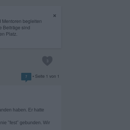
×
nd Mentoren begleiten
e Beiträge sind
en Platz.
3
• Seite
1
von
1
7
anden haben. Er hatte
 nie "fest" gebunden. Wir