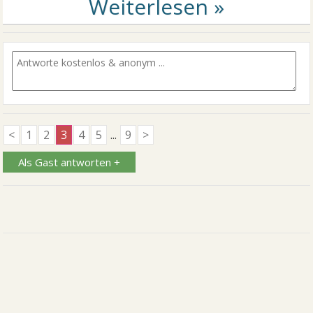
<
1
2
3
4
5
...
9
>
Als Gast antworten +