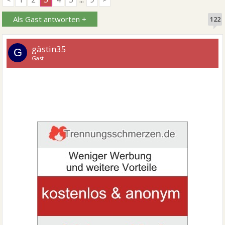
Als Gast antworten +
122
gästin35
G
Gast