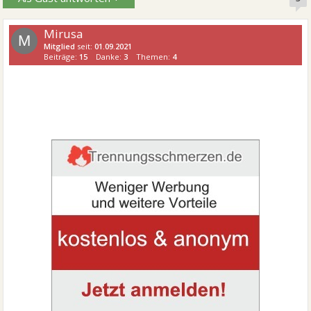
Mirusa
M
Mitglied
seit:
01.09.2021
Beiträge:
15
Danke:
3
Themen:
4