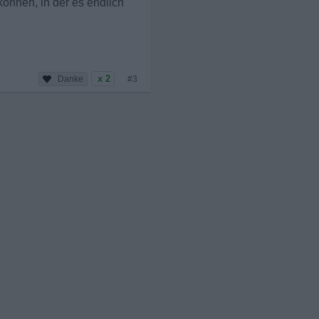
önnen, in der es endlich
x 2
#3