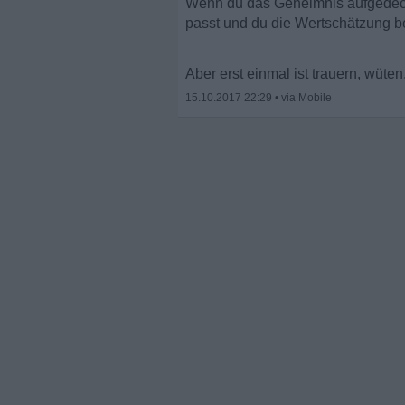
Wenn du das Geheimnis aufgedeckt
passt und du die Wertschätzung b
Aber erst einmal ist trauern, wüt
15.10.2017 22:29
•