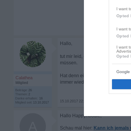
I want t
Opted 
I want t
Opted 
Hallo,
I want 
Advertis
tut mir leid, dass es dir so schlec
Opted 
müssen.
Google 
Hat denn eine der drei Frauen mal
Calathea
immer wieder aufgetaucht sind? Man
Mitglied
Beiträge:
26
Themen:
2
Danke erhalten:
16
15.10.2017 22:25
•
Mitglied seit:
13.10.2017
A
Kann ich jemals 