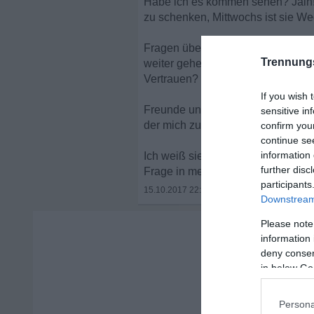
Habe ich es kommen sehen? Jain! 
zu schenken, Mittwochs ist sie We
Fragen über Fragen schießen durch
Trennung
weiter gehen? Kann ich, nach all
Vertrauen? Will ich das überhaupt
If you wish 
Freunde und Verwandte versuchen
sensitive in
der mich zu schätzen weiß.
confirm you
continue se
information 
Ich weiß sie meinen es gut, doch
further disc
Frage in meinem Kopf herum: " War
participants
15.10.2017 22:15
•
Downstream 
Please note
information 
deny consent
in below Go
Persona