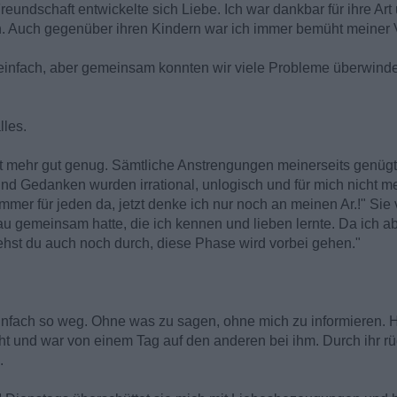
eundschaft entwickelte sich Liebe. Ich war dankbar für ihre Art 
n. Auch gegenüber ihren Kindern war ich immer bemüht meiner 
infach, aber gemeinsam konnten wir viele Probleme überwinde
lles.
icht mehr gut genug. Sämtliche Anstrengungen meinerseits genüg
und Gedanken wurden irrational, unlogisch und für mich nicht m
mmer für jeden da, jetzt denke ich nur noch an meinen Ar.!" Sie 
rau gemeinsam hatte, die ich kennen und lieben lernte. Da ich a
tehst du auch noch durch, diese Phase wird vorbei gehen."
t einfach so weg. Ohne was zu sagen, ohne mich zu informieren.
t und war von einem Tag auf den anderen bei ihm. Durch ihr rü
.