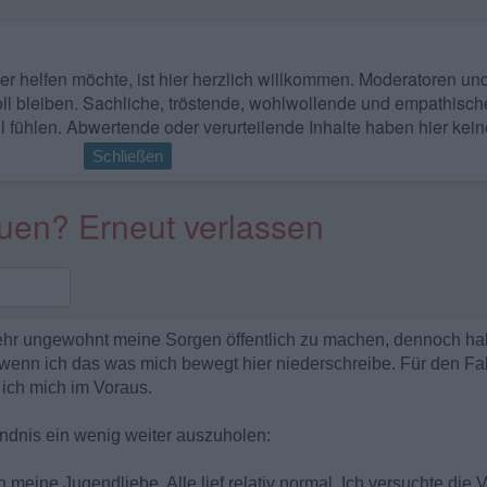
 wer helfen möchte, ist hier herzlich willkommen. Moderatoren u
ll bleiben. Sachliche, tröstende, wohlwollende und empathisch
l fühlen. Abwertende oder verurteilende Inhalte haben hier kein
Schließen
auen? Erneut verlassen
sehr ungewohnt meine Sorgen öffentlich zu machen, dennoch hab
 wenn ich das was mich bewegt hier niederschreibe. Für den Fal
 ich mich im Voraus.
ndnis ein wenig weiter auszuholen:
h meine Jugendliebe. Alle lief relativ normal. Ich versuchte die 