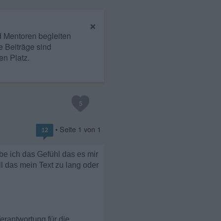
×
nd Mentoren begleiten
e Beiträge sind
en Platz.
5
• Seite
1
von
1
12
e ich das Gefühl das es mir
l das mein Text zu lang oder
Verantwortung für die