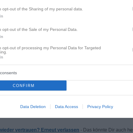
o opt-out of the Sharing of my personal data.
In
o opt-out of the Sale of my Personal Data.
In
to opt-out of processing my Personal Data for Targeted
ing.
ht geht. Ich kann mir vorstellen, wie hart das ist, die gleiche Er
In
consents
 gesagt, dass sie in der Beziehung irgendwas Konkretes gestör
chmal ist man ja "betriebsblind" und merkt gar nicht, was da ei
CONFIRM
Data Deletion
Data Access
Privacy Policy
wieder vertrauen? Erneut verlassen