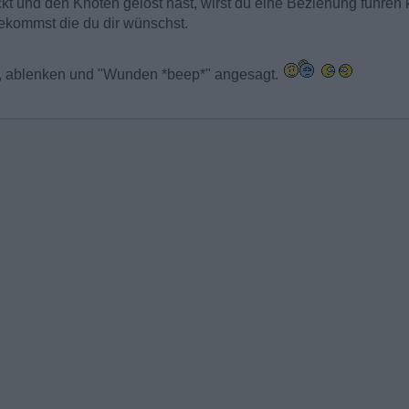
 und den Knoten gelöst hast, wirst du eine Beziehung führen k
ekommst die du dir wünschst.
en, ablenken und "Wunden *beep*" angesagt.