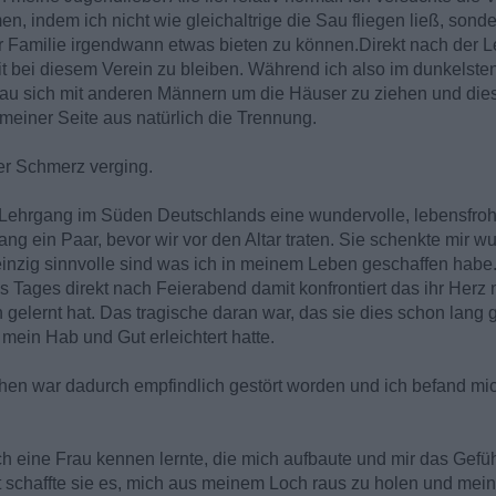
 indem ich nicht wie gleichaltrige die Sau fliegen ließ, son
Familie irgendwann etwas bieten zu können.Direkt nach der Leh
it bei diesem Verein zu bleiben. Während ich also im dunkelst
Frau sich mit anderen Männern um die Häuser zu ziehen und di
 meiner Seite aus natürlich die Trennung.
er Schmerz verging.
m Lehrgang im Süden Deutschlands eine wundervolle, lebensfroh
 lang ein Paar, bevor wir vor den Altar traten. Sie schenkte mir 
einzig sinnvolle sind was ich in meinem Leben geschaffen habe.
s Tages direkt nach Feierabend damit konfrontiert das ihr Herz
n gelernt hat. Das tragische daran war, das sie dies schon lang 
mein Hab und Gut erleichtert hatte.
en war dadurch empfindlich gestört worden und ich befand mi
h eine Frau kennen lernte, die mich aufbaute und mir das Gefüh
rt schaffte sie es, mich aus meinem Loch raus zu holen und me