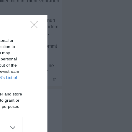
ttet mich ihr mehr Vertrauen
sichtslos? Wie soll es nun
rde, jemals wieder jemandem
d maßlose Enttäuschung.
sonal or
rgendwann mal jemand kommt
ection to
ou may
 personal
out of the
irrt besonders diese eine
 downstream
ich ein guter Kerl. . "
B’s List of
#1
er and store
to grant or
ed purposes