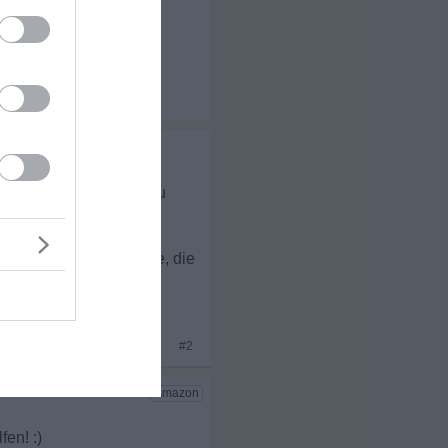
fahrung dreimal machen zu
t hat? Gab es Probleme, die
gentlich abläuft.
#2