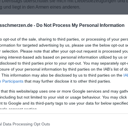
Dienstags überschüttet sie mich mit Liebesbezeugungen und bi
g und liegt in den Armen eines anderen.
 meinen Kopf. Warum ist sie auf einmal so hinterlistig und rück
sschmerzen.de -
Do Not Process My Personal Information
em wie mir in der Vergangenheit und Gegenwart mitgespielt wu
? Ich fühle einfach nur Leere in mir, wahnsinniger Schmerz un
to opt-out of the sale, sharing to third parties, or processing of your per
 mich zu unterstützen. Sie reden mir gut zu und sagen das i
formation for targeted advertising by us, please use the below opt-out s
r selection. Please note that after your opt-out request is processed y
eing interest-based ads based on personal information utilized by us or
disclosed to third parties prior to your opt-out. You may separately opt-
 sie können mir meinen Schmerz nicht nehmen. Und ständig schw
losure of your personal information by third parties on the IAB’s list of
um immer ich? Womit habe ich das verdient? Ich bin doch eigentl
. This information may also be disclosed by us to third parties on the
IA
Participants
that may further disclose it to other third parties.
 that this website/app uses one or more Google services and may gath
including but not limited to your visit or usage behaviour. You may click 
 to Google and its third-party tags to use your data for below specifi
ogle consent section.
l Data Processing Opt Outs