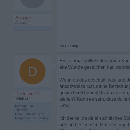
Erst einmal solltest du deinen Ku
D
alte Wunde gestochen hat, wahrsc
Wenn du das geschafft hast und de
ansatzweise tust, deine Beziehung
gewechselt haben? Kann es sein, 
DieJeanne17
Mitglied
stellen? Kann es sein, dass du je
Usw.
Beiträge:
181
Themen:
1
Danke erhalten:
209
Ich denke, da dir ein ähnliches S
Mitglied seit:
06.10.2017
oder in bestimmten Mustern innerh