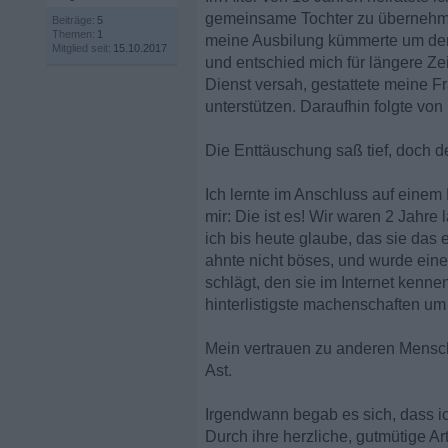
gemeinsame Tochter zu übernehmen,
Beiträge:
5
Themen:
1
meine Ausbilung kümmerte um der 
Mitglied seit:
15.10.2017
und entschied mich für längere Ze
Dienst versah, gestattete meine 
unterstützen. Daraufhin folgte von
Die Enttäuschung saß tief, doch d
Ich lernte im Anschluss auf eine
mir: Die ist es! Wir waren 2 Jahre
ich bis heute glaube, das sie das 
ahnte nicht böses, und wurde eine
schlägt, den sie im Internet kenne
hinterlistigste machenschaften um 
Mein vertrauen zu anderen Mensch
Ast.
Irgendwann begab es sich, dass ic
Durch ihre herzliche, gutmütige A